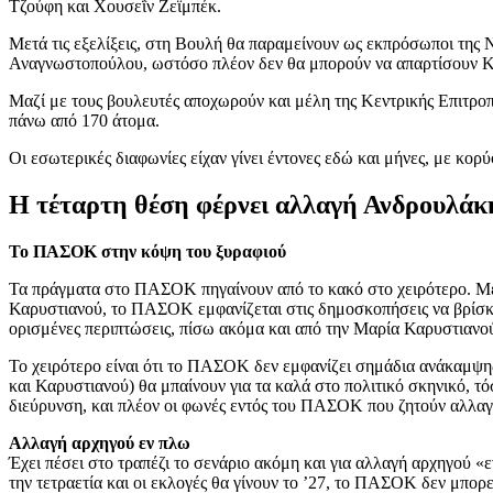
Τζούφη και Χουσεΐν Ζεϊμπέκ.
Μετά τις εξελίξεις, στη Βουλή θα παραμείνουν ως εκπρόσωποι της
Αναγνωστοπούλου, ωστόσο πλέον δεν θα μπορούν να απαρτίσουν 
Μαζί με τους βουλευτές αποχωρούν και μέλη της Κεντρικής Επιτροπ
πάνω από 170 άτομα.
Οι εσωτερικές διαφωνίες είχαν γίνει έντονες εδώ και μήνες, με κο
Η τέταρτη θέση φέρνει αλλαγή Ανδρουλάκ
Το ΠΑΣΟΚ στην κόψη του ξυραφιού
Τα πράγματα στο ΠΑΣΟΚ πηγαίνουν από το κακό στο χειρότερο. Με
Καρυστιανού, το ΠΑΣΟΚ εμφανίζεται στις δημοσκοπήσεις να βρίσκετ
ορισμένες περιπτώσεις, πίσω ακόμα και από την Μαρία Καρυστιανού
Το χειρότερο είναι ότι το ΠΑΣΟΚ δεν εμφανίζει σημάδια ανάκαμψης.
και Καρυστιανού) θα μπαίνουν για τα καλά στο πολιτικό σκηνικό, τ
διεύρυνση, και πλέον οι φωνές εντός του ΠΑΣΟΚ που ζητούν αλλαγέ
Αλλαγή αρχηγού εν πλω
Έχει πέσει στο τραπέζι το σενάριο ακόμη και για αλλαγή αρχηγού «
την τετραετία και οι εκλογές θα γίνουν το ’27, το ΠΑΣΟΚ δεν μπορε