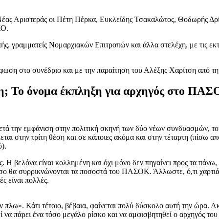
 Νέας Αριστεράς οι Πέτη Πέρκα, Ευκλείδης Τσακαλώτος, Θοδωρής Δρί
ΚΟ.
ής, γραμματείς Νομαρχιακών Επιτροπών και άλλα στελέχη, με τις εκτ
ρύφωση στο συνέδριο και με την παραίτηση του Αλέξης Χαρίτση από τη
η; Το όνομα έκπληξη για αρχηγός στο ΠΑ
τά την εμφάνιση στην πολιτική σκηνή των δύο νέων συνδυασμών, το
αι στην τρίτη θέση και σε κάποιες ακόμα και στην τέταρτη (πίσω απ
).
 Η βελόνα είναι κολλημένη και όχι μόνο δεν πηγαίνει προς τα πάνω,
όσο θα συρρικνώνονται τα ποσοστά του ΠΑΣΟΚ. Άλλωστε, ό,τι χαρτιά ε
ς είναι πολλές.
εν πλω». Κάτι τέτοιο, βέβαια, φαίνεται πολύ δύσκολο αυτή την ώρα.
ί να πάρει ένα τόσο μεγάλο ρίσκο και να αμφισβητηθεί ο αρχηγός του