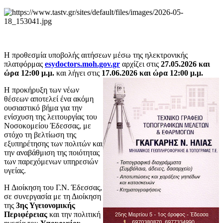
Η προθεσμία υποβολής αιτήσεων μέσω της ηλεκτρονικής
πλατφόρμας
esydoctors.moh.gov.gr
αρχίζει στις
27
.05.2026 και
ώρα 12:00 μ.μ.
και λήγει στις
17
.
06.2026 και ώρα 12:00 μ.μ.
Η προκήρυξη των νέων
θέσεων αποτελεί ένα ακόμη
ουσιαστικό βήμα για την
ενίσχυση της λειτουργίας του
Νοσοκομείου Έδεσσας, με
στόχο τη βελτίωση της
εξυπηρέτησης των πολιτών και
την αναβάθμιση της ποιότητας
των παρεχόμενων υπηρεσιών
υγείας.
Η Διοίκηση του Γ.Ν. Έδεσσας,
σε συνεργασία με τη Διοίκηση
της
3ης Υγειονομικής
Περιφέρειας
και την πολιτική