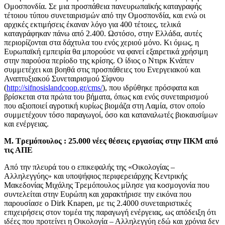
Ομοσπονδία. Σε μια προσπάθεια πανευρωπαϊκής καταγραφής
τέτοιου τύπου συνεταιρισμών από την Ομοσπονδία, και ενώ οι
αρχικές εκτιμήσεις έκαναν λόγο για 400 τέτοιες, τελικά
καταγράφηκαν πάνω από 2.400. Ωστόσο, στην Ελλάδα, αυτές
περιορίζονται στα δάχτυλα του ενός χεριού μόνο. Κι όμως, η
Ευρωπαϊκή εμπειρία θα μπορούσε να φανεί εξαιρετικά χρήσιμη
στην παρούσα περίοδο της κρίσης. Ο ίδιος ο Ντιρκ Κνάπεν
συμμετέχει και βοηθά στις προσπάθειες του Ενεργειακού και
Αναπτυξιακού Συνεταιρισμού Σίφνου
(
http://sifnosislandcoop.gr/cms/
), που ιδρύθηκε πρόσφατα και
βρίσκεται στα πρώτα του βήματα, όπως και ενός συνεταιρισμού
που αξιοποιεί αγροτική κυρίως βιομάζα στη Λαμία, στον οποίο
συμμετέχουν τόσο παραγωγοί, όσο και καταναλωτές βιοκαυσίμων
και ενέργειας.
Μ. Τρεμόπουλος : 25.000 νέες θέσεις εργασίας στην ΠΚΜ από
τις ΑΠΕ
Από την πλευρά του ο επικεφαλής της «Οικολογίας –
Αλληλεγγύης» και υποψήφιος περιφερειάρχης Κεντρικής
Μακεδονίας Μιχάλης Τρεμόπουλος μίλησε για κοσμογονία που
συντελείται στην Ευρώπη και χαρακτήρισε την εικόνα που
παρουσίασε ο Dirk Knapen, με τις 2.4000 συνεταιριστικές
επιχειρήσεις στον τομέα της παραγωγή ενέργειας, ως απόδειξη ότι
ιδέες που προτείνει η Οικολογία – Αλληλεγγύη εδώ και χρόνια δεν