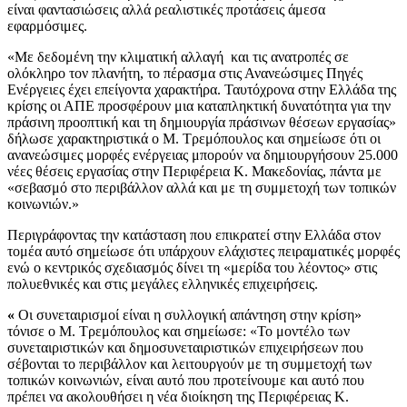
είναι φαντασιώσεις αλλά ρεαλιστικές προτάσεις άμεσα
εφαρμόσιμες.
«Με δεδομένη την κλιματική αλλαγή και τις ανατροπές σε
ολόκληρο τον πλανήτη, το πέρασμα στις Ανανεώσιμες Πηγές
Ενέργειες έχει επείγοντα χαρακτήρα. Ταυτόχρονα στην Ελλάδα της
κρίσης οι ΑΠΕ προσφέρουν μια καταπληκτική δυνατότητα για την
πράσινη προοπτική και τη δημιουργία πράσινων θέσεων εργασίας»
δήλωσε χαρακτηριστικά ο Μ. Τρεμόπουλος και σημείωσε ότι οι
ανανεώσιμες μορφές ενέργειας μπορούν να δημιουργήσουν 25.000
νέες θέσεις εργασίας στην Περιφέρεια Κ. Μακεδονίας, πάντα με
«σεβασμό στο περιβάλλον αλλά και με τη συμμετοχή των τοπικών
κοινωνιών.»
Περιγράφοντας την κατάσταση που επικρατεί στην Ελλάδα στον
τομέα αυτό σημείωσε ότι υπάρχουν ελάχιστες πειραματικές μορφές
ενώ ο κεντρικός σχεδιασμός δίνει τη «μερίδα του λέοντος» στις
πολυεθνικές και στις μεγάλες ελληνικές επιχειρήσεις.
«
Οι συνεταιρισμοί είναι η συλλογική απάντηση στην κρίση»
τόνισε ο Μ. Τρεμόπουλος και σημείωσε: «Το μοντέλο των
συνεταιριστικών και δημοσυνεταιριστικών επιχειρήσεων που
σέβονται το περιβάλλον και λειτουργούν με τη συμμετοχή των
τοπικών κοινωνιών, είναι αυτό που προτείνουμε και αυτό που
πρέπει να ακολουθήσει η νέα διοίκηση της Περιφέρειας Κ.