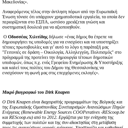
Μακεδονίας».
Αναφερόμενος τέλος στην άντληση πόρων από την Ευρωπαϊκή
Ένωση τόνισε ότι υπάρχουν χρηματοδοτικά εργαλεία, τα οποία δεν
περιορίζονται στο ΕΣΠΑ, ωστόσο χρειάζεται γνώση και
συστηματική δουλειά για να αξιοποιηθούν.
Ο
Οδυσσέας Χιλιτίδης
δήλωσε «ένας δήμος θα έπρεπε να
δημιουργήσει τις υποδομές για να ενισχύσει και να υποστηρίξει
τέτοιες πρωτοβουλίες και γι’ αυτό το λόγο η παράταξή μας
"Γειτονιές σε δράση – Οικολογία, Αλληλεγγύη, Πολιτισμός" στο
πρόγραμμά της προτείνει την δημιουργία τέτοιων δημοτικών
υποδομών, όπως π.χ. ενός Γρεφείου Ενημέρωσης & Υποστήριξης
και καλεί τους πολίτες του Δήμου της Θεσσαλονίκης να
ενισχύσουν τη φωνή μας στις επερχόμενες εκλογές».
Μικρό βιογραφικό του Dirk Knapen
Ο Dirk Knapen είναι διαχειριστής προγραμμάτων της Βελγικής και
της Ευρωπαϊκής Ομοσπονδίας Συνεταιρισμών Ανανεώσιμων Πηγών
Ενέργειας (
Renewable
Energy
Sources
COOPeratives -REScoop.be
και REScoop.eu) από το 2012. Εργάζεται για την ενίσχυση της
συμμετοχής των πολιτών και της συν-ιδιοκτησίας στη μετάβαση
προς τις ανανεώσιμες μορφές ενέργειας. Υποστηρίζει και καθοδηγεί