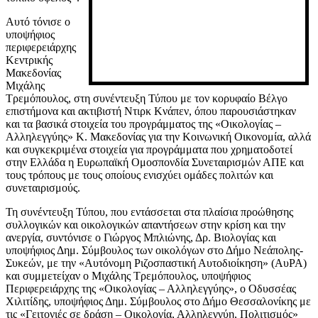
Αυτό τόνισε ο
υποψήφιος
περιφερειάρχης
Κεντρικής
Μακεδονίας
Μιχάλης
Τρεμόπουλος, στη συνέντευξη Τύπου με τον κορυφαίο Βέλγο
επιστήμονα και ακτιβιστή Ντιρκ Κνάπεν, όπου παρουσιάστηκαν
και τα βασικά στοιχεία του προγράμματος της «Οικολογίας –
Αλληλεγγύης» Κ. Μακεδονίας για την Κοινωνική Οικονομία, αλλά
και συγκεκριμένα στοιχεία για προγράμματα που χρηματοδοτεί
στην Ελλάδα η Ευρωπαϊκή Ομοσπονδία Συνεταιρισμών ΑΠΕ και
τους τρόπους με τους οποίους ενισχύει ομάδες πολιτών και
συνεταιρισμούς.
Τη συνέντευξη Τύπου, που εντάσσεται στα πλαίσια προώθησης
συλλογικών και οικολογικών απαντήσεων στην κρίση και την
ανεργία, συντόνισε ο Γιώργος Μπλιώνης, Δρ. Βιολογίας και
υποψήφιος Δημ. Σύμβουλος των οικολόγων στο Δήμο Νεάπολης-
Συκεών, με την «Αυτόνομη Ριζοσπαστική Αυτοδιοίκηση» (ΑυΡΑ)
και συμμετείχαν ο Μιχάλης Τρεμόπουλος, υποψήφιος
Περιφερειάρχης της «Οικολογίας – Αλληλεγγύης», ο Οδυσσέας
Χιλιτίδης, υποψήφιος Δημ. Σύμβουλος στο Δήμο Θεσσαλονίκης με
τις «Γειτονιές σε δράση – Οικολογία, Αλληλεγγύη, Πολιτισμός»