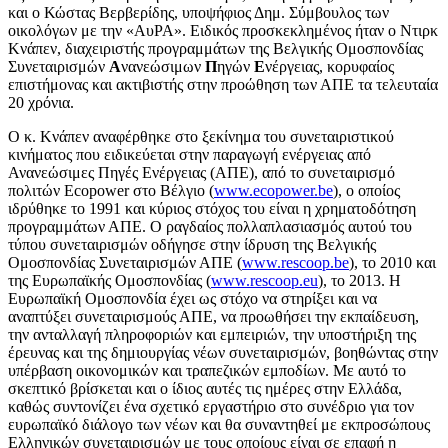
και ο Κώστας Βερβερίδης, υποψήφιος Δημ. Σύμβουλος των
οικολόγων με την «ΑυΡΑ». Ειδικός προσκεκλημένος ήταν ο Ντιρκ
Κνάπεν, διαχειριστής προγραμμάτων της Βελγικής Ομοσπονδίας
Συνεταιρισμών
Α
νανεώσιμων
Π
ηγών
Ε
νέργειας, κορυφαίος
επιστήμονας και ακτιβιστής στην προώθηση των ΑΠΕ τα τελευταία
20 χρόνια.
Ο κ. Κνάπεν αναφέρθηκε στο ξεκίνημα του συνεταιριστικού
κινήματος που ειδικεύεται στην παραγωγή ενέργειας από
Ανανεώσιμες Πηγές Ενέργειας (ΑΠΕ), από το συνεταιρισμό
πολιτών Ecopower στο Βέλγιο (
www.ecopower.be
), ο οποίος
ιδρύθηκε το 1991 και κύριος στόχος του είναι η χρηματοδότηση
προγραμμάτων ΑΠΕ. Ο ραγδαίος πολλαπλασιασμός αυτού του
τύπου συνεταιρισμών οδήγησε στην ίδρυση της Βελγικής
Ομοσπονδίας Συνεταιρισμών ΑΠΕ (
www.rescoop.be
), το 2010 και
της Ευρωπαϊκής Ομοσπονδίας (
www.rescoop.eu
), το 2013. Η
Ευρωπαϊκή Ομοσπονδία έχει ως στόχο να στηρίξει και να
αναπτύξει συνεταιρισμούς ΑΠΕ, να προωθήσει την εκπαίδευση,
την ανταλλαγή πληροφοριών και εμπειριών, την υποστήριξη της
έρευνας και της δημιουργίας νέων συνεταιρισμών, βοηθώντας στην
υπέρβαση οικονομικών και τραπεζικών εμποδίων. Με αυτό το
σκεπτικό βρίσκεται και ο ίδιος αυτές τις ημέρες στην Ελλάδα,
καθώς συντονίζει ένα σχετικό εργαστήριο στο συνέδριο για τον
ευρωπαϊκό διάλογο των νέων και θα συναντηθεί με εκπροσώπους
Ελληνικών συνεταιρισμών με τους οποίους είναι σε επαφή η