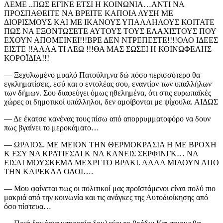
ΛΕΜΕ ..ΠΩΣ ΕΓΙΝΕ ΕΤΣΙ Η ΚΟΙΝΩΝΙΑ…ΑΝΤΙ ΝΑ
ΠΡΟΣΠΑΘΕΙΤΕ ΝΑ ΒΡΕΙΤΕ ΚΑΠΟΙΑ ΛΥΣΗ ΜΕ
ΔΙΟΡΙΣΜΟΥΣ ΚΑΙ ΜΕ ΙΚΑΝΟΥΣ ΥΠΑΛΛΗΛΟΥΣ ΚΟΙΤΑΤΕ
ΠΩΣ ΝΑ ΕΞΟΝΤΩΣΕΤΕ ΑΥΤΟΥΣ ΤΟΥΣ ΕΛΑΧΙΣΤΟΥΣ ΠΟΥ
ΕΧΟΥΝ ΑΠΟΜΕΙΝΕΙ!!!ΒΡΕ ΔΕΝ ΝΤΡΕΠΕΣΤΕ!!!!ΟΛΟ ΙΔΕΕΣ
ΕΙΣΤΕ !!ΑΛΛΑ ΤΙ ΛΕΩ !!!ΘΑ ΜΑΣ ΣΩΣΕΙ Η ΚΟΙΝΩΦΕΛΗΣ
ΚΟΡΟΪΔΙΑ!!!
— Ξεχυλωμένο μυαλό Πατούλη,να δώ πόσο περισσότερο θα
εγκληματίσεις, εσύ και ο εντολέας σου, εναντίον των υπαλλήλων
των δήμων. Σου διαφεύγει όμως ηθελημένα, ότι στις ευρωπαϊκές
χώρες οι δημοτικοί υπάλληλοι, δεν αμοίβονται με ψίχουλα. ΑΙΔΩΣ
— Δε έκατσε κανένας τους πίσω από απορρυμματοφόρο να δουν
πως βγαίνει το μεροκάματο…
—
ΩΡΑΙΟΣ. ΜΕ ΜΕΙΟΝ ΤΗΝ ΘΕΡΜΟΚΡΑΣΙΑ Η ΜΕ ΒΡΟΧΗ
Κ ΕΣΥ ΝΑ ΚΡΑΤΙΕΣΑΙ Κ ΝΑ ΚΑΝΕΙΣ ΣΕΡΦΙΝΓΚ… ΝΑ
ΕΙΣΑΙ ΜΟΥΣΚΕΜΑ ΜΕΧΡΙ ΤΟ ΒΡΑΚΙ. ΑΛΛΑ ΜΙΛΟΥΝ ΑΠΟ
ΤΗΝ ΚΑΡΕΚΛΑ ΟΛΟΙ….
— Μου φαίνεται πως οι πολιτικοί μας προϊστάμενοι είναι πολύ πιο
μακριά από την κοινωνία και τις ανάγκες της Αυτοδιοίκησης από
όσο πίστευα…