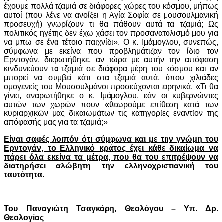
έχουμε πολλά τζαμιά σε διάφορες χώρες του κόσμου, μήπως
αυτοί (που λένε να ανοίξει η Αγία Σοφία σε μουσουλμανική
προσευχή) γνωρίζουν τι θα πάθουν αυτά τα τζαμιά; Ως
πολιτικός ηγέτης δεν έχω χάσει τον προσανατολισμό μου για
να μπω σε ένα τέτοιο παιχνίδι». Ο κ. Ιμάμογλου, συνεπώς,
σύμφωνα με εκείνα που προβλημάτιζαν τον ίδιο τον
Ερντογάν, διερωτήθηκε, αν τώρα με αυτήν την απόφαση
κινδυνεύουν τα τζαμιά σε διάφορα μέρη του κόσμου και αν
μπορεί να συμβεί κάτι στα τζαμιά αυτά, όπου χιλιάδες
ομογενείς του Μουσουλμάνοι προσεύχονται ειρηνικά. «Τι θα
γίνει, αναρωτήθηκε ο κ. Ιμάμογλου, εάν οι κυβερνώντες
αυτών των χωρών πουν «θεωρούμε επίθεση κατά των
κυριαρχικών μας δικαιωμάτων τις κατηγορίες εναντίον της
απόφασής μας για τα τζαμιά;»
Είναι σαφές λοιπόν ότι σύμφωνα και με την γνώμη του
Ερντογάν, το Ελληνικό κράτος έχει κάθε δικαίωμα να
πάρει όλα εκείνα τα μέτρα, που θα του επιτρέψουν να
διατηρήσει αλώβητη την ελληνοχριστιανική του
ταυτότητα.
Toυ Παναγιώτη Τσαγκάρη, Θεολόγου – Υπ. Δρ.
Θεολογίας