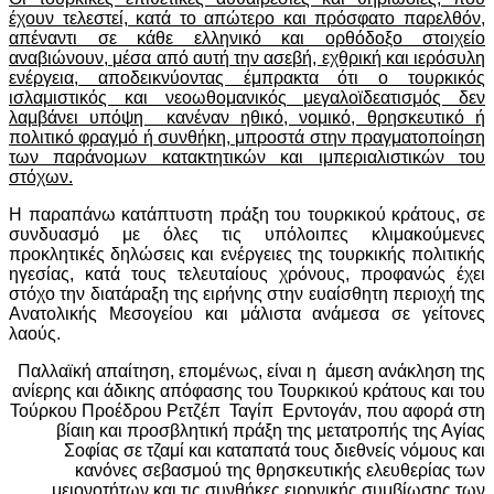
έχουν τελεστεί, κατά το απώτερο και πρόσφατο παρελθόν,
απέναντι σε κάθε ελληνικό και ορθόδοξο στοιχείο
αναβιώνουν, μέσα από αυτή την ασεβή, εχθρική και ιερόσυλη
ενέργεια, αποδεικνύοντας έμπρακτα ότι ο τουρκικός
ισλαμιστικός και νεοωθομανικός μεγαλοϊδεατισμός δεν
λαμβάνει υπόψη κανέναν ηθικό, νομικό, θρησκευτικό ή
πολιτικό φραγμό ή συνθήκη, μπροστά στην πραγματοποίηση
των παράνομων κατακτητικών και ιμπεριαλιστικών του
στόχων.
Η παραπάνω κατάπτυστη πράξη του τουρκικού κράτους, σε
συνδυασμό με όλες τις υπόλοιπες κλιμακούμενες
προκλητικές δηλώσεις και ενέργειες της τουρκικής πολιτικής
ηγεσίας, κατά τους τελευταίους χρόνους, προφανώς έχει
στόχο την διατάραξη της ειρήνης στην ευαίσθητη περιοχή της
Ανατολικής Μεσογείου και μάλιστα ανάμεσα σε γείτονες
λαούς.
Παλλαϊκή απαίτηση, επομένως, είναι η άμεση ανάκληση της
ανίερης και άδικης απόφασης του Τουρκικού κράτους και του
Τούρκου Προέδρου Ρετζέπ Ταγίπ Ερντογάν, που αφορά στη
βίαιη και προσβλητική πράξη της μετατροπής της Αγίας
Σοφίας σε τζαμί και καταπατά τους διεθνείς νόμους και
κανόνες σεβασμού της θρησκευτικής ελευθερίας των
μειονοτήτων και τις συνθήκες ειρηνικής συμβίωσης των