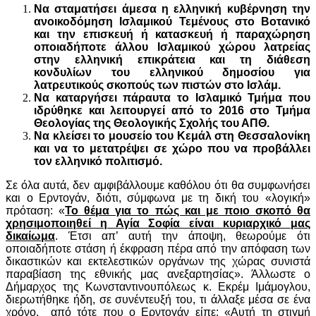
Να σταματήσει άμεσα η ελληνική κυβέρνηση την
ανοικοδόμηση Ισλαμικού Τεμένους στο Βοτανικό
και την επισκευή ή κατασκευή ή παραχώρηση
οποιαδήποτε άλλου Ισλαμικού χώρου λατρείας
στην ελληνική επικράτεια και τη διάθεση
κονδυλίων του ελληνικού δημοσίου για
λατρευτικούς σκοπούς των πιστών στο Ισλάμ.
Να καταργήσει πάραυτα το Ισλαμικό Τμήμα που
ιδρύθηκε και λειτουργεί από το 2016 στο Τμήμα
Θεολογίας της Θεολογικής Σχολής του ΑΠΘ.
Να κλείσει το μουσείο του Κεμάλ στη Θεσσαλονίκη
και να το μετατρέψει σε χώρο που να προβάλλει
τον ελληνικό πολιτισμό.
Σε όλα αυτά, δεν αμφιβάλλουμε καθόλου ότι θα συμφωνήσει
και ο Ερντογάν, διότι, σύμφωνα με τη δική του «λογική»
πρόταση: «
Το θέμα για το πώς και με ποιο σκοπό θα
χρησιμοποιηθεί η Αγία Σοφία είναι κυριαρχικό μας
δικαίωμα
. Έτσι απ’ αυτή την άποψη, θεωρούμε ότι
οποιαδήποτε στάση ή έκφραση πέρα από την απόφαση των
δικαστικών και εκτελεστικών οργάνων της χώρας συνιστά
παραβίαση της εθνικής μας ανεξαρτησίας». Άλλωστε ο
Δήμαρχος της Κωνσταντινουπόλεως κ. Εκρέμ Ιμάμογλου,
διερωτήθηκε ήδη, σε συνέντευξή του, τι άλλαξε μέσα σε ένα
χρόνο, από τότε που ο Ερντογάν είπε: «Αυτή τη στιγμή