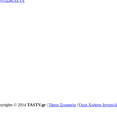
ΟΤΟΣΙΚΛΕΤΑ
yrights © 2014
TASTV.gr
|
Τάσος Σεραφείμ
|
Όροι Χρήσης Ιστοσελ