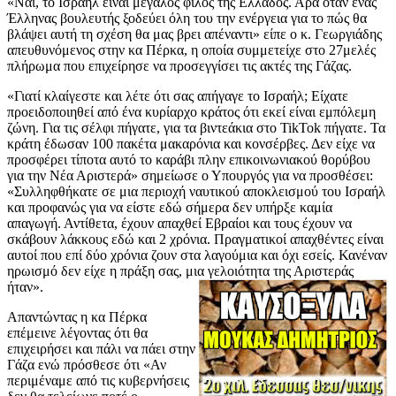
«Ναι, το Ισραήλ είναι μεγάλος φίλος της Ελλάδος. Άρα όταν ένας
Έλληνας βουλευτής ξοδεύει όλη του την ενέργεια για το πώς θα
βλάψει αυτή τη σχέση θα μας βρει απέναντι» είπε ο κ. Γεωργιάδης
απευθυνόμενος στην κα Πέρκα, η οποία συμμετείχε στο 27μελές
πλήρωμα που επιχείρησε να προσεγγίσει τις ακτές της Γάζας.
«Γιατί κλαίγεστε και λέτε ότι σας απήγαγε το Ισραήλ; Είχατε
προειδοποιηθεί από ένα κυρίαρχο κράτος ότι εκεί είναι εμπόλεμη
ζώνη. Για τις σέλφι πήγατε, για τα βιντεάκια στο TikTok πήγατε. Τα
κράτη έδωσαν 100 πακέτα μακαρόνια και κονσέρβες. Δεν είχε να
προσφέρει τίποτα αυτό το καράβι πλην επικοινωνιακού θορύβου
για την Νέα Αριστερά» σημείωσε ο Υπουργός για να προσθέσει:
«Συλληφθήκατε σε μια περιοχή ναυτικού αποκλεισμού του Ισραήλ
και προφανώς για να είστε εδώ σήμερα δεν υπήρξε καμία
απαγωγή. Αντίθετα, έχουν απαχθεί Εβραίοι και τους έχουν να
σκάβουν λάκκους εδώ και 2 χρόνια. Πραγματικοί απαχθέντες είναι
αυτοί που επί δύο χρόνια ζουν στα λαγούμια και όχι εσείς. Κανέναν
ηρωισμό δεν είχε η πράξη σας, μια γελοιότητα της Αριστεράς
ήταν».
Απαντώντας η κα Πέρκα
επέμεινε λέγοντας ότι θα
επιχειρήσει και πάλι να πάει στην
Γάζα ενώ πρόσθεσε ότι «Αν
περιμέναμε από τις κυβερνήσεις