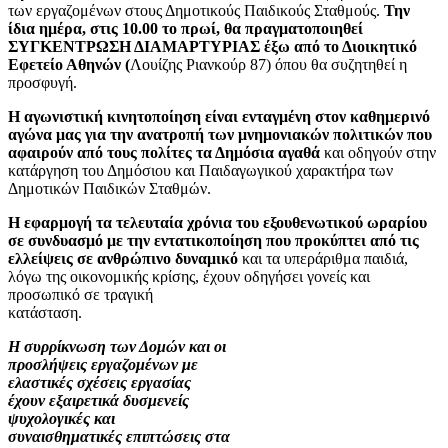
των εργαζομένων στους Δημοτικούς Παιδικούς Σταθμούς.
Την
ίδια ημέρα, στις 10.00 το πρωί, θα πραγματοποιηθεί
ΣΥΓΚΕΝΤΡΩΣΗ ΔΙΑΜΑΡΤΥΡΙΑΣ έξω από το Διοικητικό
Εφετείο Αθηνών (
Λουίζης Ριανκούρ 87) όπου θα συζητηθεί η
προσφυγή.
Η αγωνιστική κινητοποίηση είναι ενταγμένη στον καθημερινό
αγώνα μας για την ανατροπή των μνημονιακών πολιτικών που
αφαιρούν από τους πολίτες τα Δημόσια αγαθά
και οδηγούν στην
κατάργηση του Δημόσιου και Παιδαγωγικού χαρακτήρα των
Δημοτικών Παιδικών Σταθμών.
Η εφαρμογή τα τελευταία χρόνια του εξουθενωτικού ωραρίου
σε συνδυασμό με την εντατικοποίηση που προκύπτει από τις
ελλείψεις σε ανθρώπινο δυναμικό
και τα υπεράριθμα παιδιά,
λόγω της οικονομικής κρίσης, έχουν οδηγήσει
γονείς και
προσωπικό σε τραγική
κατάσταση.
Η συρρίκνωση των Δομών και οι
προσλήψεις εργαζομένων με
ελαστικές σχέσεις εργασίας
έχουν εξαιρετικά δυσμενείς
ψυχολογικές και
συναισθηματικές επιπτώσεις στα