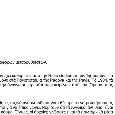
 διαφόρων μεταρρυθμίσεων.
 ἔχει καθοριστεῖ ἀπὸ τὴν Ratio studiorum τῶν Ἰησουιτῶν. Γιὰ
μόνο στὰ Πανεπιστήμια τῆς Padova καὶ τῆς Pavia. Τὸ 1904, τὰ
αγε τὴν ἀνάγνωση πρωτότυπων κειμένων ἀπὸ τὸν Ὅμηρο, τοὺς
ητὲς συχνὰ ἀναρωτιοῦνται γιατί θὰ πρέπει νὰ μελετήσουν τὶς
 γιὰ νὰ ἐπικοινωνεῖ. Νομίζουν ὅτι τὰ Ἀγγλικά, ἀντίθετα, εἶναι
ν κόσμο. Ὄντως, οἱ ἀρχαῖες γλῶσσες εἶναι τὰ πρωταρχικὰ μέσα