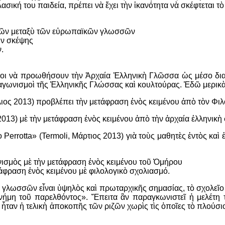
ασική του παιδεία, πρέπει νὰ ἔχει τὴν ἱκανότητα νὰ σκέφτεται τ
σμῶν μεταξὺ τῶν εὐρωπαϊκῶν γλωσσῶν
ων σκέψης
ν.
νέοι νὰ προωθήσουν τὴν Ἀρχαία Ἑλληνικὴ Γλῶσσα ὡς μέσο δια
 διαγωνισμοὶ τῆς Ἑλληνικῆς Γλώσσας καὶ κουλτούρας. Ἐδῶ μερι
λιος 2013) προβλέπει τὴν μετάφραση ἑνὸς κειμένου ἀπὸ τὸν Φιλ
2013) μὲ τὴν μετάφραση ἑνὸς κειμένου ἀπὸ τὴν ἀρχαία ἑλληνικὴ σ
o
Perrotta
» (
Termoli
, Μάρτιος 2013) γιὰ τοὺς μαθητὲς ἐντὸς κ
νισμὸς μὲ τὴν μετάφραση ἑνὸς κειμένου τοῦ Ὁμήρου
τάφραση ἑνὸς κειμένου μὲ φιλολογικὸ σχολιασμό
.
ν γλωσσῶν εἶναι ὑψηλὸς καὶ πρωταρχικῆς σημασίας
,
τὸ σχολεῖο
νήμη τοῦ παρελθόντος
».
Ἔπειτα ἂν παραγκωνιστεῖ ἡ μελέτη 
 ἦταν ἡ τελικὴ ἀποκοπῆς τῶν ριζῶν χωρὶς τὶς ὁποῖες τὸ πλούσιο