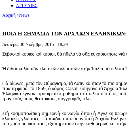
ΑΓΓΕΛΙΕΣ
Αρχική
/
News
ΠΟΙΑ Η ΣΗΜΑΣΙΑ ΤΩΝ ΑΡΧΑΙΩΝ ΕΛΛΗΝΙΚΩΝ;
Δευτέρα, 30 Νοέμβρη, 2015 - 18:29
Σεβαστοὶ κύριες καὶ κύριοι, θὰ ἤθελα νὰ σᾶς εὐχαριστήσω γιὰ
Ἡ διδασκαλία τῶν κλασικῶν γλωσσῶν στὴν Ἰταλία, τὰ τελευτα
Γιὰ αἰῶνες, μετὰ τὸν Οὐμανισμό, τὰ Λατινικὰ ἦταν τὸ πιὸ ση
πρώτη φορά, τὸ 1859, ὁ νόμος Casati εἰσήγαγε τὰ Ἀρχαῖα Ἑλλ
Ἑλληνικὰ ἔγιναν προαιρετικὸ μάθημα στὸ τελευταῖο ἔτος τ
τραγικούς, τοὺς θεατρικοὺς συγγραφεῖς, κλπ.
Στὴ κοσμοπολίτικη σημερινὴ κοινωνία ὅπου ἡ Ἀγγλικὴ θεωρεῖ
κλασικὲς γλῶσσες. Τὰ παιδιὰ πιστεύουν ὅτι ἡ Ἀρχαία Ἑλληνικὴ 
πιὸ χρήσιμα γιατὶ τοὺς ἐξυπηρετoὺν στὴν καθημερινὴ καὶ στὴ