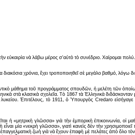
 τὴν εὐκαιρία νὰ λάβω μέρος σ’αὐτὸ τὸ συνέδριο. Χαίρομαι πολύ.
ῖα διακόσια χρόνια, ἔχει τροποποιηθεῖ σὲ μεγάλο βαθμό, λόγω
μαντικὸ μάθημα τοῦ προγράμματος σπουδῶν, ἡ μελέτη τῶν ὁποίων
ηνικὰ στὰ κλασικὰ σχολεῖα. Τὸ 1867 τὰ Ἑλληνικὰ διδάσκονταν 
οῦ λυκείου. Ἐπιτέλους, τὸ 1911, ὁ Ὑπουργὸς Credaro εἰσήγ
ται ἡ «μητρικὴ γλῶσσα» γιὰ τὴν ἐμπορικὴ ἐπικοινωνία, οἱ μαθ
εἶναι μία «νεκρὴ γλῶσσα», γιατὶ κανεὶς δὲν τὴν χρησιμοποιεῖ πιὰ
ν ἐπαγγελματικὴ ζωὴ γιὰ νὰ ἔχουν ἐπαφὴ μὲ πελάτες ἀπὸ ὅλο τὸ