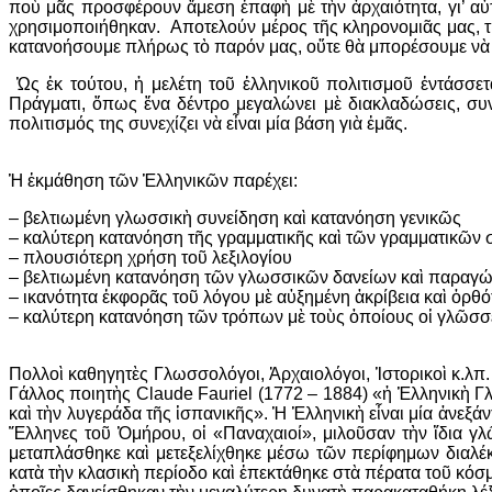
ποὺ μᾶς προσφέρουν ἄμεση ἐπαφὴ μὲ τὴν ἀρχαιότητα, γι’ αὐτ
χρησιμοποιήθηκαν. Αποτελούν μέρος τῆς κληρονομιᾶς μας, τ
κατανοήσουμε πλήρως τὸ παρόν μας, οὔτε θὰ μπορέσουμε νὰ
Ὡς ἐκ τούτου, ἡ μελέτη τοῦ ἑλληνικοῦ πολιτισμοῦ ἐντάσσετ
Πράγματι, ὅπως ἕνα δέντρο μεγαλώνει μὲ διακλαδώσεις, συν
πολιτισμός της συνεχίζει νὰ εἶναι μία βάση γιὰ ἐμᾶς.
Ἡ ἐκμάθηση τῶν Ἑλληνικῶν παρέχει:
–
βελτιωμένη γλωσσικὴ συνείδηση καὶ κατανόηση γενικῶς
–
καλύτερη κατανόηση τῆς γραμματικῆς καὶ τῶν γραμματικῶ
–
πλουσιότερη χρήση τοῦ λεξιλογίου
–
βελτιωμένη κατανόηση τῶν γλωσσικῶν δανείων καὶ παραγ
–
ικανότητα ἐκφορᾶς τοῦ λόγου μὲ αὐξημένη ἀκρίβεια καὶ ὀρθό
–
καλύτερη κατανόηση τῶν τρόπων μὲ τοὺς ὁποίους οἱ γλῶσσε
Πολλοὶ καθηγητὲς Γλωσσολόγοι, Ἀρχαιολόγοι, Ἱστορικοὶ κ.λπ
Γάλλος ποιητὴς Claude Fauriel (1772 – 1884) «ἡ Ἑλληνικὴ Γλ
καὶ τὴν λυγεράδα τῆς ἱσπανικῆς». Ἡ Ἑλληνικὴ εἶναι μία ἀνεξά
Ἕλληνες τοῦ Ὁμήρου, οἱ «Παναχαιοί», μιλοῦσαν τὴν ἴδια γλ
μεταπλάσθηκε καὶ μετεξελίχθηκε μέσω τῶν περίφημων διαλέκ
κατὰ τὴν κλασικὴ περίοδο καὶ ἐπεκτάθηκε στὰ πέρατα τοῦ κόσμ