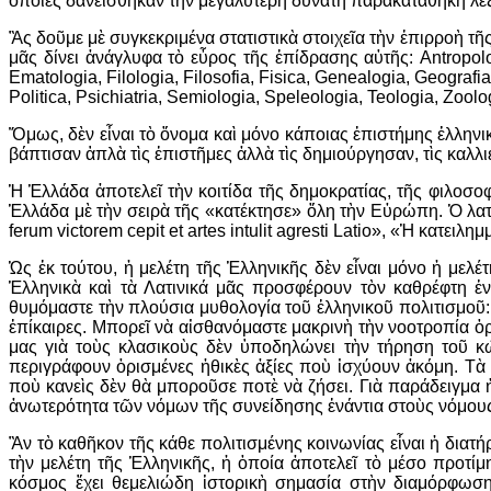
ὁποῖες δανείσθηκαν τὴν μεγαλύτερη δυνατὴ παρακαταθήκη λέξ
Ἂς δοῦμε μὲ συγκεκριμένα στατιστικὰ στοιχεῖα τὴν ἐπιρροὴ τ
μᾶς δίνει ἀνάγλυφα τὸ εὖρος τῆς ἐπίδρασης αὐτῆς: Antropolog
Ematologia, Filologia, Filosofia, Fisica, Genealogia, Geografia
Politica, Psichiatria, Semiologia, Speleologia, Teologia, Zoolog
Ὅμως, δὲν εἶναι τὸ ὄνομα καὶ μόνο κάποιας ἐπιστήμης ἑλληνικό
βάπτισαν ἁπλὰ τὶς ἐπιστῆμες ἀλλὰ τὶς δημιούργησαν, τὶς καλ
Ἡ Ἑλλάδα ἀποτελεῖ τὴν κοιτίδα τῆς δημοκρατίας, τῆς φιλοσ
Ἑλλάδα μὲ τὴν σειρὰ τῆς «κατέκτησε» ὅλη τὴν Εὐρώπη. Ὁ λατ
ferum victorem cepit et artes intulit agresti Latio», «Ἡ κατειλ
Ὡς ἐκ τούτου, ἡ μελέτη τῆς Ἑλληνικῆς δὲν εἶναι μόνο ἡ μελέ
Ἑλληνικὰ καὶ τὰ Λατινικά μᾶς προσφέρουν τὸν καθρέφτη ἑν
θυμόμαστε τὴν πλούσια μυθολογία τοῦ ἑλληνικοῦ πολιτισμοῦ: ὁ 
ἐπίκαιρες. Μπορεῖ νὰ αἰσθανόμαστε μακρινὴ τὴν νοοτροπία 
μας γιὰ τοὺς κλασικοὺς δὲν ὑποδηλώνει τὴν τήρηση τοῦ κ
περιγράφουν ὁρισμένες ἠθικὲς ἀξίες ποὺ ἰσχύουν ἀκόμη. Τὰ
ποὺ κανεὶς δὲν θὰ μποροῦσε ποτὲ νὰ ζήσει. Γιὰ παράδειγμα 
ἀνωτερότητα τῶν νόμων τῆς συνείδησης ἐνάντια στοὺς νόμους
Ἂν τὸ καθῆκον τῆς κάθε πολιτισμένης κοινωνίας εἶναι ἡ διατήρ
τὴν μελέτη τῆς Ἑλληνικῆς, ἡ ὁποία ἀποτελεῖ τὸ μέσο προτί
κόσμος ἔχει θεμελιώδη ἱστορικὴ σημασία στὴν διαμόρφωσ