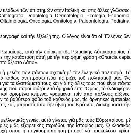
ν κλάδων τῶν ἐπιστημῶν στὴν ἰταλικὴ καὶ στὶς ἄλλες γλῶσσες,
attilografia, Deontologia, Dermatologia, Ecologia, Economia,
 Oftalmologia, Oncologia, Ornitologia, Paleontologia, Pediatria,
ριγραφὴ καὶ τὴν ἐξέλιξή της. Ὁ λόγος εἶναι ὅτι οἱ Ἕλληνες δὲν
Ρωμαίους, κατὰ τὴν διάρκεια τῆς Ρωμαϊκῆς Αὐτοκρατορίας, ἡ
σε τὴν κατάσταση αὐτὴ μὲ τὴν περίφημη φράση «Graecia capta
 στὸ ἄξεστο Λάτιο».
ι ἡ μελέτη τῶν πάντων σχετικὰ μὲ τὸν ἑλληνικὸ πολιτισμό. Τὰ
ὰ καθὼς ἀντιπροσωπεύει τὶς ρίζες τοῦ πολιτισμοῦ μας. Ἂς
γιὰ τὰ ἐλαττώματά τους καὶ γιὰ τὶς ἀξίες τους ποὺ εἶναι πάντα
ζωῆς ποὺ παρουσιάζουν τὰ ὁμηρικὰ ἔπη. Ὅμως, τὸ ἐνδιαφέρον
καὶ ὁρισμένα κείμενα, γραμμένα πρὶν ἀπὸ πολλοὺς αἰῶνες,
τὸ βαθύτερο φόβο τοῦ καθενός μας, τὶς ἀρνητικὲς ἐμπειρίες
πης καί, μπροστὰ ἀπὸ τὴν ὕβρη τοῦ Κρέοντα, διακηρύσσει τὴν
μελλοντικὲς γενιές, αὐτὸ γίνεται, γιὰ μᾶς τοὺς Εὐρωπαίους, μὲ
ες μιᾶς ἐξαιρετικῆς περιόδου τῆς ἱστορίας μας. Ὁ κλασικὸς
ποχὴ ὅπου ἡ παγκοσμιοποίηση μπορεῖ νὰ προκαλέσει κρίση