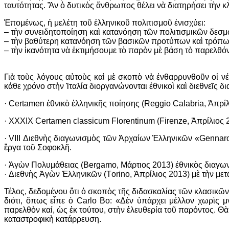
ταυτότητας. Ἂν ὁ δυτικὸς ἄνθρωπος θέλει νὰ διατηρήσει τὴν κλ
Ἑπομένως, ἡ μελέτη τοῦ ἑλληνικοῦ πολιτισμοῦ ἐνισχύει:
– τὴν συνειδητοποίηση καὶ κατανόηση τῶν πολιτισμικῶν δε
– τὴν βαθύτερη κατανόηση τῶν βασικῶν προτύπων καὶ τρόπ
– τὴν ἱκανότητα νὰ ἐκτιμήσουμε τὸ παρὸν μὲ βάση τὸ παρελθό
Γιὰ τοὺς λόγους αὐτοὺς καὶ μὲ σκοπὸ νὰ ἐνθαρρυνθοῦν οἱ 
κάθε χρόνο στὴν Ἰταλία διοργανώνονται ἐθνικοὶ καὶ διεθνεῖς
· Certamen ἐθνικὸ ἑλληνικῆς ποίησης (Reggio Calabria, Ἀπρί
·
XXXIX
Certamen
classicum
Florentinum
(
Firenze
, Ἀπρίλιος 
·
VIII
Διεθνὴς διαγωνισμὸς τῶν Ἀρχαίων Ἑλληνικῶν «
Gennar
ἔργα τοῦ Σοφοκλῆ.
·
Ἀγὼν Πολυμάθειας
(Bergamo,
Μάρτιος
2013)
ἐθνικὸς διαγω
·
Διεθνὴς Ἀγὼν Ἑλληνικῶν
(
Τ
orino,
Ἀπρίλιος
2013)
μὲ τὴν με
Τέλος
,
δεδομένου ὅτι ὁ σκοπὸς τῆς διδασκαλίας τῶν κλασικῶ
διότι
,
ὅπως εἶπε ὁ
Carlo Bo: «
Δὲν ὑπάρχει μέλλον χωρὶς μ
παρελθὸν καί
,
ὡς ἐκ τούτου
,
στὴν ἐλευθερία τοῦ παρόντος
.
Θὰ
καταστροφικὴ κατάρρευση
.