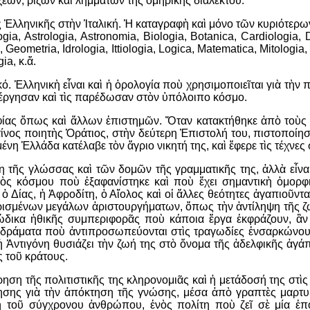
εων, ριζῶν καὶ λημμάτων τῆς ὁμηρικῆς διαλέκτου.
ῆς Ἑλληνικῆς στὴν Ἰταλική. Ἡ καταγραφὴ καὶ μόνο τῶν κυριότερω
ia, Astrologia, Astronomia, Biologia, Botanica, Cardiologia, D
, Geometria, Idrologia, Ittiologia, Logica, Matematica, Mitologia,
ia, κ.ἄ.
. Ἑλληνικὴ εἶναι καὶ ἡ ὁρολογία ποὺ χρησιμοποιεῖται γιὰ τὴν πε
λιέργησαν καὶ τὶς παρέδωσαν στὸν ὑπόλοιπο κόσμο.
οφίας ὅπως καὶ ἄλλων ἐπιστημῶν. Ὅταν κατακτήθηκε ἀπὸ τοὺς 
ίνος ποιητὴς Ὁράτιος, στὴν δεύτερη Ἐπιστολή του, πιστοποίη
ημμένη Ἑλλάδα κατέλαβε τὸν ἄγριο νικητή της, καὶ ἔφερε τὶς τέχνες
τη τῆς γλώσσας καὶ τῶν δομῶν τῆς γραμματικῆς της, ἀλλὰ εἶνα
ὸς κόσμου ποὺ ἐξαφανίστηκε καὶ ποὺ ἔχει σημαντικὴ ὀμορφι
Δίας, ἡ Ἀφροδίτη, ὁ Αἴολος καὶ οἱ ἄλλες θεότητες ἀγαπιοῦνται 
ὁρισμένων μεγάλων ἀριστουργήματων, ὅπως τὴν ἀντίληψη τῆς 
ώδικα ἠθικῆς συμπεριφορᾶς ποὺ κάποια ἔργα ἐκφράζουν, ἂν 
 δράματα ποὺ ἀντιπροσωπεύονται στὶς τραγωδίες ἐνσαρκώνουν 
ἡ Ἀντιγόνη θυσιάζει τὴν ζωή της στὸ ὄνομα τῆς ἀδελφικῆς ἀγά
 τοῦ κράτους.
ηση τῆς πολιτιστικῆς της κληρονομιᾶς καὶ ἡ μετάδοσή της στὶς 
μησης γιὰ τὴν ἀπόκτηση τῆς γνώσης, μέσα ἀπὸ γραπτὲς μαρτυρί
η τοῦ σύγχρονου ἀνθρώπου, ἑνὸς πολίτη ποὺ ζεῖ σὲ μία ἐ