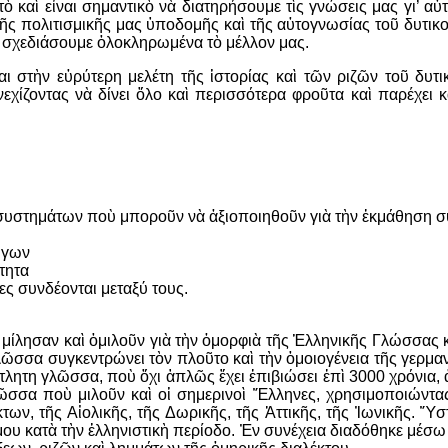
ὸ καὶ εἶναι σημαντικὸ νὰ διατηρήσουμε τὶς γνώσεις μας γι’ αὐ
ῆς πολιτισμικῆς μας ὑποδομῆς καὶ τῆς αὐτογνωσίας τοῦ δυτικ
 σχεδιάσουμε ὁλοκληρωμένα τὸ μέλλον μας.
αι στὴν εὐρύτερη μελέτη τῆς ἱστορίας καὶ τῶν ριζῶν τοῦ δυτι
εχίζοντας νὰ δίνει ὅλο καὶ περισσότερα φροῦτα καὶ παρέχει κ
ν συστημάτων ποὺ μποροῦν νὰ ἀξιοποιηθοῦν γιὰ τὴν ἐκμάθησ
ώγων
τητα
ς συνδέονται μεταξύ τους.
. μίλησαν καὶ ὁμιλοῦν γιὰ τὴν ὀμορφιὰ τῆς Ἑλληνικῆς Γλώσσας 
ῶσσα συγκεντρώνει τὸν πλοῦτο καὶ τὴν ὁμοιογένεια τῆς γερμανικ
ντλητη γλῶσσα, ποὺ ὄχι ἁπλῶς ἔχει ἐπιβιώσει ἐπὶ 3000 χρόνια,
ῶσσα ποὺ μιλοῦν καὶ οἱ σημερινοὶ Ἕλληνες, χρησιμοποιώντας
των, τῆς Αἰολικῆς, τῆς Δωρικῆς, τῆς Ἀττικῆς, τῆς Ἰωνικῆς. 
ου κατὰ τὴν ἑλληνιστικὴ περίοδο. Ἐν συνέχεια διαδόθηκε μέσω 