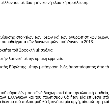
ὸ μέλλον του μὲ βάση τὴν κοινὴ κλασικὴ προέλευση.
βίβασης στοιχείων τῶν ἰδεῶν καὶ τῶν ἀνθρωπιστικῶν ἀξιῶν,
κὰ παραδείγματα τῶν διαγωνισμῶν ποὺ ἔγιναν τὸ 2013:
οκτήτη τοῦ Σοφοκλῆ μὲ σχόλια.
τὴν λατινικὴ μὲ τὴν κριτικὴ ἑρμηνεία.
αὶ ἐκτὸς Εὐρώπης μὲ τὴν μετάφραση ἑνὸς ἀποσπάσματος ἀπὸ τὰ
 τοῦ αὔριο δὲν μπορεῖ νὰ διαχωριστεῖ ἀπὸ τὴν κλασικὴ παιδεία
,
τῶν Ἑλληνικῶν καὶ τοῦ πολιτισμοῦ θὰ ἦταν μία ἐπίθεση στὸ
 δέντρο τοῦ πολιτισμοῦ θὰ ξεκινήσει μία ἀργή
,
ἀδυσώπητη καὶ