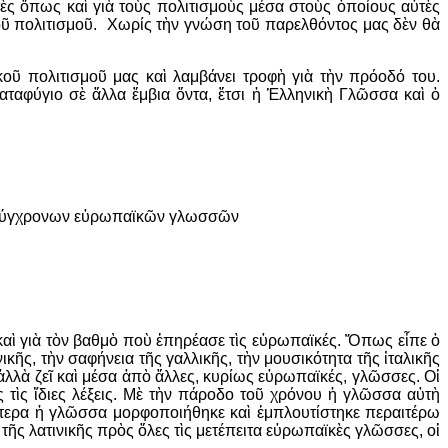
τὲς ὅπως καὶ γιὰ τοὺς πολιτισμοὺς μέσα στοὺς ὁποίους αὐτὲς
οῦ πολιτισμοῦ. Χωρίς τὴν γνώση τοῦ παρελθόντος μας δὲν θὰ
κοῦ πολιτισμοῦ μας καὶ λαμβάνει τροφὴ γιὰ τὴν πρόοδό του.
αταφύγιο σὲ ἄλλα ἔμβια ὄντα, ἔτσι ἡ Ἑλληνικὴ Γλῶσσα καὶ ὁ
η σύγχρονων εὐρωπαϊκῶν γλωσσῶν
καὶ γιὰ τὸν βαθμὸ ποὺ ἐπηρέασε τὶς εὐρωπαϊκές. Ὅπως εἶπε ὁ
ῆς, τὴν σαφήνεια τῆς γαλλικῆς, τὴν μουσικότητα τῆς ἰταλικῆς
 ἀλλὰ ζεῖ καὶ μέσα ἀπὸ ἄλλες, κυρίως εὐρωπαϊκές, γλῶσσες. Οἱ
 τὶς ἴδιες λέξεις. Μὲ τὴν πάροδο τοῦ χρόνου ἡ γλῶσσα αὐτὴ
Ὕστερα ἡ γλῶσσα μορφοποιήθηκε καὶ ἐμπλουτίστηκε περαιτέρω
τῆς λατινικῆς πρὸς ὅλες τὶς μετέπειτα εὐρωπαϊκὲς γλῶσσες, οἱ