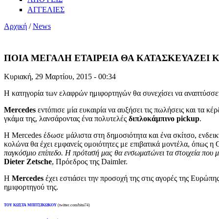
ΑΓΓΕΛΙΕΣ
Αρχική
/
News
ΠΟΙΑ ΜΕΓΑΛΗ ΕΤΑΙΡΕΙΑ ΘΑ ΚΑΤΑΣΚΕΥΑΖΕΙ Κ
Κυριακή, 29 Μαρτίου, 2015 - 00:34
Η κατηγορία των ελαφρών ημιφορτηγών θα συνεχίσει να αναπτύσσετ
Mercedes
εντόπισε μία ευκαιρία να αυξήσει τις πωλήσεις και τα κ
γκάμα της, λανσάροντας ένα πολυτελές
διπλοκάμπινο pickup
.
Η Mercedes έδωσε μάλιστα στη δημοσιότητα και ένα σκίτσο, ενδεικτ
κολώνα θα έχει εμφανείς ομοιότητες με επιβατικά μοντέλα, όπως 
παγκόσμιο επίπεδο. Η πρότασή μας θα ενσωματώνει τα στοιχεία που μ
Dieter Zetsche
, Πρόεδρος της Daimler.
Η
Mercedes
έχει εστιάσει την προσοχή της στις αγορές της Ευρώπης
ημιφορτηγού της.
ΤΟΥ ΚΩΣΤΑ ΜΠΙΤΣΙΚΩΚΟΥ
(twitter.com/bitsi74)