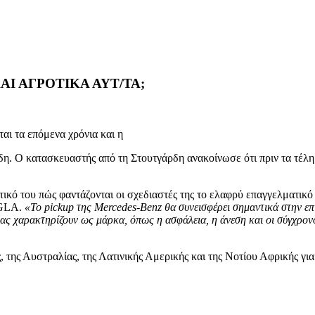
ΑΙ ΑΓΡΟΤΙΚΑ ΑΥΤ/ΤΑ;
αι τα επόμενα χρόνια και η
έρδη. Ο κατασκευαστής από τη Στουτγάρδη ανακοίνωσε
ότι πριν τα τέλη
ικό του πώς φαντάζονται οι σχεδιαστές της το ελαφρύ επαγγελματικό
η GLA.
«Το pickup της Mercedes-Benz θα συνεισφέρει σημαντικά στην επ
ας χαρακτηρίζουν ως μάρκα, όπως η ασφάλεια, η άνεση και οι σύγχρον
, της Αυστραλίας, της Λατινικής Αμερικής και της Νοτίου Αφρικής γι