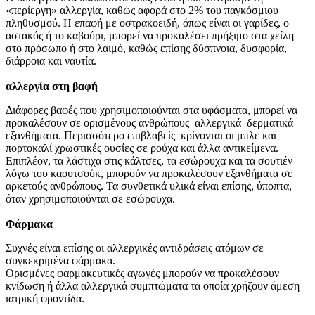
«περίεργη» αλλεργία, καθώς αφορά στο 2% του παγκόσμιου
πληθυσμού. Η επαφή με οστρακοειδή, όπως είναι οι γαρίδες, ο
αστακός ή το καβούρι, μπορεί να προκαλέσει πρήξιμο στα χείλη
στο πρόσωπο ή στο λαιμό, καθώς επίσης δύσπνοια, δυσφορία,
διάρροια και ναυτία.
αλλεργία στη βαφή
Διάφορες βαφές που χρησιμοποιούνται στα υφάσματα, μπορεί να
προκαλέσουν σε ορισμένους ανθρώπους αλλεργικά δερματικά
εξανθήματα. Περισσότερο επιβλαβείς κρίνονται οι μπλε και
πορτοκαλί χρωστικές ουσίες σε ρούχα και άλλα αντικείμενα.
Επιπλέον, τα λάστιχα στις κάλτσες, τα εσώρουχα και τα σουτιέν
λόγω του καουτσούκ, μπορούν να προκαλέσουν εξανθήματα σε
αρκετούς ανθρώπους. Τα συνθετικά υλικά είναι επίσης, ύποπτα,
όταν χρησιμοποιούνται σε εσώρουχα.
Φάρμακα
Συχνές είναι επίσης οι αλλεργικές αντιδράσεις ατόμων σε
συγκεκριμένα φάρμακα.
Ορισμένες φαρμακευτικές αγωγές μπορούν να προκαλέσουν
κνίδωση ή άλλα αλλεργικά συμπτώματα τα οποία χρήζουν άμεση
ιατρική φροντίδα.