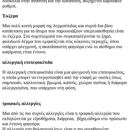
δυσκολία στην αναπνοή και την κατάποση, αυξημένοι καρδιακοί
ρυθμοί.
Έκζεμα
Μια πολύ κοινή μορφή της δερματίτιδας και συχνά δια βίου
κατάσταση για τα άτομα που παρουσιάζουν υπερευαισθησία είναι
το έκζεμα. Στα συμπτώματά του συγκαταλέγονται το ξηρό,
φολιδωτό δέρμα που εμφανίζεται στις κόκκινες περιοχές, όπου
υπάρχει φλεγμονή, η ακατάπαυστη φαγούρα ενώ το αίσθημα του
καψίματος είναι έντονο.
αλλεργική επιπεφυκίτιδα
Η αλλεργική επιπεφυκίτιδα είναι μια φλεγμονή του επιπεφυκότος,
η οποία μπορεί να ενεργοποιηθεί από την επαφή με ουσίες όπως
σαμπουάν, καλλυντικά, βρωμιά, καπνός, χλώριο πισίνας ή διάφορα
αλλεργιογόνα, που υπάρχουν στη φύση.
τροφικές αλλεργίες
Μια από τις πιο συχνές αλλεργίες είναι η τροφική αλλεργία που
εκδηλώνεται με εξανθήματα, διάρροια, βήχα,οίδημα στο πρόσωπο
και έντονη φαγούρα.
Η αλλεργία στα θαλασσινά ίσως είναι η πιο συνηθισμένη