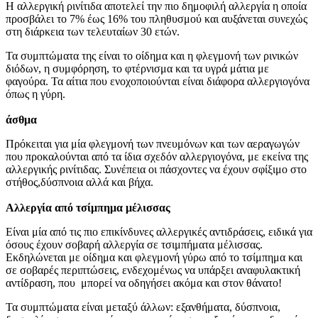
Η αλλεργική ρινίτιδα αποτελεί την πιο δημοφιλή αλλεργία η οποία
προσβάλει το 7% έως 16% του πληθυσμού και αυξάνεται συνεχώς
στη διάρκεια των τελευταίων 30 ετών.
Τα συμπτώματα της είναι το οίδημα και η φλεγμονή των ρινικών
διόδων, η συμφόρηση, το φτέρνισμα και τα υγρά μάτια με
φαγούρα. Τα αίτια που ενοχοποιούνται είναι διάφορα αλλεργιογόνα
όπως η γύρη.
άσθμα
Πρόκειται για μία φλεγμονή των πνευμόνων και των αεραγωγών
που προκαλούνται από τα ίδια σχεδόν αλλεργιογόνα, με εκείνα της
αλλεργικής ρινίτιδας. Συνέπεια οι πάσχοντες να έχουν σφίξιμο στο
στήθος,δύσπνοια αλλά και βήχα.
Αλλεργία από τσίμπημα μέλισσας
Είναι μία από τις πιο επικίνδυνες αλλεργικές αντιδράσεις, ειδικά για
όσους έχουν σοβαρή αλλεργία σε τσιμπήματα μέλισσας.
Εκδηλώνεται με οίδημα και φλεγμονή γύρω από το τσίμπημα και
σε σοβαρές περιπτώσεις, ενδεχομένως να υπάρξει αναφυλακτική
αντίδραση, που μπορεί να οδηγήσει ακόμα και στον θάνατο!
Τα συμπτώματα είναι μεταξύ άλλων: εξανθήματα, δύσπνοια,