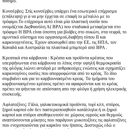
πόσιμο.
Κονσέρβες: Στίς κονσέρβες υπάρχει ένα εσωτερικό επίχρισμα
(επάλειψη) γι α να μην έρχεται σε επαφή το μέταλλο με το
τρόφιμο.Το επίχρισμα αυτό είναι μία πλαστική ουσία που
ονομάζεται ΔιςΦαινόλη Α( ΒΡΑ) που σταδιακά μεταφέρεται στο
τρόφιμο Η ΒΡΑ είναι ύποπτη για βλάβες στο συκώτι, στα νεφρά, το
αμυντικό σύστημα του οργανισμού,διαβήτη τύπου ΙΙ και
καρκινογενέσεις. Έχουν αποσυρθεί απο την ΕΕ, τις ΗΠΑ, τον
Καναδά και Αυστραλία τα πλαστικά μπιμπερό από ΒΡΑ .
Κρεατικά στα κάρβουνα : Κρέατα και προϊόντα κρέατος που
υπερψήνωνται στα κάρβουνα το λίπος στην υψηλή θερμοκρασία
της φλόγας λιώνει αντιδρά με ανθρακούχες ενώσεις και σχηματίζει
καρκινογόνες ουσίες που απορροφώνται από το κρέας. Το ίδιο
συμβαίνει και για το καρβουνιασμένο κρεας. Τα τμήματα του
καρβουνιασμένου κρέατος πρέπει να αφαιρούνται και το κρέας
πρέπει να ψήνεται σε απόσταση απο την φλόγα ή χρήση ηλεκτρικής
συσκευής.
Αφλατοξίνες: Γάλα, γαλακτοκομικά προϊόντα, τυρί κλπ, σπόροι,
ξηροί καρποί εάν δεν παστεριοποιηθούν κατάλληλα ή οι ξηροί
καρποί και σπόροι αποθηκευτούν σε χώρους υγρούς και θερμούς
αναπτύσσονται μύκητες που παράγουν μυκοτοξίνες τις αφλατοξίνες
που ενοχοποιούνται για καρκίνο του ήπατος. Δυστυχώς εδώ ο