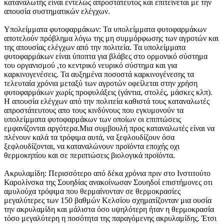
καταναλωτής είναι εντελώς απροστάτευτος και επιτείνεται με την
απουσία συστηματικών ελέγχων.
Υπολείμματα φυτοφαρμάκων: Τα υπολείμματα φυτοφαρμάκων
αποτελούν πρόβλημα λόγω της μη συμμόρφωσης των αγροτών και
της απουσίας ελέγχων από την πολιτεία. Τα υπολείμματα
φυτοφαρμάκων είναι ύποπτα για βλάβες στο ορμονικό σύστημα
του οργανισμού ,το κεντρικό νευρικό σύστημα και για
καρκινογενέσεις. Τα αυξημένα ποσοστά καρκινογένεσης τα
τελευταία χρόνια μεταξύ των αγροτών οφείλεται στην χρήση
φυτοφαρμάκων χωρίς προφυλάξεις (γάντια, στολές, μάσκες κλπ).
Η απουσία ελέγχων από την πολιτεία καθιστά τους καταναλωτές
απροστάτευτους απο τους κινδύνους που εγκυμονούν τα
υπολείμματα φυτοφαρμάκων των οποίων οι επιπτώσεις
εμφανίζονται αργότερα.Μια συμβουλή προς καταναλωτές είναι να
πλένουν καλά τα τρόφιμα αυτά, να ξεφλουδίζουν όσα
ξεφλουδίζονται, να καταναλώνουν προϊόντα εποχής οχι
θερμοκηπίου και σε περιπτώσεις βιολογικά προϊόντα.
Ακρυλαμίδη: Περισσότερο από δέκα χρόνια πριν στο Ινστιτούτο
Καρολίνσκα της Σουηδίας ανακοίνωσαν Σουηδοί επιστήμονες οτι
αμυλούχα τρόφιμα που θερμαίνονταν σε θερμοκρασίες
μεγαλύτερες των 150 βαθμών Κελσίου σχηματίζονταν μια ουσία
την ακρυλαμίδη και μάλιστα όσο υψηλότερη ήταν η θερμοκρασία
τόσο μεγαλύτερη η ποσότητα της παραγόμενης ακρυλαμίδης. Έτσι