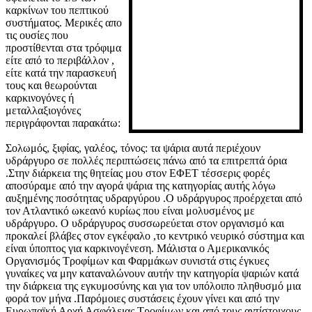
καρκίνων του πεπτικού
συστήματος. Μερικές απο
τις ουσίες που
προστίθενται στα τρόφιμα
είτε από το περιβάλλον ,
είτε κατά την παρασκευή
τους και θεωρούνται
καρκινογόνες ή
μεταλλαξιογόνες
περιγράφονται παρακάτω:
Σολωμός, ξιφίας, γαλέος, τόνος: τα ψάρια αυτά περιέχουν
υδράργυρο σε πολλές περιπτώσεις πάνω από τα επιτρεπτά όρια
.Στην διάρκεια της θητείας μου στον ΕΦΕΤ τέσσερις φορές
αποσύραμε από την αγορά ψάρια της κατηγορίας αυτής λόγω
αυξημένης ποσότητας υδραργύρου .Ο υδράργυρος προέρχεται από
τον Ατλαντικό ωκεανό κυρίως που είναι μολυσμένος με
υδράργυρο. Ο υδράργυρος συσσωρεύεται στον οργανισμό και
προκαλεί βλάβες στον εγκέφαλο ,το κεντρικό νευρικό σύστημα και
είναι ύποπτος για καρκινογένεση. Μάλιστα ο Αμερικανικός
Οργανισμός Τροφίμων και Φαρμάκων συνιστά στις έγκυες
γυναίκες να μην καταναλώνουν αυτήν την κατηγορία ψαριών κατά
την διάρκεια της εγκυμοσύνης και για τον υπόλοιπο πληθυσμό μια
φορά τον μήνα .Παρόμοιες συστάσεις έχουν γίνει και από την
Ευρωπαϊκή Αρχή Ασφάλειας Τροφίμων και από τους αντίστοιχους