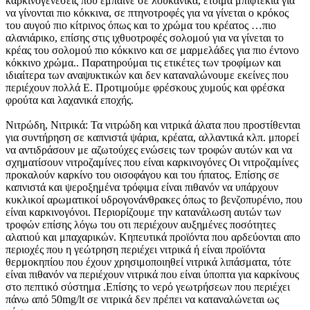
καρκινογενέσεις που έμπαινε σε λουκάνικα, έτοιμα μπιφτέκια για
να γίνονται πιο κόκκινα, σε πτηνοτροφές για να γίνεται ο κρόκος
του αυγού πιο κίτρινος όπως και το χρώμα του κρέατος …πιο
αλανιάρικο, επίσης στις ιχθυοτροφές σολομού για να γίνεται το
κρέας του σολομού πιο κόκκινο και σε μαρμελάδες για πιο έντονο
κόκκινο χρώμα.. Παρατηρούμαι τις ετικέτες των τροφίμων και
ιδιαίτερα των αναψυκτικών και δεν καταναλώνουμε εκείνες που
περιέχουν πολλά Ε. Προτιμούμε φρέσκους χυμούς και φρέσκα
φρούτα και λαχανικά εποχής.
Νιτρώδη, Νιτρικά: Τα νιτρώδη και νιτρικά άλατα που προστίθενται
για συντήρηση σε καπνιστά ψάρια, κρέατα, αλλαντικά κλπ. μπορεί
να αντιδράσουν με αζωτούχες ενώσεις των τροφών αυτών και να
σχηματίσουν νιτροζαμίνες που είναι καρκινογόνες Οι νιτροζαμίνες
προκαλούν καρκίνο του οισοφάγου και του ήπατος. Επίσης σε
καπνιστά και ψεροξημένα τρόφιμα είναι πιθανόν να υπάρχουν
κυκλικοί αρωματικοί υδρογονάνθρακες όπως το βενζοπυρένιο, που
είναι καρκινογόνοι. Περιορίζουμε την κατανάλωση αυτών των
τροφών επίσης λόγω του οτι περιέχουν αυξημένες ποσότητες
αλατιού και μπαχαρικών. Κηπευτικά προϊόντα που αρδεύονται απο
περιοχές που η γεώτρηση περιέχει νιτρικά ή είναι προϊόντα
θερμοκηπίου που έχουν χρησιμοποιηθεί νιτρικά λιπάσματα, τότε
είναι πιθανόν να περιέχουν νιτρικά που είναι ύποπτα για καρκίνους
στο πεπτικό σύστημα .Επίσης το νερό γεωτρήσεων που περιέχει
πάνω από 50mg/lt σε νιτρικά δεν πρέπει να καταναλώνεται ως