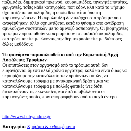
παξιμάδια, δημητριακά πρωινού, κουραμπιέδες, τηγανητές πατάτες,
φρυγανιές, τσίπς κάθε κατηγορίας, ποπ κόρν, κλπ κατά το ψήσιμο
σχηματίζεται ακρυλαμίδη, η οποία θεωρείται ύποπτη
καρκινογενέσεων. Η ακρυλαμίδη δεν υπάρχει στα τρόφιμα που
αναφέρθηκαν, αλλά σχηματίζεται κατά το ψήσιμο από αντίδραση
αμυλούχων συστατικών με το αμινοξύ ασπαραγίνη. Οι βιομηχανίες
τροφίμων προσπαθούν να περιορίσουν το ποσοστό ακρυλαμίδης
στα τρόφιμα είτε μειώνοντας την θερμοκρασία είτε με διάφορες
άλλες μεθόδους.
Το φαινόμενο παρακολουθείται από την Ευρωπαϊκή Αρχή
Ασφάλειας Τροφίμων.
Οι επιπτώσεις στον οργανισμό από τα τρόφιμα αυτά, δεν
εμφανίζονται άμεσα αλλά χρόνια αργότερα, καλό θα είναι όμως να
περιορίζουμε την κατανάλωση των προϊόντων αυτών ,να
καταναλώνουμε τρόφιμα με αντικαρκινική δράση ,και να
καταναλώνουμε τρόφιμα με πολλές φυτικές ίνες διότι
διευκολύνουν τις εκκενώσεις και έτσι αποβάλλονται οι
καρκινογόνες ουσίες πριν απορροφηθούν από το παχύ έντερο.
http://www.babyandme.gr
Κατηγορία:
Χρήσιμα & ενδιαφέροντα