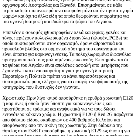
οργανισμούς Αυστραλίας και Καναδά. Επισημαίνεται σε κάθε
περίπτωση ότι τα αναφερόμενα αφορούν μόνο αυτήν την κατηγορία
ψαριών και όχι τα άλλα είδη τα οποία θεωρούνται απαραίτητα για
μια υγιεινή διατροφή και ιδιαίτερα τα ψάρια του Αιγαίου.
Επιπλέον ο σολομός ιχθυοτροφείων αλλά και ξιφίας, γαλέος και
τόνος περιέχουν πολυχλωριομένα διφαινύλια (κλοφέν,.PCBs) τα
οποία συσσωρεύονται στον οργανισμό, δρουν αθροιστικά και
προκαλούν βλάβες στο ορμονικό σύστημα του οργανισμού και
είναι ύποπτα για καρκινογενέσεις. Τα πολυχλωριομένα διφαινύλια
προέρχονται από τους μολυσμένους ωκεανούς. Επισημαίνεται ότι
τα ψάρια του Αιγαίου είναι απολύτως ασφαλή απο μετρήσεις που
έχουν γίνει και είναι απαραίτητα για την υγιεινή διατροφή.
Περαιτέρω η Πολιτεία πρέπει να κάνει περισσότερους και
συστηματικότερους ελέγχους για τα εισαγόμενα ψάρια αυτής της
κατηγορίας, που δυστυχώς δεν γίνονται.
Χρωστικές: Πριν λίγο καιρό αποσύρθηκε η ερυθρά χρωστική Ε120
ή καρμίνες ή οποία ήταν ύποπτη για καρκινογενέσεις και
προστίθεται σε τρόφιμα και αναψυκτικά για να τους δώσει
εντονότερο κόκκινο χρώμα. Η χρωστική Ε120 ή Red 2G παράγεται
απο ψήσιμο είδους σκαθαριών σε 400 βαθμούς Κελσίου και
απομόνωσης απο την σκόνη της χρωστικής. Στην διάρκεια της
θητείας στον ΕΦΕΤ αποσύρθηκε η χρωστική Ε129 ως ύποπτη για