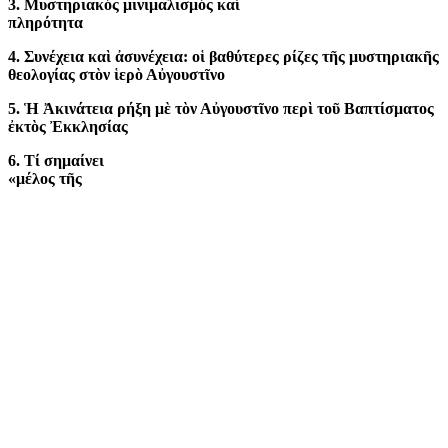
3. Μυστηριακός μινιμαλισμός καί
πληρότητα
4. Συνέχεια καὶ ἀσυνέχεια: οἱ βαθύτερες ρίζες τῆς μυστηριακῆς
θεολογίας στὸν ἱερὸ Αὐγουστῖνο
5. Ἡ Ἀκινάτεια ρήξη μὲ τὸν Αὐγουστῖνο περὶ τοῦ Βαπτίσματος
ἐκτὸς Ἐκκλησίας
6. Τί σημαίνει
«μέλος τῆς