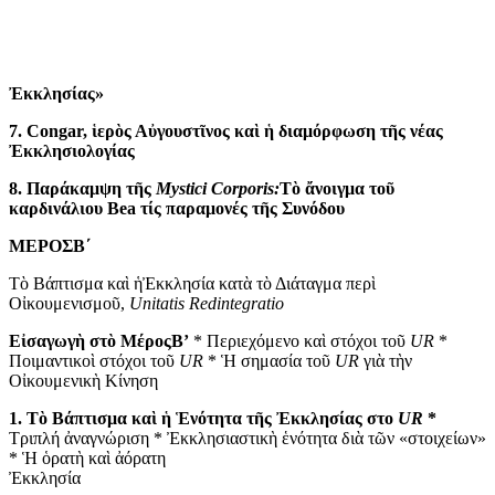
Ἐκκλησίας»
7.
Congar
, ἱερὸς Αὐγουστῖνος καὶ ἡ διαμόρφωση τῆς νέας
Ἐκκλησιολογίας
8. Παράκαμψη τῆς
Mystici Corporis
:
Τὸ ἄνοιγμα τοῦ
καρδινάλιου
Bea
τίς παραμονές τῆς Συνόδου
ΜΕΡΟΣΒ΄
Τὸ Βάπτισμα καὶ ἡἘκκλησία κατὰ τὸ Διάταγμα περὶ
Οἰκουμενισμοῦ,
Unitatis
Redintegratio
Εἰσαγωγὴ στὸ ΜέροςΒ’
* Περιεχόμενο καὶ στόχοι τοῦ
UR
*
Ποιμαντικοὶ στόχοι τοῦ
UR
* Ἡ σημασία τοῦ
UR
γιὰ τὴν
Οἰκουμενικὴ Κίνηση
1. Τὸ Βάπτισμα καὶ ἡ Ἑνότητα τῆς Ἐκκλησίας στο
UR
*
Τριπλή ἀναγνώριση * Ἐκκλησιαστικὴ ἑνότητα διὰ τῶν «στοιχείων»
* Ἡ ὁρατὴ καὶ ἀόρατη
Ἐκκλησία