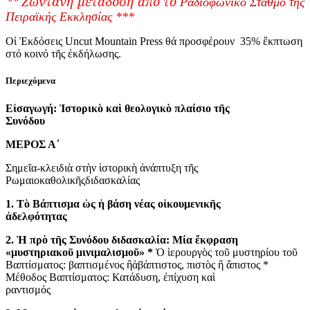
** Ζωντανή μετάδοση από το
Ραδιοφωνικό Σταθμό της
Πειραϊκής Εκκλησίας
***
Οἱ Ἐκδόσεις Uncut Mountain Press θά προσφέρουν 35% ἔκπτωση
στό κοινό τῆς ἐκδήλωσης.
Περιεχόμενα
Εἰσαγωγή: Ἱστορικὸ καὶ θεολογικὸ πλαίσιο τῆς
Συνόδου
ΜΕΡΟΣ Α΄
Σημεῖα-κλειδιὰ στὴν ἱστορικὴ ἀνάπτυξη τῆς
Ρωμαιοκαθολικῆςδιδασκαλίας
1. Τὸ Βάπτισμα ὡς ἡ βάση νέας οἰκουμενικῆς
ἀδελφότητας
2. Ἡ πρὸ τῆς Συνόδου διδασκαλία: Μία ἔκφραση
«μυστηριακοῦ μινιμαλισμοῦ» *
Ὁ ἱερουργὸς τοῦ μυστηρίου τοῦ
Βαπτίσματος: βαπτισμένος ἢἀβάπτιστος, πιστὸς ἢ ἄπιστος *
Μέθοδος Βαπτίσματος: Κατάδυση, ἐπίχυση καὶ
ραντισμός