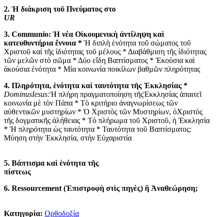
2. Ἡ διάκριση τοῦ Πνεύματος στο
UR
3.
Communio
: Ἡ νέα Οἰκουμενικὴ ἀντίληψη καὶ
κατευθυντήρια ἔννοια *
Ἡ διπλὴ ἑνότητα τοῦ σώματος τοῦ
Χριστοῦ καί τῆς ἰδιότητας τοῦ μέλους * Διαβάθμιση τῆς ἰδιότητας
τῶν μελῶν στὸ σῶμα * Δύο εἴδη Βαπτίσματος * Ἑκούσια καὶ
ἀκούσια ἑνότητα * Μία κοινωνία ποικίλων βαθμῶν πληρότητας
4. Πληρότητα, ἑνότητα καὶ ταυτότητα τῆς Ἐκκλησίας *
DominusIesus
:
Ἡ πλήρη πραγματοποίηση τῆςἘκκλησίας ἀπαιτεῖ
κοινωνία μὲ τὸν Πάπα * Τὸ κριτήριο ἀναγνωρίσεως τῶν
αὐθεντικῶν μυστηρίων * Ὁ Χριστὸς τῶν Mυστηρίων, ὁΧριστὸς
τῆς δογματικῆς ἀλήθειας * Tό πλήρωμα τοῦ Χριστοῦ, ἡ Ἐκκλησία
* Ἡ πληρότητα ὡς ταυτότητα * Ταυτότητα τοῦ Βαπτίσματος:
Μύηση στὴν Ἐκκλησία, στὴν Εὐχαριστία
5. Βάπτισμα καὶ ἑνότητα τῆς
πίστεως
6.
Ressourcement
(Ἐπιστροφὴ στὶς πηγὲς) ἢ Ἀναθεώρηση;
Κατηγορία:
Ορθοδοξία