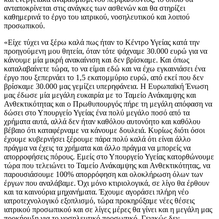
ανταποκρίνεται στις ανάγκες των ασθενών και θα στηρίζει
καθημερινά το έργο του ιατρικού, νοσηλευτικού και λοιπού
προσωπικού.
«Είχε τύχει να ξέρω καλά πως ήταν το Κέντρο Υγείας κατά την
προηγούμενη μου θητεία, όταν τότε ψάχναμε 30.000 ευρώ για να
κάνουμε μία μικρή ανακαίνιση και δεν βρίσκαμε. Και όπως
καταλαβαίνετε τώρα, το να είμαι εδώ και να έχω εγκαινιάσει ένα
έργο που ξεπερνάει το 1,5 εκατομμύριο ευρώ, από εκεί που δεν
βρίσκαμε 30.000 μας γεμίζει υπερηφάνεια. Η Ευρωπαϊκή Ένωση
μας έδωσε μία μεγάλη ευκαιρία με το Ταμείο Ανάκαμψης και
Ανθεκτικότητας και ο Πρωθυπουργός πήρε τη μεγάλη απόφαση να
δώσει στο Υπουργείο Υγείας ένα πολύ μεγάλο ποσό από τα
χρήματα αυτά, αλλά δεν ήταν καθόλου αυτονόητο και καθόλου
βέβαιο ότι καταφέρναμε να κάνουμε δουλειά. Κυρίως διότι όσοι
έχουμε κυβερνήσει ξέρουμε πάρα πολύ καλά ότι είναι άλλο
πράγμα να έχεις τα χρήματα και άλλο πράγμα να μπορείς να
απορροφήσεις πόρους. Εμείς στο Υπουργείο Υγείας κατορθώνουμε
τώρα που τελειώνει το Ταμείο Ανάκαμψης και Ανθεκτικότητας, να
παρουσιάσουμε 100% απορρόφηση και ολοκλήρωση όλων των
έργων που αναλάβαμε. Όχι μόνο κτιριολογικά, σε λίγο θα έρθουν
και τα καινούρια μηχανήματα. Έχουμε αγοράσει πλήρη νέο
ιατροτεχνολογικό εξοπλισμό, τώρα προκηρύξαμε νέες θέσεις
ιατρικού προσωπικού και σε λίγες μέρες θα γίνει και η μεγάλη μας
προκήρυξη για το νοσηλευτικό προσωπικό. Γενικώς δεν