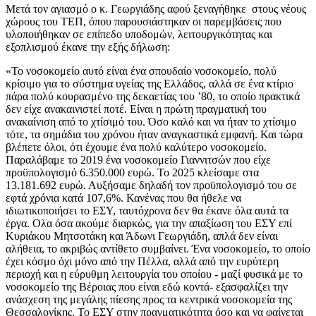
Μετά τον αγιασμό ο κ. Γεωργιάδης αφού ξεναγήθηκε στους νέους
χώρους του ΤΕΠ, όπου παρουσιάστηκαν οι παρεμβάσεις που
υλοποιήθηκαν σε επίπεδο υποδομών, λειτουργικότητας και
εξοπλισμού έκανε την εξής δήλωση:
«Το νοσοκομείο αυτό είναι ένα σπουδαίο νοσοκομείο, πολύ
κρίσιμο για το σύστημα υγείας της Ελλάδος, αλλά σε ένα κτίριο
πάρα πολύ κουρασμένο της δεκαετίας του ’80, το οποίο πρακτικά
δεν είχε ανακαινιστεί ποτέ. Είναι η πρώτη πραγματική του
ανακαίνιση από το χτίσιμό του. Όσο καλό και να ήταν το χτίσιμο
τότε, τα σημάδια του χρόνου ήταν αναγκαστικά εμφανή. Και τώρα
βλέπετε όλοι, ότι έχουμε ένα πολύ καλύτερο νοσοκομείο.
Παραλάβαμε το 2019 ένα νοσοκομείο Γιαννιτσών που είχε
προϋπολογισμό 6.350.000 ευρώ. Το 2025 κλείσαμε στα
13.181.692 ευρώ. Αυξήσαμε δηλαδή τον προϋπολογισμό του σε
εφτά χρόνια κατά 107,6%. Κανένας που θα ήθελε να
ιδιωτικοποιήσει το ΕΣΥ, ταυτόχρονα δεν θα έκανε όλα αυτά τα
έργα. Ολα όσα ακούμε διαρκώς, για την απαξίωση του ΕΣΥ επί
Κυριάκου Μητσοτάκη και Άδωνι Γεωργιάδη, απλά δεν είναι
αλήθεια, το ακριβώς αντίθετο συμβαίνει. Ένα νοσοκομείο, το οποίο
έχει κόσμο όχι μόνο από την Πέλλα, αλλά από την ευρύτερη
περιοχή και η εύρυθμη λειτουργία του οποίου - μαζί φυσικά με το
νοσοκομείο της Βέροιας που είναι εδώ κοντά- εξασφαλίζει την
ανάσχεση της μεγάλης πίεσης προς τα κεντρικά νοσοκομεία της
Θεσσαλονίκης. Το ΕΣΥ στην πραγματικότητα όσο και να φαίνεται