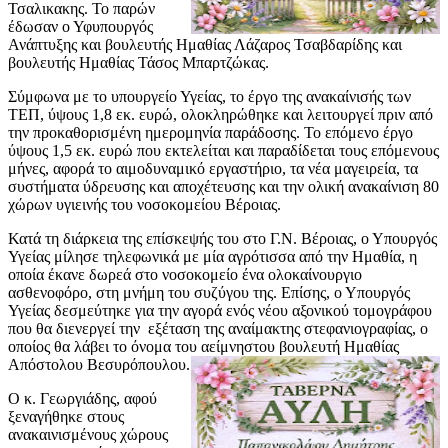
Τσαλικακης. Το παρών
έδωσαν ο Υφυπουργός
Ανάπτυξης και βουλευτής Ημαθίας Λάζαρος Τσαβδαρίδης και
βουλευτής Ημαθίας Τάσος Μπαρτζώκας.
Σύμφωνα με το υπουργείο Υγείας, το έργο της ανακαίνισής των
ΤΕΠ, ύψους 1,8 εκ. ευρώ, ολοκληρώθηκε και λειτουργεί πριν από
την προκαθορισμένη ημερομηνία παράδοσης. Το επόμενο έργο
ύψους 1,5 εκ. ευρώ που εκτελείται και παραδίδεται τους επόμενους
μήνες, αφορά το αιμοδυναμικό εργαστήριο, τα νέα μαγειρεία, τα
συστήματα ύδρευσης και αποχέτευσης και την ολική ανακαίνιση 80
χώρων υγιεινής του νοσοκομείου Βέροιας.
Κατά τη διάρκεια της επίσκεψής του στο Γ.Ν. Βέροιας, ο Υπουργός
Υγείας μίλησε τηλεφωνικά με μία αγρότισσα από την Ημαθία, η
οποία έκανε δωρεά στο νοσοκομείο ένα ολοκαίνουργιο
ασθενοφόρο, στη μνήμη του συζύγου της. Επίσης, ο Υπουργός
Υγείας δεσμεύτηκε για την αγορά ενός νέου αξονικού τομογράφου
που θα διενεργεί την εξέταση της αναίμακτης στεφανιογραφίας, ο
οποίος θα λάβει το όνομα του αείμνηστου βουλευτή Ημαθίας
Απόστολου Βεσυρόπουλου.
Ο κ. Γεωργιάδης, αφού
ξεναγήθηκε στους
ανακαινισμένους χώρους