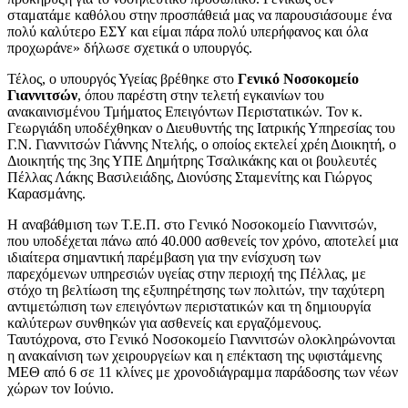
σταματάμε καθόλου στην προσπάθειά μας να παρουσιάσουμε ένα
πολύ καλύτερο ΕΣΥ και είμαι πάρα πολύ υπερήφανος και όλα
προχωράνε» δήλωσε σχετικά ο υπουργός.
Τέλος, ο υπουργός Υγείας βρέθηκε στο
Γενικό Νοσοκομείο
Γιαννιτσών
, όπου παρέστη στην τελετή εγκαινίων του
ανακαινισμένου Τμήματος Επειγόντων Περιστατικών. Τον κ.
Γεωργιάδη υποδέχθηκαν ο Διευθυντής της Ιατρικής Υπηρεσίας του
Γ.Ν. Γιαννιτσών Γιάννης Ντελής, ο οποίος εκτελεί χρέη Διοικητή, ο
Διοικητής της 3ης ΥΠΕ Δημήτρης Τσαλικάκης και οι βουλευτές
Πέλλας Λάκης Βασιλειάδης, Διονύσης Σταμενίτης και Γιώργος
Καρασμάνης.
Η αναβάθμιση των Τ.Ε.Π. στο Γενικό Νοσοκομείο Γιαννιτσών,
που υποδέχεται πάνω από 40.000 ασθενείς τον χρόνο, αποτελεί μια
ιδιαίτερα σημαντική παρέμβαση για την ενίσχυση των
παρεχόμενων υπηρεσιών υγείας στην περιοχή της Πέλλας, με
στόχο τη βελτίωση της εξυπηρέτησης των πολιτών, την ταχύτερη
αντιμετώπιση των επειγόντων περιστατικών και τη δημιουργία
καλύτερων συνθηκών για ασθενείς και εργαζόμενους.
Ταυτόχρονα, στο Γενικό Νοσοκομείο Γιαννιτσών ολοκληρώνονται
η ανακαίνιση των χειρουργείων και η επέκταση της υφιστάμενης
ΜΕΘ από 6 σε 11 κλίνες με χρονοδιάγραμμα παράδοσης των νέων
χώρων τον Ιούνιο.