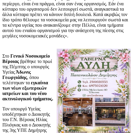
περίεργο, είναι ένα πράγμα, είναι σαν ένας οργανισμός. Εάν ένα
κύτταρο του οργανισμού δεν λειτουργεί σωστά, αναγκαστικά τα
άλλα κύτταρα πρέπει να κάνουν διπλή δουλειά. Κατά ακριβώς τον
ίδιο τρόπο θέλουμε τα νοσοκομεία μας να λειτουργούν σωστά και
τα κέντρα υγείας που ανακαινίζουμε στην Πέλλα, είναι τμήματα
αυτού του ενιαίου οργανισμού για την ανάσχεση της πίεσης στις
μεγάλες νοσοκομειακές μονάδες».
Στο
Γενικό Νοσοκομείο
Βέροιας
βρέθηκε το πρωί
της Πέμπτης ο υπουργός
Υγείας
Άδωνις
Γεωργιάδης
, όπου
τελέστηκαν τα
εγκαίνια
των νέων εξωτερικών
ιατρείων και του νέου
ακτινολογικού τμήματος.
Τον υπουργό Υγείας
υποδέχτηκαν ο Διοικητής
του Γ.Ν. Βέροιας Ηλίας
Πλιόγκας και ο Διοικητής
της 3ης ΥΠΕ Δημήτρης