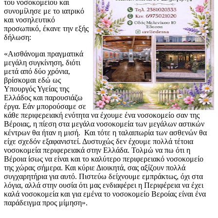
του νοσοκομείου και
συνομίλησε με το ιατρικό
και νοσηλευτικό
προσωπικό, έκανε την εξής
δήλωση:
«Αισθάνομαι πραγματικά
μεγάλη συγκίνηση, διότι
μετά από δύο χρόνια,
βρίσκομαι εδώ ως
Υπουργός Υγείας της
Ελλάδος και παρουσιάζω
έργα. Εάν μπορούσαμε σε
κάθε περιφερειακή ενότητα να έχουμε ένα νοσοκομείο σαν της
Βέροιας, η πίεση στα μεγάλα νοσοκομεία των μεγάλων αστικών
κέντρων θα ήταν η μισή. Και τότε η ταλαιπωρία των ασθενών θα
είχε σχεδόν εξαφανιστεί. Δυστυχώς δεν έχουμε πολλά τέτοια
νοσοκομεία περιφερειακά στην Ελλάδα. Τολμώ να πω ότι η
Βέροια ίσως να είναι και το καλύτερο περιφερειακό νοσοκομείο
της χώρας σήμερα. Και κύριε Διοικητά, σας αξίζουν πολλά
συγχαρητήρια για αυτό. Πιστεύω δείχνουμε εμπράκτως, όχι στα
λόγια, αλλά στην ουσία ότι μας ενδιαφέρει η Περιφέρεια να έχει
καλά νοσοκομεία και για εμένα το νοσοκομείο Βεροίας είναι ένα
παράδειγμα προς μίμηση».