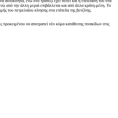
 αυτοκίνητα, ενώ στο τραπέζι έχει πέσει και η επέκτασή του στα
ενώ από την άλλη μεριά επιβάλλεται και από άλλα κράτη-μέλη. Το
μής του πετρελαίου κίνησης στα επίπεδα της βενζίνης.
ες προκειμένου να αποτραπεί νέο κύμα κατάθεσης πινακίδων στις