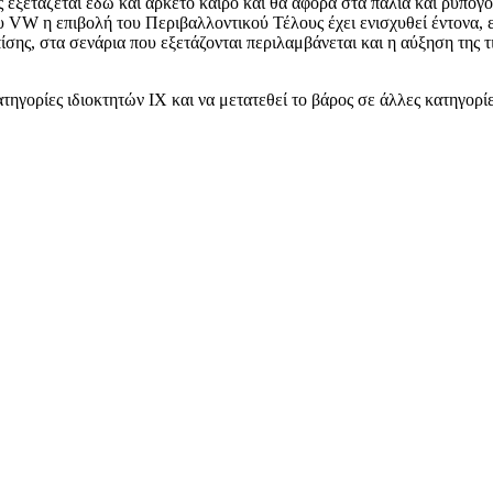
ξετάζεται εδώ και αρκετό καιρό και θα αφορά στα παλιά και ρυπογόνα
υ VW η επιβολή του Περιβαλλοντικού Τέλους έχει ενισχυθεί έντονα, 
σης, στα σενάρια που εξετάζονται περιλαμβάνεται και η αύξηση της τι
ηγορίες ιδιοκτητών ΙΧ και να μετατεθεί το βάρος σε άλλες κατηγορί