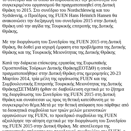
συγκεκριμένου οργανισμού θα πραγματοποιηθεί στη Δυτική
Θράκη το 2015. Στο συνέδριο του Nordschleswig και του
Sydslesvig, ο Προέδρος της FUEN Hans Heinrich Hansen θα
ανακοινώσει την διεξαγωγή του συνεδρίου 2015 στην Δυτική
Θράκη υπό την αιγίδα της Τουρκικής επιτροπής της Δυτικής
Θράκης.
Με την διοργάνωση τoυ Συνεδρίου της FUEΝ 2015 στη Δυτική
Θράκη, θα δοθεί μια ισχυρή έμφαση στα προβλήματα της Δυτικής
Θράκης και της Τουρκικής Μειονότητας της Δυτικής Θράκης
Κατά την διάρκεια επίσκεψης εργασίας της Ευρωπαϊκής
Ομοσπονδίας Τούρκων Δυτικής Θράκης(ΕΟΤΔΘ) η οποία
πραγματοποιήθηκε στην Δυτική Θράκη στις ημερομηνίες 20-23
Μαρτίου 2014, τρία μέλη της οργάνωσης FUEN και της
Συμβουλευτικής Επιτροπής Τουρκικής Μειονότητας της Δυτικής
Θράκης(ΣΕΤΜΔΘ) ήρθαν σε διαβούλευση σχετικά με το ζήτημα
της διοργάνωσης του Συνεδρίου της FUEN 2015 στη Δυτική
Θράκη και συναίνεσαν ως προς τη θετική κατεύθυνση με το
συγκεκριμένο θέμα.Μετά με την θετική απόφαση που πάρθηκε από
τα διοικητικά συμβούλια των τριών μελών μειονοτικών
οργανώσεων της FUEN, το προεδρικό συμβούλιο της FUEN
αξιολόγησε την αίτηση σχετικά με την διοργάνωση του Συνεδρίου
της FUEN 2015 στην Δυτική Θράκη. Mε αποτέλεσμα της