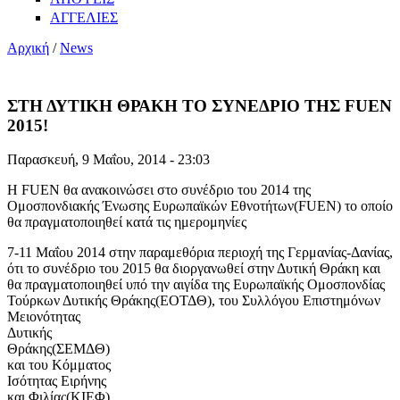
ΑΓΓΕΛΙΕΣ
Αρχική
/
News
ΣΤΗ ΔΥΤΙΚΗ ΘΡΑΚΗ ΤΟ ΣΥΝΕΔΡΙΟ ΤΗΣ FUEN
2015!
Παρασκευή, 9 Μαΐου, 2014 - 23:03
Η FUEN θα ανακοινώσει στο συνέδριο του 2014 της
Ομοσπονδιακής Ένωσης Ευρωπαϊκών Εθνοτήτων(FUEN) το οποίο
θα πραγματοποιηθεί κατά τις ημερομηνίες
7-11 Μαΐου 2014 στην παραμεθόρια περιοχή της Γερμανίας-Δανίας,
ότι το συνέδριο του 2015 θα διοργανωθεί στην Δυτική Θράκη και
θα πραγματοποιηθεί υπό την αιγίδα της Ευρωπαϊκής Ομοσπονδίας
Τούρκων Δυτικής Θράκης(ΕΟΤΔΘ),
του Συλλόγου Επιστημόνων
Μειονότητας
Δυτικής
Θράκης(ΣΕΜΔΘ)
και του Κόμματος
Ισότητας Ειρήνης
και Φιλίας(ΚΙΕΦ)