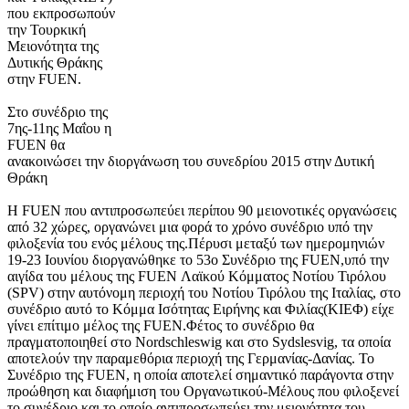
που εκπροσωπούν
την Τουρκική
Μειονότητα της
Δυτικής Θράκης
στην FUEN.
Στο συνέδριο της
7ης-11ης Μαΐου η
FUEN θα
ανακοινώσει την διοργάνωση του συνεδρίου 2015 στην Δυτική
Θράκη
H FUEN που αντιπροσωπεύει περίπου 90 μειονοτικές οργανώσεις
από 32 χώρες, οργανώνει μια φορά το χρόνο συνέδριο υπό την
φιλοξενία του ενός μέλους της.Πέρυσι μεταξύ των ημερομηνιών
19-23 Ιουνίου διοργανώθηκε το 53ο Συνέδριο της FUEN,υπό την
αιγίδα του μέλους της FUEN Λαϊκού Κόμματος Νοτίου Τιρόλου
(SPV) στην αυτόνομη περιοχή του Νοτίου Τιρόλου της Ιταλίας, στο
συνέδριο αυτό το Κόμμα Ισότητας Ειρήνης και Φιλίας(ΚΙΕΦ) είχε
γίνει επίτιμο μέλος της FUEN.Φέτος το συνέδριο θα
πραγματοποιηθεί στο Nordschleswig και στο Sydslesvig, τα οποία
αποτελούν την παραμεθόρια περιοχή της Γερμανίας-Δανίας. Το
Συνέδριο της FUEN, η οποία αποτελεί σημαντικό παράγοντα στην
προώθηση και διαφήμιση του Οργανωτικού-Μέλους που φιλοξενεί
το συνέδριο και το οποίο αντιπροσωπεύει την μειονότητα του