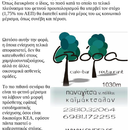
Όπως διευκρίνσε ο ίδιος, το ποσό κατά το οποίο το τελικό
πλεόνασμα του φετινού προυπολογισμού θα υπερβεί τον στόχο
(1,75% του ΑΕΠ) θα διατεθεί κατά ένα μέρος του ως κοινωνικό
μέρισμα, όπως συνέβη και πέρυσι.
Ωστόσο αυτήν την φορά,
η όποια ενίσχυση τελικά
αποφασιστεί, δεν θα
κατευθυνθεί στους
χαμηλοσυνταξιούχους,
αλλά σε άλλες
οικονομικά ασθενείς
ομάδες.
Tο πιο πιθανό σενάριο θα
είναι το φετινό μέρισμα
να λάβουν υπό μορφή
πρόσθετης εφάπαξ
εισοδημαιτικής
ενίσχυσης όσοι είναι
δικαιούχοι ΚΕΑ, εφόσον
πάντα πιαστεί ο
κυβερνητικός στόχος.