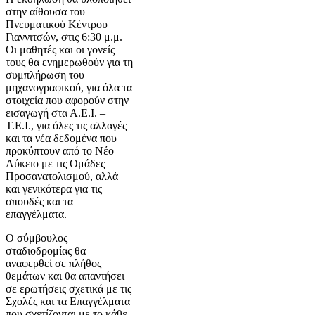
στην αίθουσα του
Πνευματικού Κέντρου
Γιαννιτσών, στις 6:30 μ.μ.
Οι μαθητές και οι γονείς
τους θα ενημερωθούν για τη
συμπλήρωση του
μηχανογραφικού, για όλα τα
στοιχεία που αφορούν στην
εισαγωγή στα Α.Ε.Ι. –
Τ.Ε.Ι., για όλες τις αλλαγές
και τα νέα δεδομένα που
προκύπτουν από το Νέο
Λύκειο με τις Ομάδες
Προσανατολισμού, αλλά
και γενικότερα για τις
σπουδές και τα
επαγγέλματα.
Ο σύμβουλος
σταδιοδρομίας θα
αναφερθεί σε πλήθος
θεμάτων και θα απαντήσει
σε ερωτήσεις σχετικά με τις
Σχολές και τα Επαγγέλματα
που σχετίζονται με το κάθε