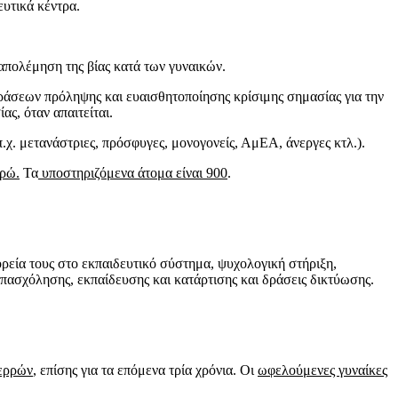
ευτικά κέντρα.
πολέμηση της βίας κατά των γυναικών.
ράσεων πρόληψης και ευαισθητοποίησης κρίσιμης σημασίας για την
ς, όταν απαιτείται.
π.χ. μετανάστριες, πρόσφυγες, μονογονείς, ΑμΕΑ, άνεργες κτλ.).
υρώ.
Τα
υποστηριζόμενα άτομα είναι 900
.
ορεία τους στο εκπαιδευτικό σύστημα, ψυχολογική στήριξη,
πασχόλησης, εκπαίδευσης και κατάρτισης και δράσεις δικτύωσης.
Σερρών
, επίσης για τα επόμενα τρία χρόνια. Οι
ωφελούμενες γυναίκες