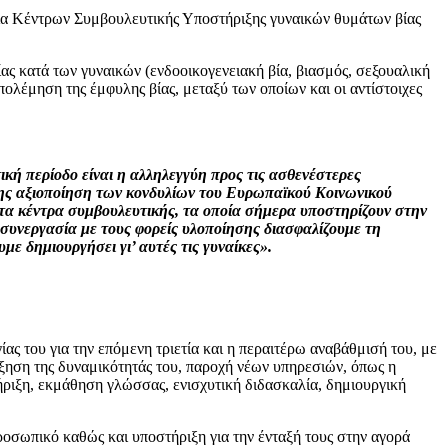
ργία Κέντρων Συμβουλευτικής Υποστήριξης γυναικών θυμάτων βίας
ς κατά των γυναικών (ενδοοικογενειακή βία, βιασμός, σεξουαλική
πολέμηση της έμφυλης βίας, μεταξύ των οποίων και οι αντίστοιχες
ή περίοδο είναι η αλληλεγγύη προς τις ασθενέστερες
ήρης αξιοποίηση των κονδυλίων του Ευρωπαϊκού Κοινωνικού
 τα κέντρα συμβουλευτικής, τα οποία σήμερα υποστηρίζουν στην
 συνεργασία με τους φορείς υλοποίησης διασφαλίζουμε τη
ε δημιουργήσει γι’ αυτές τις γυναίκες».
ς του για την επόμενη τριετία και η περαιτέρω αναβάθμισή του, με
ξηση της δυναμικότητάς του, παροχή νέων υπηρεσιών, όπως η
ριξη, εκμάθηση γλώσσας, ενισχυτική διδασκαλία, δημιουργική
προσωπικό καθώς και υποστήριξη για την ένταξή τους στην αγορά