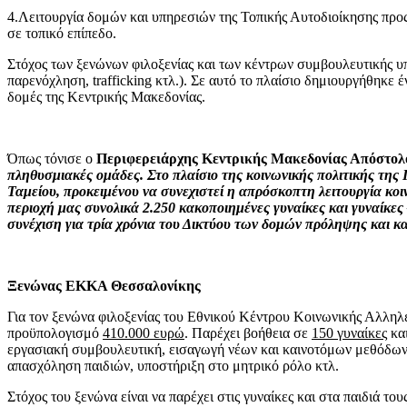
4.Λειτουργία δομών και υπηρεσιών της Τοπικής Αυτοδιοίκησης προ
σε τοπικό επίπεδο.
Στόχος των ξενώνων φιλοξενίας και των κέντρων συμβουλευτικής υπ
παρενόχληση, trafficking κτλ.). Σε αυτό το πλαίσιο δημιουργήθηκε
δομές της Κεντρικής Μακεδονίας.
Όπως τόνισε ο
Περιφερειάρχης Κεντρικής Μακεδονίας Απόστολ
πληθυσμιακές ομάδες. Στο πλαίσιο της κοινωνικής πολιτικής τη
Ταμείου, προκειμένου να συνεχιστεί η απρόσκοπτη λειτουργία κο
περιοχή μας συνολικά 2.250 κακοποιημένες γυναίκες και γυναίκες
συνέχιση για τρία χρόνια του Δικτύου των δομών πρόληψης και κα
Ξενώνας ΕΚΚΑ Θεσσαλονίκης
Για τον ξενώνα φιλοξενίας του Εθνικού Κέντρου Κοινωνικής Αλληλεγ
προϋπολογισμό
410.000 ευρώ
. Παρέχει βοήθεια σε
150 γυναίκες
και
εργασιακή συμβουλευτική, εισαγωγή νέων και καινοτόμων μεθόδων,
απασχόληση παιδιών, υποστήριξη στο μητρικό ρόλο κτλ.
Στόχος του ξενώνα είναι να παρέχει στις γυναίκες και στα παιδιά τ