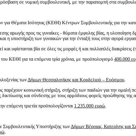
την πρόσβαση σε νομική συμβουλευτική, με την παραπομπή στα συμβουλ
 για Θέματα Ισότητας (ΚΕΘΙ) Κέντρων Συμβουλευτικής για την κατα
ης αρωγής προς τις γυναίκες - θύματα έμφυλης βίας, η υλοποίηση δ
ι η υποστήριξη των γυναικών για την ένταξή τους στην αγορά εργασία
 και υφίστανται βία σε όλες τις μορφές ή και πολλαπλές διακρίσεις (
ν του ΚΕΘΙ για τα επόμενα τρία χρόνια, με προϋπολογισμό
400.000 ε
ιλοξενίας των
Δήμων Θεσσαλονίκης και Κορδελιού – Ευόσμου
.
υς παρέχουν κοινωνική στήριξη, στήριξη των παιδιών για την ομαλή π
 δικτύωσης και σύνδεσης με τους αρμόδιους φορείς προώθησης της α
 την επόμενη τριετία προϋπολογίζονται
1.235.000 ευρώ
.
ων Συμβουλευτικής Υποστήριξης των
Δήμων Βέροιας, Κατερίνης και 
ρώ
.