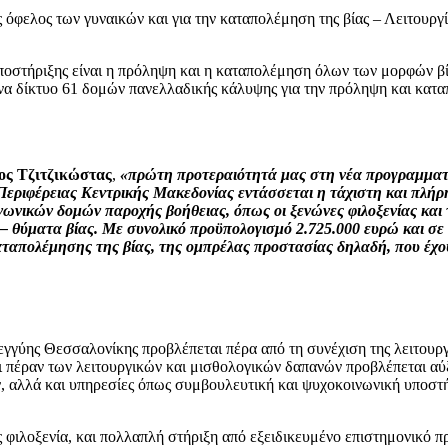
ς όφελος των γυναικών και για την καταπολέμηση της βίας – Λειτου
οστήριξης είναι η πρόληψη και η καταπολέμηση όλων των μορφών βία
 ένα δίκτυο 61 δομών πανελλαδικής κάλυψης για την πρόληψη και κατα
ος Τζιτζικώστας
,
«πρώτη προτεραιότητά μας στη νέα προγραμματικ
ς Περιφέρειας Κεντρικής Μακεδονίας εντάσσεται η τάχιστη και πλ
ινωνικών δομών παροχής βοήθειας, όπως οι ξενώνες φιλοξενίας και
 – θύματα βίας. Με συνολικό προϋπολογισμό 2.725.000 ευρώ και σε
ταπολέμησης της βίας, της ομπρέλας προστασίας δηλαδή, που έχουμ
γύης Θεσσαλονίκης προβλέπεται πέρα από τη συνέχιση της λειτουργία
 πέραν των λειτουργικών και μισθολογικών δαπανών προβλέπεται αύ
 αλλά και υπηρεσίες όπως συμβουλευτική και ψυχοκοινωνική υποστή
ους φιλοξενία, και πολλαπλή στήριξη από εξειδικευμένο επιστημονικό 