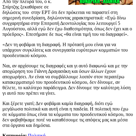
Από την πλευρά του, ο κ.
Σπίρτζης ξεκαθάρισε σε
δηλώσεις του στην ΕΡΤ ότι δεν πρόκειται να παραστεί στη
σημερινή συνεδρίαση, δηλώνοντας χαρακτηριστικά: «Εγώ δίνω
συγχαρητήρια στην Επιτροπή Δεοντολογίας που λειτουργεί 5
Αυγούστου, αλλά εγώ δεν έχω διαθεσιμότητα, όπως δεν έχει και ο
πρόεδρος». Επεσήμανε δε πως «θα είναι τιμή του να διαγραφεί».
«Δεν τη φοβάμαι τη διαγραφή. Η πρότασή μου είναι για να
υπάρχουν συγκλίσεις και συνεργασία ευρύτερων κομματιών του
προοδευτικού κόσμου.
Ναι, αν αρχίσουμε τις διαγραφές και γι αυτό διαφωνώ και με την
αποχώρηση του Γιάννη Δραγασάκη και όσων άλλων έχουν
αποχωρήσει. Αν είναι να συμβάλλουμε λοιπόν στον περαιτέρω
κατακερματισμό του προοδευτικού κόσμου, δεν δίνουμε, αν
θέλετε, το καλύτερο παράδειγμα. Δεν δίνουμε την καλύτερη λύση
γι αυτό που πρέπει να γίνει.
Και ξέρετε γιατί; Δεν φοβάμαι καμία διαγραφή, διότι εγώ
μεγάλωσα πολιτικά και αυτή είναι η παιδεία. Η πολιτική που έχω
σε κόμματα όπως είναι τα κόμματα του προοδευτικού κόσμου, που
δεν φοβηθήκαμε ποτέ να καταθέσουμε τις απόψεις μας και μέσα
στα όργανα και δημόσια.
Κατηγορία:
Πολιτική