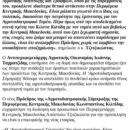
Αγροτικής Ανάπτυξης και Τροφίμων, όπου με τις παρεμβάσεις
του, προκάλεσε ιδιαίτερα θετικό αντίκτυπο στην Περιφέρεια
Κεντρικής Μακεδονίας. Είναι μάλιστα γνωστό ότι ο ίδιος ως
πολιτικός, δικαιούται την πατρότητα της έμπνευσης για τον
Αγροτοδιατροφικό Τομέα. Πέρα όμως από την αποδεδειγμένα
στενή σχέση του Κώστα Κιλτίδη με τον τομέα αυτό και βεβαίως
την Κεντρική Μακεδονία, αυτό που έχει ξεχωριστή σημασία,
στις εποχές που ζούμε και μπορεί να αποτελέσει παράδειγμα για
άλλους, είναι ότι αναλαμβάνει Πρόεδρος χωρίς να λαμβάνει την
οποιαδήποτε αποζημίωση»
, σημείωσε ο κ.
Τζιτζικώστας
.
Ο
Αντιπεριφερειάρχης Αγροτικής Οικονομίας Ιωάννης
Ταχματζίδης
επισήμανε ότι
«η δομή που δημιουργείται σήμερα έχει
ως στόχο την ανάδειξη των άριστων ποιοτικών χαρακτηριστικών
των προϊόντων της Κεντρικής Μακεδονίας. Η ‘Αγροτοδιατροφική
Σύμπραξη’ θέλουμε να αποτελέσει το συνδετικό κρίκο ανάμεσα στους
συντελεστές της αγροτοδιατροφικής αλυσίδας και να συνδέσει τον
πρωτογενή τομέα με τον τουρισμό»
.
Ο νέος
Πρόεδρος της «Αγροτοδιατροφικής Σύμπραξης της
Περιφέρειας Κεντρικής Μακεδονίας Κωνσταντίνος Κιλτίδης
ευχαρίστησε τη διοίκηση και προσωπικά τον Περιφερειάρχη
Κεντρικής Μακεδονίας Απόστολο Τζιτζικώστα για την πρόσκληση
να είναι ο επικεφαλής της νέας εταιρίας.
«Η ‘Αγροτοδιατροφική Σύμπραξη’ δεν είναι ευχολόγιο. Είναι