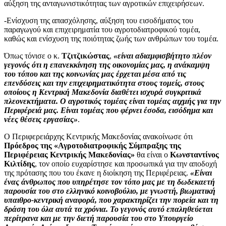
αύξηση της ανταγωνιστικότητας των αγροτικών επιχειρήσεων.
-Ενίσχυση της απασχόλησης, αύξηση του εισοδήματος του
παραγωγού και επιχειρηματία του αγροτοδιατροφικού τομέα,
καθώς και ενίσχυση της ποιότητας ζωής των ανθρώπων του τομέα.
Όπως τόνισε ο κ.
Τζιτζικώστας
,
«ε
ίναι αδιαμφισβήτητο πλέον
γεγονός ότι η επανεκκίνηση της οικονομίας μας, η ανάκαμψη
του τόπου και της κοινωνίας μας έρχεται μέσα από τις
επενδύσεις και την επιχειρηματικότητα στους τομείς, στους
οποίους η Κεντρική Μακεδονία διαθέτει ισχυρά συγκριτικά
πλεονεκτήματα. Ο αγροτικός τομέας είναι τομέας αιχμής για την
Περιφέρειά μας. Είναι τομέας που φέρνει έσοδα, εισόδημα και
νέες θέσεις εργασίας»
.
Ο Περιφερειάρχης Κεντρικής Μακεδονίας ανακοίνωσε ότι
Πρόεδρος της «Αγροτοδιατροφικής Σύμπραξης της
Περιφέρειας Κεντρικής Μακεδονίας»
θα είναι ο
Κωνσταντίνος
Κιλτίδης
, τον οποίο ευχαρίστησε και προσωπικά για την αποδοχή
της πρότασης που του έκανε η διοίκηση της Περιφέρειας.
«Είναι
ένας άνθρωπος που υπηρέτησε τον τόπο μας με τη δωδεκαετή
παρουσία του στο ελληνικό κοινοβούλιο, με γνωστή, βιωματική
υπαιθρο-κεντρική αναφορά, που χαρακτηρίζει την πορεία και τη
δράση του όλα αυτά τα χρόνια. Το γεγονός αυτό επαληθεύεται
περίτρανα και με την διετή παρουσία του στο Υπουργείο