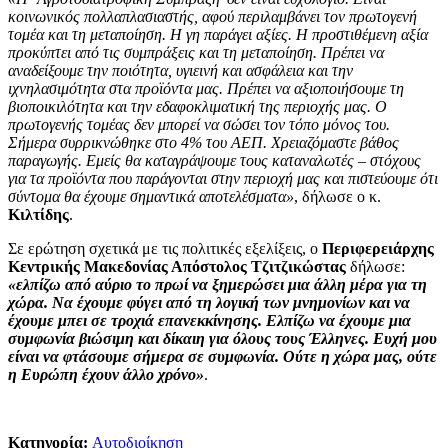
κοινωνικός πολλαπλασιαστής, αφού περιλαμβάνει τον πρωτογενή
τομέα και τη μεταποίηση. Η γη παράγει αξίες. Η προστιθέμενη αξία
προκύπτει από τις συμπράξεις και τη μεταποίηση. Πρέπει να
αναδείξουμε την ποιότητα, υγιεινή και ασφάλεια και την
ιχνηλασιμότητα στα προϊόντα μας. Πρέπει να αξιοποιήσουμε τη
βιοποικιλότητα και την εδαφοκλιματική της περιοχής μας. Ο
πρωτογενής τομέας δεν μπορεί να σώσει τον τόπο μόνος του.
Σήμερα συρρικνώθηκε στο 4% του ΑΕΠ. Χρειαζόμαστε βάθος
παραγωγής. Εμείς θα καταγράψουμε τους καταναλωτές – στόχους
για τα προϊόντα που παράγονται στην περιοχή μας και πιστεύουμε ότι
σύντομα θα έχουμε σημαντικά αποτελέσματα»
, δήλωσε ο κ.
Κιλτίδης
.
Σε ερώτηση σχετικά με τις πολιτικές εξελίξεις, ο
Περιφερειάρχης
Κεντρικής Μακεδονίας Απόστολος Τζιτζικώστας
δήλωσε:
«ελπίζω από αύριο το πρωί να ξημερώσει μια άλλη μέρα για τη
χώρα. Να έχουμε φύγει από τη λογική των μνημονίων και να
έχουμε μπει σε τροχιά επανεκκίνησης. Ελπίζω να έχουμε μια
συμφωνία βιώσιμη και δίκαιη για όλους τους Έλληνες. Ευχή μου
είναι να φτάσουμε σήμερα σε συμφωνία. Ούτε η χώρα μας, ούτε
η Ευρώπη έχουν άλλο χρόνο»
.
Κατηγορία:
Αυτοδιοίκηση