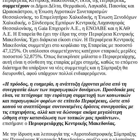
Περιφέρειας Κεντρικής Μακεδονίας», εκτός της Περιφέρειας,
συμμετέχουν
οι Δήμοι Δέλτα, Θερμαϊκού, Λαγκαδά, Παιονίας και
Ωραιοκάστρου, η Ένωση Αγροτικών Συνεταιρισμών
Θεσσαλονίκης, το Επιμελητήριο Χαλκιδικής, η Ένωση Ξενοδόχων
Χαλκιδικής, ο Σύνδεσμος Εμπόρων Κεντρικής Λαχαναγοράς
Θεσσαλονίκης, η Gaia Επιχειρείν Α.Ε., η ΕΝΟΑΒΕ και η ΚΑΘ
Α.Ε. Η Εταιρεία θα έχει την έδρα της στην Περιφέρεια Κεντρικής
Μακεδονίας. Έχει διάρκεια είκοσι ετών. Η Περιφέρεια Κεντρικής
Μακεδονίας συμμετέχει στο κεφάλαιο της Εταιρείας με ποσοστό
47,125%. Οι υπόλοιποι συμμετέχοντες κατέχουν εταιρικές μερίδες
ποσοστού 52,875%. Όπως διευκρίνισε μάλιστα ο Περιφερειάρχης,
αυτή είναι η σύνθεση της εταιρίας μέχρι στιγμής, καθώς το επόμενο
διάστημα θα υπάρξουν να νέες συμμετοχές και η Σύμπραξη θα
διευρυνθεί, αφού υπάρχουν πολλοί ενδιαφερόμενοι.
«Η πρόοδος, η ευημερία, η ανάπτυξη έρχονται μέσα από τη
συνεργασία όλων των παραγωγικών δυνάμεων. Προσδοκία μας
είναι, να πετύχουμε την ευρύτερη συμμετοχή των κοινωνικών
και παραγωγικών φορέων σε επίπεδο Περιφέρειας, ώστε από
κοινού να αναπτύξουμε συντονισμένες δράσεις συνεργασίας με
τις επιχειρήσεις, αλλά και να δώσουμε ακόμα μεγαλύτερη
ώθηση στην κατανάλωση των τοπικών μας προϊόντων»
,
επισήμανε ο
Περιφερειάρχης Κεντρικής Μακεδονίας
.
Με την ίδρυση και λειτουργία της «Αγροτοδιατροφικής Σύμπραξης
της Περιφέρειας Κεντρικής Μακεδονίας» αρχίζει και η υλοποίηση