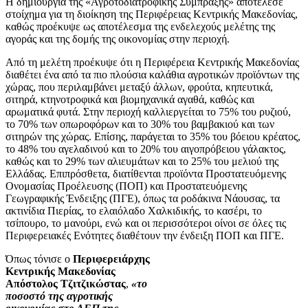
Η δημιουργία της «Αγροτοδιατροφικής Σύμπραξης» αποτέλεσε
στοίχημα για τη διοίκηση της Περιφέρειας Κεντρικής Μακεδονίας,
καθώς προέκυψε ως αποτέλεσμα της ενδελεχούς μελέτης της
αγοράς και της δομής της οικονομίας στην περιοχή.
Από τη μελέτη προέκυψε ότι η Περιφέρεια Κεντρικής Μακεδονίας
διαθέτει ένα από τα πιο πλούσια καλάθια αγροτικών προϊόντων της
χώρας, που περιλαμβάνει μεταξύ άλλων, φρούτα, κηπευτικά,
σιτηρά, κτηνοτροφικά και βιομηχανικά αγαθά, καθώς και
αρωματικά φυτά. Στην περιοχή καλλιεργείται το 75% του ρυζιού,
το 70% των οπωροφόρων και το 30% του βαμβακιού και των
σιτηρών της χώρας. Επίσης, παράγεται το 35% του βόειου κρέατος,
το 48% του αγελαδινού και το 20% του αιγοπρόβειου γάλακτος,
καθώς και το 29% των αλιευμάτων και το 25% του μελιού της
Ελλάδας. Επιπρόσθετα, διατίθενται προϊόντα Προστατευόμενης
Ονομασίας Προέλευσης (ΠΟΠ) και Προστατευόμενης
Γεωγραφικής Ένδειξης (ΠΓΕ), όπως τα ροδάκινα Νάουσας, τα
ακτινίδια Πιερίας, το ελαιόλαδο Χαλκιδικής, το κασέρι, το
τσίπουρο, το μανούρι, ενώ και οι περισσότεροι οίνοι σε όλες τις
Περιφερειακές Ενότητες διαθέτουν την ένδειξη ΠΟΠ και ΠΓΕ.
Όπως τόνισε ο
Περιφερειάρχης
Κεντρικής Μακεδονίας
Απόστολος Τζιτζικώστας
,
«το
ποσοστό της αγροτικής