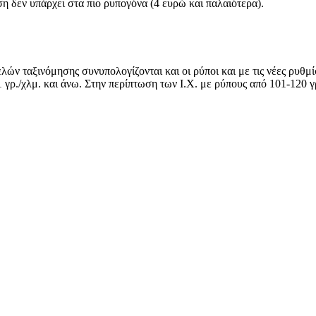
η δεν υπάρχει στα πιο ρυπογόνα (4 ευρώ και παλαιότερα).
ελών ταξινόμησης συνυπολογίζονται και οι ρύποι και με τις νέες ρυ
 γρ./χλμ. και άνω. Στην περίπτωση των Ι.Χ. με ρύπους από 101-120 