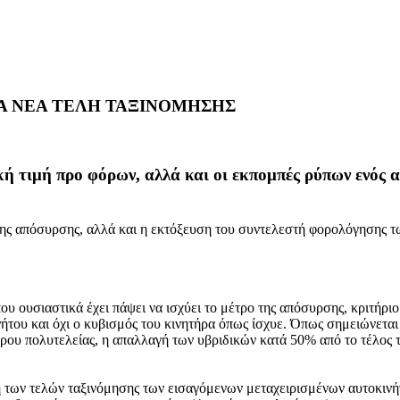
ΤΑ ΝΕΑ ΤΕΛΗ ΤΑΞΙΝΟΜΗΣΗΣ
ική τιμή προ φόρων, αλλά και οι εκπομπές ρύπων ενός 
υ της απόσυρσης, αλλά και η εκτόξευση του συντελεστή φορολόγηση
 που ουσιαστικά έχει πάψει να ισχύει το μέτρο της απόσυρσης, κριτήρι
ινήτου και όχι ο κυβισμός του κινητήρα όπως ίσχυε. Όπως σημειώνετα
όρου πολυτελείας, η απαλλαγή των υβριδικών κατά 50% από το τέλος
η των τελών ταξινόμησης των εισαγόμενων μεταχειρισμένων αυτοκιν