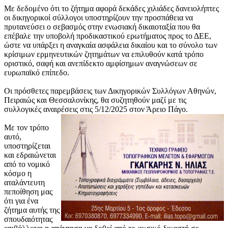
Με δεδομένο ότι το ζήτημα αφορά δεκάδες χιλιάδες δανειολήπτες
οι δικηγορικοί σύλλογοι υποστηρίζουν την προσπάθεια να
πρυτανεύσει ο σεβασμός στην ενωσιακή δικαιοταξία που θα
επέβαλε την υποβολή προδικαστικού ερωτήματος προς το ΔΕΕ,
ώστε να υπάρξει η αναγκαία ασφάλεια δικαίου και το σύνολο των
κρίσιμων ερμηνευτικών ζητημάτων να επιλυθούν κατά τρόπο
οριστικό, σαφή και ανεπίδεκτο αμφίσημων αναγνώσεων σε
ευρωπαϊκό επίπεδο.
Οι πρόσθετες παρεμβάσεις των Δικηγορικών Συλλόγων Αθηνών,
Πειραιώς και Θεσσαλονίκης, θα συζητηθούν μαζί με τις
συλλογικές αναιρέσεις στις 5/12/2025 στον Άρειο Πάγο.
Με τον τρόπο
αυτό,
υποστηρίζεται
και εδραιώνεται
από το νομικό
κόσμο η
αταλάντευτη
πεποίθηση μας
ότι για ένα
ζήτημα αυτής της
σπουδαιότητας