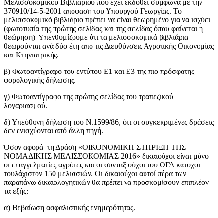
Μελισσοκομικού Βιβλιαρίου που έχει εκδοθεί σύμφωνα με την
370910/14-5-2001 απόφαση του Υπουργού Γεωργίας. Το
μελισσοκομικό βιβλιάριο πρέπει να είναι θεωρημένο για να ισχύει
(φωτοτυπία της πρώτης σελίδας και της σελίδας όπου φαίνεται η
θεώρηση). Υπενθυμίζουμε ότι τα μελισσοκομικά βιβλιάρια
θεωρούνται ανά δύο έτη από τις Διευθύνσεις Αγροτικής Οικονομίας
και Κτηνιατρικής.
β) Φωτοαντίγραφο του εντύπου Ε1 και Ε3 της πιο πρόσφατης
φορολογικής δήλωσης.
γ) Φωτοαντίγραφο της πρώτης σελίδας του τραπεζικού
λογαριασμού.
δ) Υπεύθυνη δήλωση του Ν.1599/86, ότι οι συγκεκριμένες δράσεις
δεν ενισχύονται από άλλη πηγή.
Όσον αφορά τη Δράση «ΟΙΚΟΝΟΜΙΚΗ ΣΤΗΡΙΞΗ ΤΗΣ
ΝΟΜΑΔΙΚΗΣ ΜΕΛΙΣΣΟΚΟΜΙΑΣ 2016» δικαιούχοι είναι μόνο
οι επαγγελματίες αγρότες και οι συνταξιούχοι του ΟΓΑ κάτοχοι
τουλάχιστον 150 μελισσιών. Οι δικαιούχοι αυτοί πέρα των
παραπάνω δικαιολογητικών θα πρέπει να προσκομίσουν επιπλέον
τα εξής:
α) Βεβαίωση ασφαλιστικής ενημερότητας.