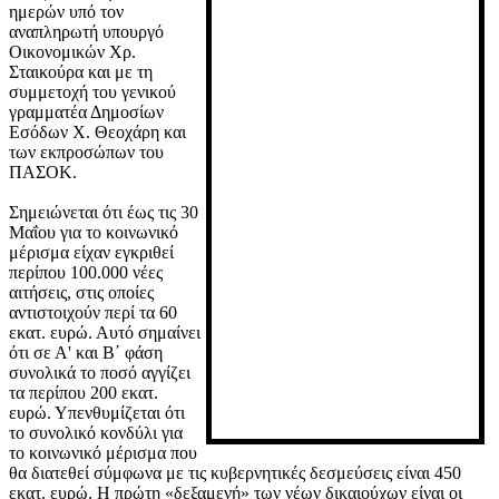
ημερών υπό τον
αναπληρωτή υπουργό
Οικονομικών Χρ.
Σταικούρα και με τη
συμμετοχή του γενικού
γραμματέα Δημοσίων
Εσόδων Χ. Θεοχάρη και
των εκπροσώπων του
ΠΑΣΟΚ.
Σημειώνεται ότι έως τις 30
Μαΐου για το κοινωνικό
μέρισμα είχαν εγκριθεί
περίπου 100.000 νέες
αιτήσεις, στις οποίες
αντιστοιχούν περί τα 60
εκατ. ευρώ. Αυτό σημαίνει
ότι σε Α' και Β΄ φάση
συνολικά το ποσό αγγίζει
τα περίπου 200 εκατ.
ευρώ. Υπενθυμίζεται ότι
το συνολικό κονδύλι για
το κοινωνικό μέρισμα που
θα διατεθεί σύμφωνα με τις κυβερνητικές δεσμεύσεις είναι 450
εκατ. ευρώ. Η πρώτη «δεξαμενή» των νέων δικαιούχων είναι οι