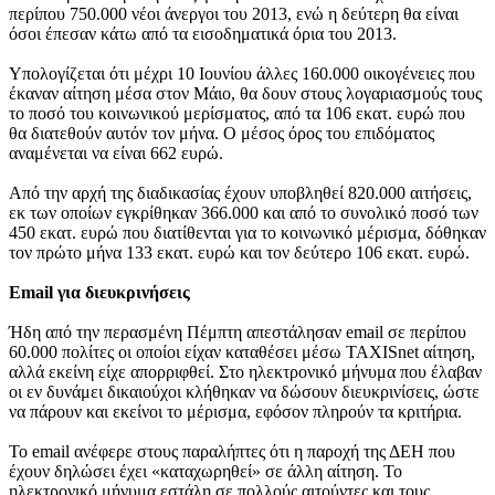
περίπου 750.000 νέοι άνεργοι του 2013, ενώ η δεύτερη θα είναι
όσοι έπεσαν κάτω από τα εισοδηματικά όρια του 2013.
Υπολογίζεται ότι μέχρι 10 Ιουνίου άλλες 160.000 οικογένειες που
έκαναν αίτηση μέσα στον Μάιο, θα δουν στους λογαριασμούς τους
το ποσό του κοινωνικού μερίσματος, από τα 106 εκατ. ευρώ που
θα διατεθούν αυτόν τον μήνα. Ο μέσος όρος του επιδόματος
αναμένεται να είναι 662 ευρώ.
Από την αρχή της διαδικασίας έχουν υποβληθεί 820.000 αιτήσεις,
εκ των οποίων εγκρίθηκαν 366.000 και από το συνολικό ποσό των
450 εκατ. ευρώ που διατίθενται για το κοινωνικό μέρισμα, δόθηκαν
τον πρώτο μήνα 133 εκατ. ευρώ και τον δεύτερο 106 εκατ. ευρώ.
Email για διευκρινήσεις
Ήδη από την περασμένη Πέμπτη απεστάλησαν email σε περίπου
60.000 πολίτες οι οποίοι είχαν καταθέσει μέσω TAXISnet αίτηση,
αλλά εκείνη είχε απορριφθεί. Στο ηλεκτρονικό μήνυμα που έλαβαν
οι εν δυνάμει δικαιούχοι κλήθηκαν να δώσουν διευκρινίσεις, ώστε
να πάρουν και εκείνοι το μέρισμα, εφόσον πληρούν τα κριτήρια.
Το email ανέφερε στους παραλήπτες ότι η παροχή της ΔΕΗ που
έχουν δηλώσει έχει «καταχωρηθεί» σε άλλη αίτηση. Το
ηλεκτρονικό μήνυμα εστάλη σε πολλούς αιτούντες και τους