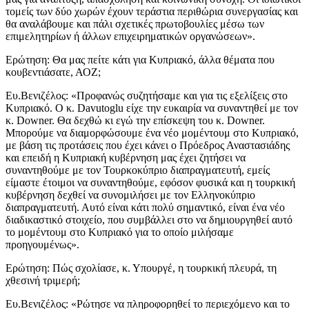
τομείς των δύο χωρών έχουν τεράστια περιθώρια συνεργασίας και
θα αναλάβουμε και πάλι σχετικές πρωτοβουλίες μέσω των
επιμελητηρίων ή άλλων επιχειρηματικών οργανώσεων».
Ερώτηση: Θα μας πείτε κάτι για Κυπριακό, άλλα θέματα που
κουβεντιάσατε, ΑΟΖ;
Ευ.Βενιζέλος: «Προφανώς συζητήσαμε και για τις εξελίξεις στο
Κυπριακό. Ο κ. Davutoglu είχε την ευκαιρία να συναντηθεί με τον
κ. Downer. Θα δεχθώ κι εγώ την επίσκεψη του κ. Downer.
Μπορούμε να διαμορφώσουμε ένα νέο μομέντουμ στο Κυπριακό,
με βάση τις προτάσεις που έχει κάνει ο Πρόεδρος Αναστασιάδης
και επειδή η Κυπριακή κυβέρνηση μας έχει ζητήσει να
συναντηθούμε με τον Τουρκοκύπριο διαπραγματευτή, εμείς
είμαστε έτοιμοι να συναντηθούμε, εφόσον φυσικά και η τουρκική
κυβέρνηση δεχθεί να συνομιλήσει με τον Ελληνοκύπριο
διαπραγματευτή. Αυτό είναι κάτι πολύ σημαντικό, είναι ένα νέο
διαδικαστικό στοιχείο, που συμβάλλει στο να δημιουργηθεί αυτό
το μομέντουμ στο Κυπριακό για το οποίο μιλήσαμε
προηγουμένως».
Ερώτηση: Πώς σχολίασε, κ. Υπουργέ, η τουρκική πλευρά, τη
χθεσινή τριμερή;
Ευ.Βενιζέλος: «Ρώτησε να πληροφορηθεί το περιεχόμενο και το