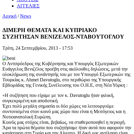
ΑΓΓΕΛΙΕΣ
Αρχική
/
News
ΔΙΜΕΡΗ ΘΕΜΑΤΑ ΚΑΙ ΚΥΠΡΙΑΚΟ
ΣΥΖΗΤΗΣΑΝ ΒΕΝΙΖΕΛΟΣ-ΝΤΑΒΟΥΤΟΓΛΟΥ
Τρίτη, 24 Σεπτεμβρίου, 2013 - 17:53
Ο Αντιπρόεδρος της Κυβέρνησης και Υπουργός Εξωτερικών
Ευάγγελος Βενιζέλος προέβη στις ακόλουθες δηλώσεις, μετά την
ολοκλήρωση της συνάντησής του με τον Υπουργό Εξωτερικών της
Τουρκίας κ. Αhmet Davutoglu, στο περιθώριο της Υπουργικής
Εβδομάδας της Γενικής Συνέλευσης του Ο.Η.Ε, στη Νέα Υόρκη :
«Η συζήτηση που είχαμε με τον κ. Davutoglu ήταν φιλική,
συγκεκριμένη και αποδοτική.
Έχει πολύ μεγάλη σημασία οι δύο χώρες να λειτουργούμε
συντονισμένα στον κοινό μας χώρο που είναι η Μεσόγειος και η
Νοτιοανατολική Ευρώπη.
Κοινός μας στόχος είναι, βεβαίως, να σταθεροποιηθεί η περιοχή.
Άρα τα πρώτα θέματα που συζητήσαμε ήταν αυτά που αφορούν την
κατάσταση στη Συρία και την Αίγυπτο. Η δική μας αντίληψη είναι