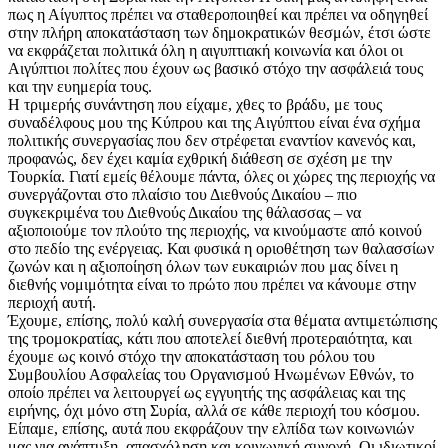
πως η Αίγυπτος πρέπει να σταθεροποιηθεί και πρέπει να οδηγηθεί
στην πλήρη αποκατάσταση των δημοκρατικών θεσμών, έτσι ώστε
να εκφράζεται πολιτικά όλη η αιγυπτιακή κοινωνία και όλοι οι
Αιγύπτιοι πολίτες που έχουν ως βασικό στόχο την ασφάλειά τους
και την ευημερία τους.
Η τριμερής συνάντηση που είχαμε, χθες το βράδυ, με τους
συναδέλφους μου της Κύπρου και της Αιγύπτου είναι ένα σχήμα
πολιτικής συνεργασίας που δεν στρέφεται εναντίον κανενός και,
προφανώς, δεν έχει καμία εχθρική διάθεση σε σχέση με την
Τουρκία. Γιατί εμείς θέλουμε πάντα, όλες οι χώρες της περιοχής να
συνεργάζονται στο πλαίσιο του Διεθνούς Δικαίου – πιο
συγκεκριμένα του Διεθνούς Δικαίου της θάλασσας – να
αξιοποιούμε τον πλούτο της περιοχής, να κινούμαστε από κοινού
στο πεδίο της ενέργειας. Και φυσικά η οριοθέτηση των θαλασσίων
ζωνών και η αξιοποίηση όλων των ευκαιριών που μας δίνει η
διεθνής νομιμότητα είναι το πρώτο που πρέπει να κάνουμε στην
περιοχή αυτή.
Έχουμε, επίσης, πολύ καλή συνεργασία στα θέματα αντιμετώπισης
της τρομοκρατίας, κάτι που αποτελεί διεθνή προτεραιότητα, και
έχουμε ως κοινό στόχο την αποκατάσταση του ρόλου του
Συμβουλίου Ασφαλείας του Οργανισμού Ηνωμένων Εθνών, το
οποίο πρέπει να λειτουργεί ως εγγυητής της ασφάλειας και της
ειρήνης, όχι μόνο στη Συρία, αλλά σε κάθε περιοχή του κόσμου.
Είπαμε, επίσης, αυτά που εκφράζουν την ελπίδα των κοινωνιών
μας για ανάπτυξη, απασχόληση και κοινωνική συνοχή. Οι ιδιωτικοί