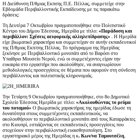
Η Διεύθυνση Π/θμιας Εκπσης Π.Ε. Πέλλας, συμμετείχε στην
Εβδομάδα Περιβαλλοντικής Εκπαίδευσης με τις παρακάτω
δράσεις:
Τη Δευτέρα 7 Οκτωβρίου πραγματοποιήθηκε στο Πολιτιστικό
Κέντρο του Δήμου Έδεσσας, Ημερίδα με τίτλο:
«Παράδοση και
περιβάλλον: Σχέσεις αειφορικής αλληλεπίδρασης»
. Η Ημερίδα
είχε βιωματικό χαρακτήρα και συμμετείχαν σε αυτήν εκπαιδευτικοί
της Π/θμιας Εκπ/σης Πέλλας. Το πρόγραμμα της Ημερίδας
ξεκίνησε με Περιβαλλοντικό μονοπάτι από το Βαρόσι στο
Υπαίθριο Μουσείο Νερού, ενώ οι συμμετέχοντες είχαν την
ευκαιρία στο εργαστήρι που ακολούθησε, να αναγνωρίσουν
μεθοδολογικές προσεγγίσεις σε θέματα που αφορούν στη σύνδεση
περιβάλλοντος και πολιτιστικής κληρονομιάς.
Την Τετάρτη 9 Οκτωβρίου πραγματοποιήθηκε, στο 8ο Δημοτικό
Σχολείο Έδεσσας Ημερίδα με τίτλο:
«Ακολουθώντας το ρεύμα
του ποταμού»
Ο βιωματικός χαρακτήρας της ημερίδας έδωσε τη
δυνατότητα στους συμμετέχοντες εκπαιδευτικούς, να
ακολουθήσουν το περιβαλλοντικό μονοπάτι από τους Καταρράκτες
στο Κιουπρί, εστιάζοντας σε εκπαιδευτικές προσεγγίσεις που
στοχεύουν στην περιβαλλοντική ευαισθητοποίηση. Στο
εργαστηριακό μέρος της Ημερίδας η κ
. Κων/να Ταμουτσέλη
,