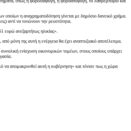
ητήματα, όπως η φοροδιαφυγή, η φοροαποφυγή, το λαθρεμπόριο και
 των οποίων η αναχρηματοδότηση γίνεται με δημόσιο δανεικό χρήμα.
εις) αντί να τονώνουν την ρευστότητα.
51 ευρώ ανεξαρτήτως ηλικίας».
 από μόνη της αυτή η ενέργεια θα έχει αναπτυξιακό αποτέλεσμα.
ι συνολική ενίσχυση οικονομικών τομέων, στους οποίους υπάρχει
γασία.
κό να απομακρυνθεί αυτή η κυβέρνηση» και τόνισε πως η χώρα