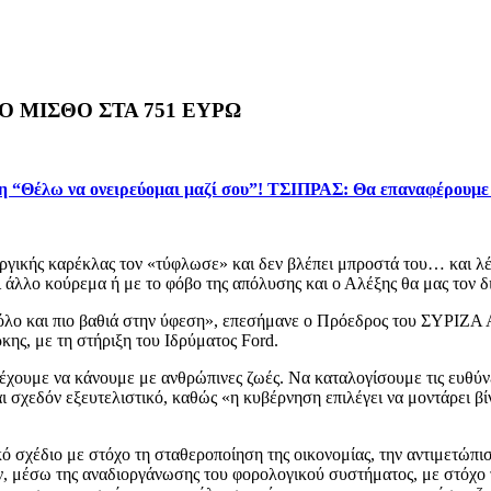
 ΜΙΣΘΟ ΣΤΑ 751 ΕΥΡΩ
η “Θέλω να ονειρεύομαι μαζί σου”! ΤΣΙΠΡΑΣ: Θα επαναφέρουμε 
γικής καρέκλας τον «τύφλωσε» και δεν βλέπει μπροστά του… και λέε
ι άλλο κούρεμα ή με το φόβο της απόλυσης και ο Αλέξης θα μας τον δ
 όλο και πιο βαθιά στην ύφεση», επεσήμανε ο Πρόεδρος του ΣΥΡΙΖΑ 
κης, με τη στήριξη του Ιδρύματος Ford.
 έχουμε να κάνουμε με ανθρώπινες ζωές. Να καταλογίσουμε τις ευθύνε
αι σχεδόν εξευτελιστικό, καθώς «η κυβέρνηση επιλέγει να μοντάρει βίν
ό σχέδιο με στόχο τη σταθεροποίηση της οικονομίας, την αντιμετώπι
, μέσω της αναδιοργάνωσης του φορολογικού συστήματος, με στόχο