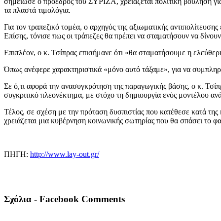
σημείωσε ο πρόεδρος του ΣΥΡΙΖΑ, χρειάζεται πολιτική βούληση για
τα πλαστά τιμολόγια.
Για τον τραπεζικό τομέα, ο αρχηγός της αξιωματικής αντιπολίτευση
Επίσης, τόνισε πως οι τράπεζες θα πρέπει να σταματήσουν να δίνουν 
Επιπλέον, ο κ. Τσίπρας επισήμανε ότι «θα σταματήσουμε η ελεύθε
Όπως ανέφερε χαρακτηριστικά «μόνο αυτό τάξαμε», για να συμπληρώσ
Σε ό,τι αφορά την ανασυγκρότηση της παραγωγικής βάσης, ο κ. Τσί
συγκριτικό πλεονέκτημα, με στόχο τη δημιουργία ενός μοντέλου αν
Τέλος, σε σχέση με την πρόταση δυσπιστίας που κατέθεσε κατά της
χρειάζεται μια κυβέρνηση κοινωνικής σωτηρίας που θα σπάσει το φ
ΠΗΓΗ:
http://www.lay-out.gr/
Σχόλια - Facebook Comments