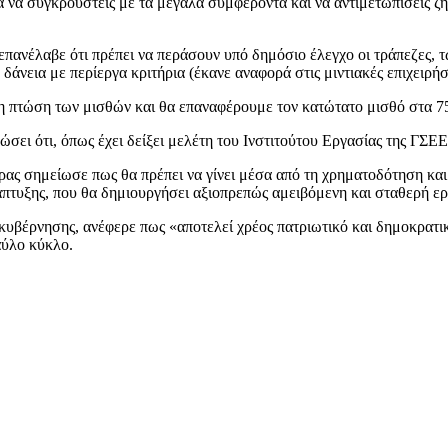
 να συγκρουστείς με τα μεγάλα συμφέροντα και να αντιμετωπίσεις ζ
ς επανέλαβε ότι πρέπει να περάσουν υπό δημόσιο έλεγχο οι τράπεζες,
δάνεια με περίεργα κριτήρια (έκανε αναφορά στις μιντιακές επιχειρήσ
ρη πτώση των μισθών και θα επαναφέρουμε τον κατώτατο μισθό στα 7
ει ότι, όπως έχει δείξει μελέτη του Ινστιτούτου Εργασίας της ΓΣΕΕ,
πρας σημείωσε πως θα πρέπει να γίνει μέσα από τη χρηματοδότηση κα
άπτυξης, που θα δημιουργήσει αξιοπρεπώς αμειβόμενη και σταθερή ερ
 κυβέρνησης, ανέφερε πως «αποτελεί χρέος πατριωτικό και δημοκρατι
αύλο κύκλο.