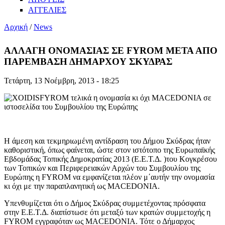
ΑΓΓΕΛΙΕΣ
Αρχική
/
News
ΑΛΛΑΓΗ ΟΝΟΜΑΣΙΑΣ ΣΕ FYROM ΜΕΤΑ ΑΠΟ
ΠΑΡΕΜΒΑΣΗ ΔΗΜΑΡΧΟΥ ΣΚΥΔΡΑΣ
Τετάρτη, 13 Νοέμβρη, 2013 - 18:25
FYROM τελικά η ονομασία κι όχι MACEDONIA σε
ιστοσελίδα του Συμβουλίου της Ευρώπης
Η άμεση και τεκμηριωμένη αντίδραση του Δήμου Σκύδρας ήταν
καθοριστική, όπως φαίνεται, ώστε στον ιστότοπο της Ευρωπαϊκής
Εβδομάδας Τοπικής Δημοκρατίας 2013 (Ε.Ε.Τ.Δ. )του Κογκρέσου
των Τοπικών και Περιφερειακών Αρχών του Συμβουλίου της
Ευρώπης η FYROM να εμφανίζεται πλέον μ΄αυτήν την ονομασία
κι όχι με την παραπλανητική ως MACEDONIA.
Υπενθυμίζεται ότι ο Δήμος Σκύδρας συμμετέχοντας πρόσφατα
στην Ε.Ε.Τ.Δ. διαπίστωσε ότι μεταξύ των κρατών συμμετοχής η
FYROM εγγραφόταν ως MACEDONIA. Τότε ο Δήμαρχος