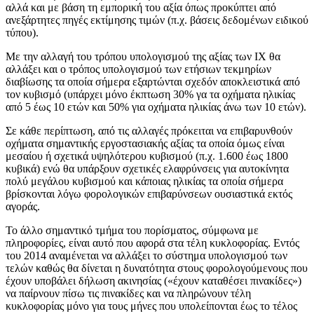
αλλά και με βάση τη εμπορική του αξία όπως προκύπτει από
ανεξάρτητες πηγές εκτίμησης τιμών (π.χ. βάσεις δεδομένων ειδικού
τύπου).
Με την αλλαγή του τρόπου υπολογισμού της αξίας των ΙΧ θα
αλλάξει και ο τρόπος υπολογισμού των ετήσιων τεκμηρίων
διαβίωσης τα οποία σήμερα εξαρτώνται σχεδόν αποκλειστικά από
τον κυβισμό (υπάρχει μόνο έκπτωση 30% γα τα οχήματα ηλικίας
από 5 έως 10 ετών και 50% για οχήματα ηλικίας άνω των 10 ετών).
Σε κάθε περίπτωση, από τις αλλαγές πρόκειται να επιβαρυνθούν
οχήματα σημαντικής εργοστασιακής αξίας τα οποία όμως είναι
μεσαίου ή σχετικά υψηλότερου κυβισμού (π.χ. 1.600 έως 1800
κυβικά) ενώ θα υπάρξουν σχετικές ελαφρύνσεις για αυτοκίνητα
πολύ μεγάλου κυβισμού και κάποιας ηλικίας τα οποία σήμερα
βρίσκονται λόγω φορολογικών επιβαρύνσεων ουσιαστικά εκτός
αγοράς.
Το άλλο σημαντικό τμήμα του πορίσματος, σύμφωνα με
πληροφορίες, είναι αυτό που αφορά στα τέλη κυκλοφορίας. Εντός
του 2014 αναμένεται να αλλάξει το σύστημα υπολογισμού των
τελών καθώς θα δίνεται η δυνατότητα στους φορολογούμενους που
έχουν υποβάλει δήλωση ακινησίας («έχουν καταθέσει πινακίδες»)
να παίρνουν πίσω τις πινακίδες και να πληρώνουν τέλη
κυκλοφορίας μόνο για τους μήνες που υπολείπονται έως το τέλος