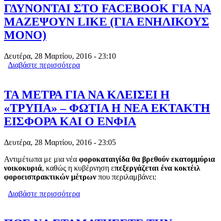
ΓΔΥΝΟΝΤΑΙ ΣΤΟ FACEBOOK ΓΙΑ ΝΑ
ΜΑΖΕΨΟΥΝ LIKE (ΓΙΑ ΕΝΗΛΙΚΟΥΣ
ΜΟΝΟ)
Δευτέρα, 28 Μαρτίου, 2016 - 23:10
Διαβάστε περισσότερα
για ΠΡΟΚΛΗΤΙΚΕΣ ΜΑΜΑΔΕΣ
ΓΔΥΝΟΝΤΑΙ ΣΤΟ FACEBOOK ΓΙΑ ΝΑ
ΜΑΖΕΨΟΥΝ LIKE (ΓΙΑ ΕΝΗΛΙΚΟΥΣ
ΜΟΝΟ)
ΤΑ ΜΕΤΡΑ ΓΙΑ ΝΑ ΚΛΕΙΣΕΙ Η
«ΤΡΥΠΑ» – ΦΩΤΙΑ Η ΝΕΑ ΕΚΤΑΚΤΗ
ΕΙΣΦΟΡΑ ΚΑΙ Ο ΕΝΦΙΑ
Δευτέρα, 28 Μαρτίου, 2016 - 23:05
Αντιμέτωπα με μια νέα
φοροκαταιγίδα θα βρεθούν εκατομμύρια
νοικοκυριά
, καθώς η κυβέρνηση ε
πεξεργάζεται ένα κοκτέιλ
φοροεισπρακτικών μέτρων
που περιλαμβάνει:
Διαβάστε περισσότερα
για ΤΑ ΜΕΤΡΑ ΓΙΑ ΝΑ ΚΛΕΙΣΕΙ Η
«ΤΡΥΠΑ» – ΦΩΤΙΑ Η ΝΕΑ ΕΚΤΑΚΤΗ
ΕΙΣΦΟΡΑ ΚΑΙ Ο ΕΝΦΙΑ