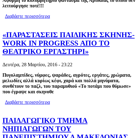
Αφορμή το κολυμβητήριο φάντασμα της Αριδαίας το οποίο δεν
λειτούργησε ποτέ!!!
Διαβάστε περισσότερα
για ΑΡΙΔΑΙΑ: ΤΟ ΜΕΓΑΛΟ ΣΚΑΝΔΑΛΟ
ΜΕ ΤΟ ΚΟΛΥΜΒΗΤΗΡΙΟ!!! (VIDEO
PHOTOS)
«ΠΑΡΑΣΤΑΣΕΙΣ ΠΑΙΔΙΚΗΣ ΣΚΗΝΗΣ-
WORK IN PROGRESS ΑΠΟ ΤΟ
ΘΕΑΤΡΙΚΟ ΕΡΓΑΣΤΗΡΙ»
Δευτέρα, 28 Μαρτίου, 2016 - 23:22
Πυγολαμπίδες, νύμφες, ψαράδες, αγρότες, εργάτες, χρώματα,
μελωδίες αλλά κυρίως κέφι, χαρά και πολλά μηνύματα,
συνθέτουν το παζλ, του παραμυθιού «Το ποτάμι που θύμωσε»
που έγραψε και σκηνοθε
Διαβάστε περισσότερα
για «ΠΑΡΑΣΤΑΣΕΙΣ ΠΑΙΔΙΚΗΣ
ΣΚΗΝΗΣ-WORK IN PROGRESS ΑΠΟ
ΤΟ ΘΕΑΤΡΙΚΟ ΕΡΓΑΣΤΗΡΙ»
ΠΑΙΔΑΓΩΓΙΚΟ ΤΜΗΜΑ
ΝΗΠΙΑΓΩΓΩΝ ΤΟΥ
ΠΑΝΕΠΙΣΤΗΜΙΟΥ Δ.ΜΑΚΕΔΟΝΙΑΣ,