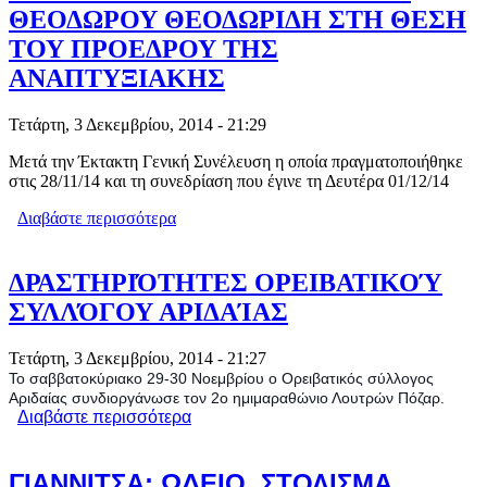
ΘΕΟΔΩΡΟΥ ΘΕΟΔΩΡΙΔΗ ΣΤΗ ΘΕΣΗ
ΤΟΥ ΠΡΟΕΔΡΟΥ ΤΗΣ
ΑΝΑΠΤΥΞΙΑΚΗΣ
Τετάρτη, 3 Δεκεμβρίου, 2014 - 21:29
Μετά την Έκτακτη Γενική Συνέλευση η οποία πραγματοποιήθηκε
στις 28/11/14 και τη συνεδρίαση που έγινε τη Δευτέρα 01/12/14
Διαβάστε περισσότερα
για ΕΠΑΝΕΚΛΟΓΗ ΤΟΥ
ΑΝΤΙΠΕΡΙΦΕΡΕΙΑΡΧΗ ΠΕΛΛΑΣ
ΘΕΟΔΩΡΟΥ ΘΕΟΔΩΡΙΔΗ ΣΤΗ ΘΕΣΗ
ΤΟΥ ΠΡΟΕΔΡΟΥ ΤΗΣ
ΔΡΑΣΤΗΡΙΌΤΗΤΕΣ ΟΡΕΙΒΑΤΙΚΟΎ
ΑΝΑΠΤΥΞΙΑΚΗΣ
ΣΥΛΛΌΓΟΥ ΑΡΙΔΑΊΑΣ
Τετάρτη, 3 Δεκεμβρίου, 2014 - 21:27
Το σαββατοκύριακο 29-30 Νοεμβρίου ο Ορειβατικός σύλλογος
Αριδαίας συνδιοργάνωσε τον 2ο ημιμαραθώνιο Λουτρών Πόζαρ.
Διαβάστε περισσότερα
για ΔΡΑΣΤΗΡΙΌΤΗΤΕΣ
ΟΡΕΙΒΑΤΙΚΟΎ ΣΥΛΛΌΓΟΥ
ΑΡΙΔΑΊΑΣ
ΓΙΑΝΝΙΤΣΑ: ΩΔΕΙΟ, ΣΤΟΛΙΣΜΑ