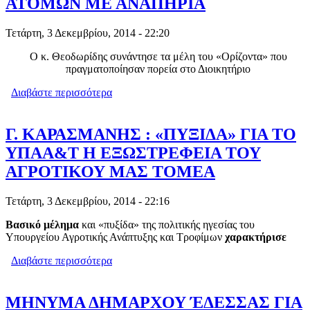
ΑΤΟΜΩΝ ΜΕ ΑΝΑΠΗΡΙΑ
Τετάρτη, 3 Δεκεμβρίου, 2014 - 22:20
Ο κ. Θεοδωρίδης συνάντησε τα μέλη του «Ορίζοντα» που
πραγματοποίησαν πορεία στο Διοικητήριο
Διαβάστε περισσότερα
για ΨΗΦΙΣΜΑ ΤΟΥ «ΟΡΙΖΟΝΤΑ» ΣΤΟΝ
ΑΝΤΙΠΕΡΙΦΕΡΕΙΑΡΧΗ ΠΕΛΛΑΣ ΜΕ
ΑΦΟΡΜΗ ΤΗΝ ΠΑΓΚΟΣΜΙΑ ΗΜΕΡΑ
ΑΤΟΜΩΝ ΜΕ ΑΝΑΠΗΡΙΑ
Γ. ΚΑΡΑΣΜΑΝΗΣ : «ΠΥΞΙΔΑ» ΓΙΑ ΤΟ
ΥΠΑΑ&Τ Η ΕΞΩΣΤΡΕΦΕΙΑ ΤΟΥ
ΑΓΡΟΤΙΚΟΥ ΜΑΣ ΤΟΜΕΑ
Τετάρτη, 3 Δεκεμβρίου, 2014 - 22:16
Βασικό μέλημα
και «πυξίδα» της πολιτικής ηγεσίας του
Υπουργείου Αγροτικής Ανάπτυξης και Τροφίμων
χαρακτήρισε
Διαβάστε περισσότερα
για Γ. ΚΑΡΑΣΜΑΝΗΣ : «ΠΥΞΙΔΑ» ΓΙΑ
ΤΟ ΥΠΑΑ&Τ Η ΕΞΩΣΤΡΕΦΕΙΑ ΤΟΥ
ΑΓΡΟΤΙΚΟΥ ΜΑΣ ΤΟΜΕΑ
ΜΗΝΥΜΑ ΔΗΜΑΡΧΟΥ ΈΔΕΣΣΑΣ ΓΙΑ