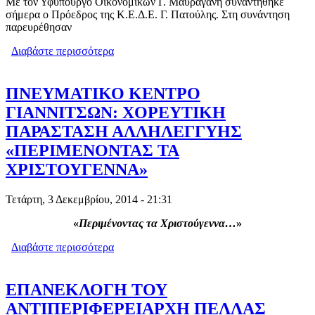
Με τον Υφυπουργό Οικονομικών Γ. Μαυραγάνη συναντήθηκε
σήμερα ο Πρόεδρος της Κ.Ε.Δ.Ε. Γ. Πατούλης. Στη συνάντηση
παρευρέθησαν
Διαβάστε περισσότερα
για ΣΥΝΑΝΤΗΣΗ ΠΑΤΟΥΛΗ-
ΜΑΥΡΑΓΑΝΗ: ΔΕΝ ΘΑ ΠΛΗΡΩΝΟΥΝ
Ε.Ν.Φ.Ι.Α. ΟΙ ΔΗΜΟΙ ΓΙΑ ΤΑ
ΔΗΜΟΤΙΚΑ ΑΚΙΝΗΤΑ ΠΟΥ
ΠΝΕΥΜΑΤΙΚΟ ΚΕΝΤΡΟ
ΙΔΙΟΧΡΗΣΙΜΟΠΟΙΟΥΝ
ΓΙΑΝΝΙΤΣΩΝ: ΧΟΡΕΥΤΙΚΗ
ΠΑΡΑΣΤΑΣΗ ΑΛΛΗΛΕΓΓΥΗΣ
«ΠΕΡΙΜΕΝΟΝΤΑΣ ΤΑ
ΧΡΙΣΤΟΥΓΕΝΝΑ»
Τετάρτη, 3 Δεκεμβρίου, 2014 - 21:31
«
Περιμένοντας τα Χριστούγεννα…
»
Διαβάστε περισσότερα
για ΠΝΕΥΜΑΤΙΚΟ ΚΕΝΤΡΟ
ΓΙΑΝΝΙΤΣΩΝ: ΧΟΡΕΥΤΙΚΗ
ΠΑΡΑΣΤΑΣΗ ΑΛΛΗΛΕΓΓΥΗΣ
«ΠΕΡΙΜΕΝΟΝΤΑΣ ΤΑ
ΕΠΑΝΕΚΛΟΓΗ ΤΟΥ
ΧΡΙΣΤΟΥΓΕΝΝΑ»
ΑΝΤΙΠΕΡΙΦΕΡΕΙΑΡΧΗ ΠΕΛΛΑΣ