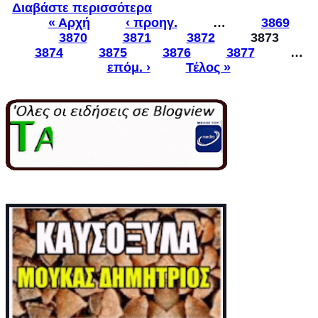
Διαβάστε περισσότερα
για ΣΥΣΤΑΣΗ ΚΑΙ
« Αρχή
‹ προηγ.
ΛΕΙΤΟΥΡΓΙΑ ΓΡΑΦΕΙΟΥ
…
3869
3870
3871
ΟΓΑ ΣΤΗ ΜΕΝΗΙΔΑ
3872
3873
Pages
3874
3875
3876
3877
…
επόμ. ›
Τέλος »