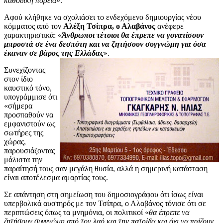
καθοδική πορεία
».
Αφού κλήθηκε να σχολιάσει το ενδεχόμενο δημιουργίας νέου
κόμματος από τον
Αλέξη Τσίπρα, ο Αλαβάνος
ανέφερε
χαρακτηριστικά: «
Άνθρωποι τέτοιοι θα έπρεπε να γονατίσουν
μπροστά σε ένα δεσπότη και να ζητήσουν συγγνώμη για όσα
έκαναν σε βάρος της Ελλάδας
».
Συνεχίζοντας
στον ίδιο
καυστικό τόνο,
υπογράμμισε ότι
«σήμερα
προσπαθούν να
εμφανιστούν ως
σωτήρες της
χώρας,
παρουσιάζοντας
μάλιστα την
παραίτησή τους σαν μεγάλη θυσία, αλλά η σημερινή κατάσταση
είναι αποτέλεσμα αμαρτίας τους.
Σε απάντηση στη σημείωση του δημοσιογράφου ότι ίσως είναι
υπερβολικά αυστηρός με τον Τσίπρα, ο Αλαβάνος τόνισε ότι σε
περιπτώσεις όπως τα μνημόνια, οι πολιτικοί «
θα έπρεπε να
ζητήσουν συγγνώμη από τον λαό και την πατρίδα και όχι να παίζουν