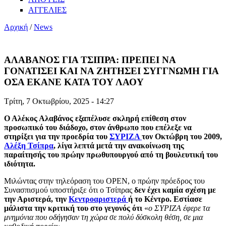
ΑΓΓΕΛΙΕΣ
Αρχική
/
News
ΑΛΑΒΑΝΟΣ ΓΙΑ ΤΣΙΠΡΑ: ΠΡΕΠΕΙ ΝΑ
ΓΟΝΑΤΙΣΕΙ ΚΑΙ ΝΑ ΖΗΤΗΣΕΙ ΣΥΓΓΝΩΜΗ ΓΙΑ
ΟΣΑ ΕΚΑΝΕ ΚΑΤΑ ΤΟΥ ΛΑΟΥ
Τρίτη, 7 Οκτωβρίου, 2025 - 14:27
Ο Αλέκος Αλαβάνος εξαπέλυσε σκληρή επίθεση στον
προσωπικό του διάδοχο, στον άνθρωπο που επέλεξε να
στηρίξει για την προεδρία του
ΣΥΡΙΖΑ
τον Οκτώβρη του 2009,
Αλέξη Τσίπρα
, λίγα λεπτά μετά την ανακοίνωση της
παραίτησής του πρώην πρωθυπουργού από τη βουλευτική του
ιδιότητα.
Μιλώντας στην τηλεόραση του OPEN, ο πρώην πρόεδρος του
Συνασπισμού υποστήριξε ότι ο Τσίπρας
δεν έχει καμία σχέση με
την Αριστερά, την
Κεντροαριστερά
ή το Κέντρο. Εστίασε
μάλιστα την κριτική του στο γεγονός ότι
«
ο ΣΥΡΙΖΑ έφερε τα
μνημόνια που οδήγησαν τη χώρα σε πολύ δύσκολη θέση, σε μια