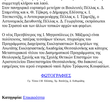
συμμετοχή κλήρου και λαού.
Στον πανηγυρικό εορτασμό μετείχαν οι Βουλευτές Πέλλας κ. Δ.
Σταμενίτης και κ. Θ. Τζάκρη, ο Δήμαρχος Εδέσσης κ. Ι.
Τσεπκεντζής, ο Αντιπεριφερειάρχης Πέλλας κ. Ι. Τζαμτζής, ο
Αστυνομικός Διευθυντής Πέλλας κ. Δ. Γεωργίτσας, εκπρόσωποι
του Στρατού και των άλλων τοπικών αρχών και φορέων.
Ο νέος Πρεσβύτερος της Ι. Μητροπόλεως (π. Μάξιμος) είναι
πολύτεκνος, πατέρας τεσσάρων τέκνων, πτυχιούχος του
Προγράμματος Διαχείρισης Εκκλησιαστικών Κειμηλίων της
Ανωτάτης Εκκλησιαστικής Ακαδημίας Θεσσαλονίκης και κάτοχος
Μεταπτυχιακού τίτλου του Διατμηματικού Προγράμματος της
Θεολογικής Σχολής και της Σχολής Θετικών Επιστημών του
Αριστοτελείου Πανεπιστημίου Θεσσαλονίκης. Θα διακονεί ως
εφημέριος του ιερού ενοριακού ναού Αγίου Τρύφωνος Κουφαλίων.
ΦΩΤΟΓΡΑΦΙΕΣ
Γρ. Τύπου Ι.Μ. Εδέσσης, Χρ. Βατάτζης, Δ. Ευθυμιάδης
Κατηγορία:
Επικαιρότητα