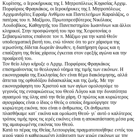
Κυρίτσης, ο Ιεροκήρυκας της Ι. Μητροπόλεως Κηφισίας Αρχιμ.
Πορφύριος Φραγκάκος, οι Ιεροκήρυκες της Ι. Μητροπόλεως
Αρχιμανδρίτες Εφραίμ Ανθίμου και Παντελεήμων Καραλάζος, ο
πατέρας του π. Μαξίμου, Πρωτοπρεσβύτερος Νικόλαος
Λουδοβίκος, Καθηγητής του Πανεπιστημίου Ιωαννίνων και άλλοι
κληρικοί. Στην προσφώνησή του προ της Χειροτονίας ο
Σεβασμιώτατος επαίνεσε τον π. Μάξιμο για την κατά Θεόν
υποδειγματική βιοτή του, ενώ τόνισε ότι το μεν χάρισμα της
ιερωσύνης δίδεται δωρεάν άνωθεν, η διατήρηση όμως και η
επαύξηση της θείας χάριτος έγκειται στον εφεξής αγώνα και την
προαίρεσή του.
Τον θείο λόγο κήρυξε ο Αρχιμ. Πορφύριος Φραγκάκος
επισημαίνοντας το θεολογικό νόημα της τιμής των εικόνων. Η
εικονογραφία της Εκκλησίας δεν είναι θέμα διακόσμησης, αλλά
άπτεται της ορθοδόξου διδασκαλίας και της ζωής. Με την
εικονογράφηση του Χριστού και των αγίων ομολογούμε το
γεγονός της ενσαρκώσεως του Θεού Λόγου και την δυνατότητα
αγιασμού της ύλης από την θεία χάρη. Ο πρώτος και κυριώτερος
αγιογράφος είναι ο ίδιος ο Θεός ο οποίος δημιούργησε την
κυριώτερη εικόνα, που είναι ο άνθρωπος. Οι άνθρωποι
πλασθήκαμε κατ᾿ εικόνα και ομοίωση Θεού· γι᾿ αυτό ο καλύτερος
τρόπος τιμής προς τις ιερές εικόνες είναι η αποκατάσταση μέσα μας
της αμαυρωμένης εικόνας του Θεού.
Κατά το πέρας της Θείας Λειτουργίας πραγματοποιήθηκε εντός του
ιερού ναού η καθιερωμένη λιτάνευση των ιερών εικόνων με την