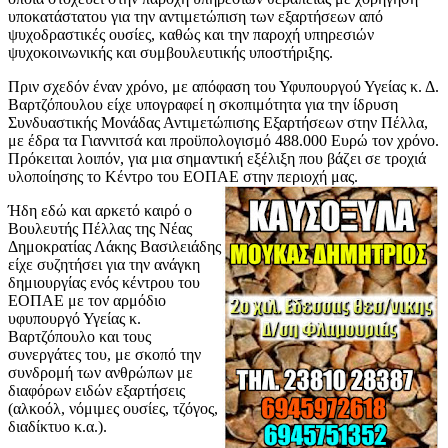
υποκατάστατου για την αντιμετώπιση των εξαρτήσεων από
ψυχοδραστικές ουσίες, καθώς και την παροχή υπηρεσιών
ψυχοκοινωνικής και συμβουλευτικής υποστήριξης.
Πριν σχεδόν έναν χρόνο, με απόφαση του Υφυπουργού Υγείας κ. Δ.
Βαρτζόπουλου είχε υπογραφεί η σκοπιμότητα για την ίδρυση
Συνδυαστικής Μονάδας Αντιμετώπισης Εξαρτήσεων στην Πέλλα,
με έδρα τα Γιαννιτσά και προϋπολογισμό 488.000 Ευρώ τον χρόνο.
Πρόκειται λοιπόν, για μια σημαντική εξέλιξη που βάζει σε τροχιά
υλοποίησης το Κέντρο του ΕΟΠΑΕ στην περιοχή μας.
Ήδη εδώ και αρκετό καιρό ο
Βουλευτής Πέλλας της Νέας
Δημοκρατίας Λάκης Βασιλειάδης
είχε συζητήσει για την ανάγκη
δημιουργίας ενός κέντρου του
ΕΟΠΑΕ με τον αρμόδιο
υφυπουργό Υγείας κ.
Βαρτζόπουλο και τους
συνεργάτες του, με σκοπό την
συνδρομή των ανθρώπων με
διαφόρων ειδών εξαρτήσεις
(αλκοόλ, νόμιμες ουσίες, τζόγος,
διαδίκτυο κ.α.).