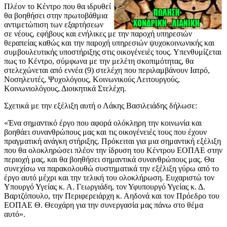
Πλέον το Κέντρο που θα ιδρυθεί
θα βοηθήσει στην πρωτοβάθμια
αντιμετώπιση των εξαρτήσεων
σε νέους, εφήβους και ενήλικες με την παροχή υπηρεσιών
θεραπείας καθώς και την παροχή υπηρεσιών ψυχοκοινωνικής και
συμβουλευτικής υποστήριξης στις οικογένειές τους. Υπενθυμίζεται
πως το Κέντρο, σύμφωνα με την μελέτη σκοπιμότητας, θα
στελεχώνεται από εννέα (9) στελέχη που περιλαμβάνουν Ιατρό,
Νοσηλευτές, Ψυχολόγους, Κοινωνικούς Λειτουργούς,
Κοινωνιολόγους, Διοικητικά Στελέχη.
Σχετικά με την εξέλιξη αυτή ο Λάκης Βασιλειάδης δήλωσε:
«Ένα σημαντικό έργο που αφορά ολόκληρη την κοινωνία και
βοηθάει συνανθρώπους μας και τις οικογένειές τους που έχουν
πραγματική ανάγκη στήριξης. Πρόκειται για μια σημαντική εξέλιξη
που θα ολοκληρώσει πλέον την ίδρυση του Κέντρου ΕΟΠΑΕ στην
περιοχή μας, και θα βοηθήσει σημαντικά συνανθρώπους μας. Θα
συνεχίσω να παρακολουθώ συστηματικά την εξέλιξη γύρω από το
έργο αυτό μέχρι και την τελική του ολοκλήρωση. Ευχαριστώ τον
Υπουργό Υγείας κ. Α. Γεωργιάδη, τον Υφυπουργό Υγείας κ. Δ.
Βαρτζόπουλο, την Περιφερειάρχη κ. Αηδονά και τον Πρόεδρο του
ΕΟΠΑΕ Θ. Θεοχάρη για την συνεργασία μας πάνω στο θέμα
αυτό».