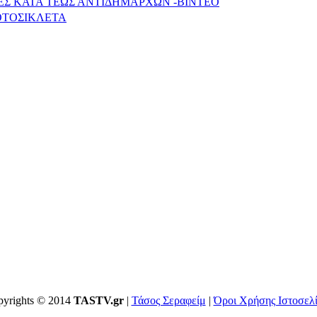
ΕΣ ΚΑΤΑ ΤΕΩΣ ΑΝΤΙΔΗΜΑΡΧΩΝ -ΒΙΝΤΕΟ
ΟΤΟΣΙΚΛΕΤΑ
yrights © 2014
TASTV.gr
|
Τάσος Σεραφείμ
|
Όροι Χρήσης Ιστοσελ