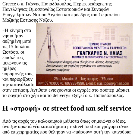
Greece o κ. Γιάννης Παπαδόπουλος, Περιφερειάρχης της
Πανελλήνιας Ομοσπονδίας Εστιατορικών και Συναφών
Επαγγελμάτων Νοτίου Αιγαίου και πρόεδρος του Σωματείου
Μαζικής Εστίασης Νάξου.
«Η κίνηση στα
νησιά ήταν
αυξημένη μετά
τις 15 Ιουλίου.
Ωστόσο, οι
επισκέπτες
μειώνουν τις
ημέρες
παραμονής τους
και περιορίζουν
την κατανάλωση
στην εστίαση. Αντίθετα ενισχύονται οι αγορές στο σούπερ μάρκετ,
το φαγητό στο χέρι και το delivery» εξηγεί ο κ. Παπαδόπουλος.
Η «στροφή» σε street food και self service
Από τις αρχές του καλοκαιριού μάλιστα όπως σημειώνει ο ίδιος,
άνοιξαν αρκετά νέα καταστήματα με street food και γρήγορα σνακ
από επιχειρηματίες που θέλησαν να «πιάσουν» αυτή την καινούρια