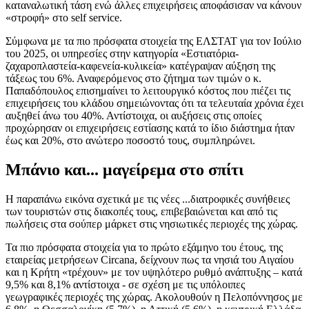
καταναλωτική τάση ενώ άλλες επιχειρήσεις αποφάσισαν να κάνουν
«στροφή» στο self service.
Σύμφωνα με τα πιο πρόσφατα στοιχεία της ΕΛΣΤΑΤ για τον Ιούλιο
του 2025, οι υπηρεσίες στην κατηγορία «Εστιατόρια-
ζαχαροπλαστεία-καφενεία-κυλικεία» κατέγραψαν αύξηση της
τάξεως του 6%. Αναφερόμενος στο ζήτημα των τιμών ο κ.
Παπαδόπουλος επισημαίνει το λειτουργικό κόστος που πιέζει τις
επιχειρήσεις του κλάδου σημειώνοντας ότι τα τελευταία χρόνια έχει
αυξηθεί άνω του 40%. Αντίστοιχα, οι αυξήσεις στις οποίες
προχώρησαν οι επιχειρήσεις εστίασης κατά το ίδιο διάστημα ήταν
έως και 20%, στο ανώτερο ποσοστό τους, συμπληρώνει.
Μπάνιο και... μαγείρεμα στο σπίτι
Η παραπάνω εικόνα σχετικά με τις νέες ...διατροφικές συνήθειες
των τουριστών στις διακοπές τους, επιβεβαιώνεται και από τις
πωλήσεις στα σούπερ μάρκετ στις νησιωτικές περιοχές της χώρας.
Τα πιο πρόσφατα στοιχεία για το πρώτο εξάμηνο του έτους, της
εταιρείας μετρήσεων Circana, δείχνουν πως τα νησιά του Αιγαίου
και η Κρήτη «τρέχουν» με τον υψηλότερο ρυθμό ανάπτυξης – κατά
9,5% και 8,1% αντίστοιχα - σε σχέση με τις υπόλοιπες
γεωγραφικές περιοχές της χώρας. Ακολουθούν η Πελοπόννησος με