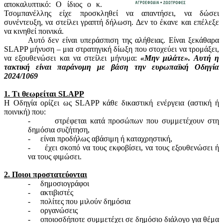
αποκαλυπτικό: Ο ίδιος ο κ.
Τσομπανέλλης είχε προσκληθεί να απαντήσει, να δώσει
συνέντευξη, να στείλει γραπτή δήλωση. Δεν το έκανε και επέλεξε
να κινηθεί ποινικά.
Αυτό δεν είναι υπεράσπιση της αλήθειας. Είναι ξεκάθαρα
SLAPP μήνυση – μια στρατηγική δίωξη που στοχεύει να τρομάξει,
να εξουθενώσει και να στείλει μήνυμα:
«Μην μιλάτε». Αυτή η
τακτική είναι παράνομη με βάση την ευρωπαϊκή Οδηγία
2024/1069
1. Τι θεωρείται SLAPP
Η Οδηγία ορίζει ως SLAPP κάθε δικαστική ενέργεια (αστική ή
ποινική) που:
-
στρέφεται κατά προσώπων που συμμετέχουν στη
δημόσια συζήτηση,
-
είναι προδήλως αβάσιμη ή καταχρηστική,
-
έχει σκοπό να τους εκφοβίσει, να τους εξουθενώσει ή
να τους φιμώσει.
2. Ποιοι προστατεύονται
-
δημοσιογράφοι
-
ακτιβιστές
-
πολίτες που μιλούν δημόσια
-
οργανώσεις
-
οποιοσδήποτε συμμετέχει σε δημόσιο διάλογο για θέμα