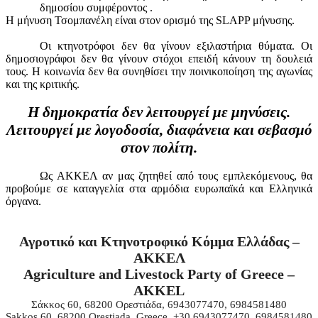
δημοσίου συμφέροντος .
Η μήνυση Τσομπανέλη είναι στον ορισμό της SLAPP μήνυσης.
Οι κτηνοτρόφοι δεν θα γίνουν εξιλαστήρια θύματα. Οι
δημοσιογράφοι δεν θα γίνουν στόχοι επειδή κάνουν τη δουλειά
τους. Η κοινωνία δεν θα συνηθίσει την ποινικοποίηση της αγωνίας
και της κριτικής.
Η δημοκρατία δεν λειτουργεί με μηνύσεις.
Λειτουργεί με λογοδοσία, διαφάνεια και σεβασμό
στον πολίτη.
Ως ΑΚΚΕΛ αν μας ζητηθεί από τους εμπλεκόμενους, θα
προβούμε σε καταγγελία στα αρμόδια ευρωπαϊκά και Ελληνικά
όργανα.
Αγροτικό και Κτηνοτροφικό Κόμμα Ελλάδας –
ΑΚΚΕΛ
Agriculture and Livestock Party of Greece –
AKKEL
Σάκκ
o
ς
60, 68200
Ορεστιάδα
, 6943077470, 6984581480
Sakkos 60, 68200 Orestiada, Greece, +30 6943077470, 6984581480