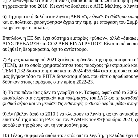
2), 2 λιθανθρακικές και 2 μονάδες φυσικού αερίου. Ωστόσο ήδη η Μ
τη χρεοκοπία του 2010. Κι αντί να δουλεύει ο ΑΗΣ Μελίτης, ο λιγνί
6) Τη χαριστική βολή στον λιγνίτη ΔΕΝ «
την έδωσε το σύστημα εμπ
και οι πολιτικοί χειραγώγησαν άγρια την τιμή, με απόφαση του Συμ
πληρώνουμε οι πολίτες.
Επιπλέον, η ΕΕ δεν έχει σύστημα εμπορίας «ρύπων», αλλά «δικ
ΔΙΑΣΤΡΕΒΛΩΣΗ: το CO2 ΔΕΝ ΕΙΝΑΙ ΡΥΠΟΣ! Είναι το αέριο που δίν
αυξηθεί η θερμοκρασία, όχι το αντίστροφο.
7) Αρχές καλοκαιριού 2021 ξεκίνησε η άνοδος της τιμής του φυσι
(ΤΕΜ), με το οποίο χρηματοδότησε τους παρόχους ηλεκτρισμού κα
ΤΕΜ 1,132 δισεκατομμύρια και το 2024 455,644 εκατομμύρια ευρώ
μας βγήκαν τόσο τα ΕΠΤΑ δισεκατομμύρια, που είπε ο πρωθυπουργό
δόθηκαν στους παρόχους στην κρίση 2022-23.
8) Τα πιο πάνω ίσως δεν τα γνωρίζει ο κ. Τσάφος, αφού από το 200
αποστολών στα ενεργειακά
» και «
υπέρμαχος του LNG ως τη μοναδική 
φυσικό αέριο και να μειώσει τις εισαγωγές φυσικού αερίου μέσω αγω
9) Αν ήθελαν (από το 2010!) να κλείσουν το λιγνίτη, ας τον αντι
επιστολή της προς τη ΡΑΕ και τον ΑΔΜΗΕ τον Φεβρουάριο 2021, ζή
ασφάλεια της χώρας και τη νοημοσύνη μας.
10) Τέλος, συμφωνώ απόλυτα: εκτός απ’ το λιγνίτη, η Ελλάδα έχει 