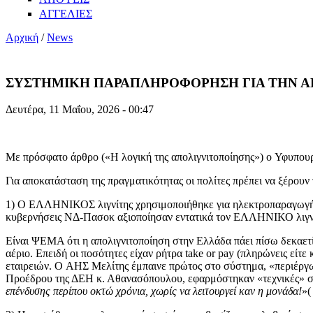
ΑΓΓΕΛΙΕΣ
Αρχική
/
News
ΣΥΣΤΗΜΙΚΗ ΠΑΡΑΠΛΗΡΟΦΟΡΗΣΗ ΓΙΑ ΤΗΝ Α
Δευτέρα, 11 Μαΐου, 2026 - 00:47
Mε πρόσφατο άρθρο («Η λογική της απολιγνιτοποίησης») o Υφυπου
Για αποκατάσταση της πραγματικότητας οι πολίτες πρέπει να ξέρουν 
1) Ο ΕΛΛΗΝΙΚΟΣ λιγνίτης χρησιμοποιήθηκε για ηλεκτροπαραγωγή
κυβερνήσεις ΝΔ-Πασοκ αξιοποίησαν εντατικά τον ΕΛΛΗΝΙΚΟ
Είναι ΨΕΜΑ ότι η απολιγνιτοποίηση στην Ελλάδα πάει πίσω δεκαετ
αέριο. Επειδή οι ποσότητες είχαν ρήτρα take or pay (πληρώνεις είτ
εταιρειών. O ΑΗΣ Μελίτης έμπαινε πρώτος στο σύστημα, «περιέργω
Προέδρου της ΔΕΗ κ. Αθανασόπουλου, εφαρμόστηκαν «τεχνικές» σ
επένδυσης περίπου οκτώ χρόνια, χωρίς να λειτουργεί καν η μονάδα!
»