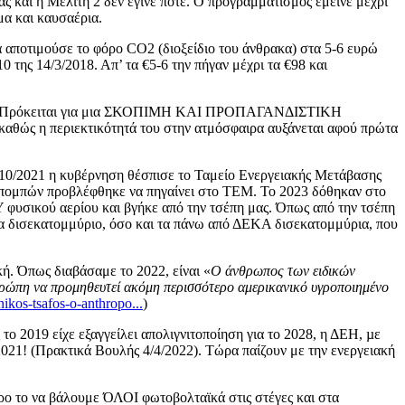
ς και η Μελίτη 2 δεν έγινε ποτέ. Ο προγραμματισμός έμεινε μέχρι
μα και καυσαέρια.
ρά αποτιμούσε το φόρο CO2 (διοξείδιο του άνθρακα) στα 5-6 ευρώ
 της 14/3/2018. Απ’ τα €5-6 την πήγαν μέχρι τα €98 και
 CO2. Πρόκειται για μια ΣΚΟΠΙΜΗ ΚΑΙ ΠΡΟΠΑΓΑΝΔΙΣΤΙΚΗ
θώς η περιεκτικότητά του στην ατμόσφαιρα αυξάνεται αφού πρώτα
1/10/2021 η κυβέρνηση θέσπισε το Ταμείο Ενεργειακής Μετάβασης
εκπομπών προβλέφθηκε να πηγαίνει στο ΤΕΜ. Το 2023 δόθηκαν στο
φυσικού αερίου και βγήκε από την τσέπη μας. Όπως από την τσέπη
να δισεκατομμύριο, όσο και τα πάνω από ΔΕΚΑ δισεκατομμύρια, που
κή. Όπως διαβάσαμε το 2022, είναι «
Ο άνθρωπος των ειδικών
υρώπη να προμηθευτεί ακόμη περισσότερο αμερικανικό υγροποιημένο
ikos-tsafos-o-anthropo...
)
ο 2019 είχε εξαγγείλει απολιγνιτοποίηση για το 2028, η ΔΕΗ, µε
021! (Πρακτικά Βουλής 4/4/2022). Τώρα παίζουν με την ενεργειακή
ορο το να βάλουμε ΌΛΟΙ φωτοβολταϊκά στις στέγες και στα