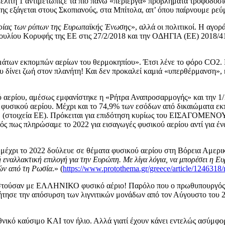
ελίτη 1 αντιμετώπιζε τα πιο πάνω «περίεργα» προβλήματα τροφοδοσία
της εξάγεται στους Σκοπιανούς, στα Μπίτολα, απ’ όπου παίρνουμε ρεύ
ορίας των ρύπων της Ευρωπαϊκής Ένωσης
», αλλά οι πολιτικοί. Η αγο
βουλίου Κορυφής της ΕΕ στις 27/2/2018 και την ΟΔΗΓΙΑ (ΕΕ) 2018/410
αιωμάτων εκπομπών αερίων του θερμοκηπίου». Έτσι λένε το φόρο
ει ζωή στον πλανήτη! Και δεν προκαλεί καμιά «υπερθέρμανση», κα
κού αερίου, αμέσως εμφανίστηκε η «Ρήτρα Αναπροσαρμογής» και την 
ι φυσικού αερίου. Μέχρι και το 74,9% των εσόδων από δικαιώματα 
 (στοιχεία ΕΕ). Πρόκειται για επιδότηση κυρίως του ΕΙΣΑΓΟΜΕΝΟΥ 
ς πως πληρώσαμε το 2022 για εισαγωγές φυσικού αερίου αντί για έ
6 μέχρι το 2022 δούλευε σε θέματα φυσικού αερίου στη Βόρεια Αμερι
εναλλακτική επιλογή για την Ευρώπη. Με λίγα λόγια, να μπορέσει η Ε
γών από τη Ρωσία
.» (
https://www.protothema.gr/greece/article/1246318/n
καθιστούσαν με ΕΛΛΗΝΙΚΟ φυσικό αέριο! Παρόλο που ο πρωθυπουργός τ
τησε την απόσυρση των λιγνιτικών μονάδων από τον Αύγουστο του 2
εθνικό καύσιμο ΚΑΙ τον ήλιο. Αλλά γιατί έχουν κάνει εντελώς ασύμφ