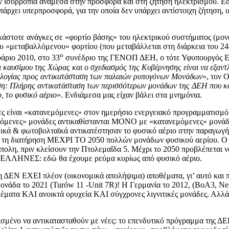
ην ισορροπία ανάμεσα στην προσφορά και στη ζήτηση ηλεκτρισμού. 
υπάρχει υπερπροσφορά, για την οποία δεν υπάρχει αντίστοιχη ζήτηση, 
 εκάστοτε ανάγκες σε «φορτίο βάσης» του ηλεκτρικού συστήματος (μο
ου «μεταβαλλόμενου» φορτίου (που μεταβάλλεται στη διάρκεια του 24ώ
ο
άριο 2010, στο 33
συνέδριο της ΓΕΝΟΠ ΔΕΗ, ο τότε Υφυπουργός Εν
μα καυσίμου της Χώρας και ο σχεδιασμός της Κυβέρνησης είναι να εξαντ
χνολογίας προς αντικατάσταση των παλαιών ρυπογόνων Μονάδων
», τον 
ση: Πλήρης αντικατάσταση των περισσότερων μονάδων της ΔΕΗ που καίν
, το φυσικό αέριο
». Ενδιάμεσα μας είχαν βάλει στα μνημόνια.
δες είναι «κατανεμόμενες» στον ημερήσιο ενεργειακό προγραμματισμ
εμόμενες» μονάδες αντικαθίστανται ΜΟΝΟ με «κατανεμόμενες» μονάδ
ολικά & φωτοβολταϊκά αντικατέστησαν το φυσικό αέριο στην παραγω
έπει τη διατήρηση ΜΕΧΡΙ ΤΟ 2050 πολλών μονάδων φυσικού αερίου.
ύπολη, πριν κλείσουν την Πτολεμαΐδα 5. Μέχρι το 2050 προβλέπετα
ΛΛΗΝΕΣ: εδώ θα έχουμε ρεύμα κυρίως από φυσικό αέριο.
 ΔΕΝ ΕΧΕΙ πλέον (οικονομικά απολήψιμα) αποθέματα, γι’ αυτό και π
α το 2021 (Turów 11 -Unit 7R)! Η Γερμανία το 2012, (ΒοΑ3, Neurat
θέματα ΚΑΙ ανοικτά ορυχεία ΚΑΙ σύγχρονες λιγνιτικές μονάδες. Α
σμένο να αντικατασταθούν με νέες: το επενδυτικό πρόγραμμα της ΔΕΗ