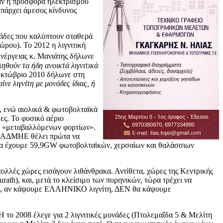
Εάν η προσφορά ηλεκτρισμού
υπάρχει άμεσος κίνδυνος
νάδες που καλύπτουν σταθερά
ρου). Το 2012 η λιγνιτική
έργειας κ. Μανιάτης δήλωνε
ληθούν τα ήδη ανοικτά λιγνιτικά
Οκτώβριο 2010 δήλωνε στη
ε λιγνίτη με μονάδες ίδιας, ή
ό, ενώ αιολικά & φωτοβολταϊκά
ες. Το φυσικό αέριο
γή «μεταβαλλόμενων φορτίων».
 Ο ΑΔΜΗΕ θέλει πρώτα να
ι να έχουμε 59,9GW φωτοβολταϊκών, χερσαίων και θαλάσσιων
ολλές χώρες εισάγουν λιθάνθρακα. Αντίθετα, χώρες της Κεντρικής
h), και, μετά το κλείσιμο των πυρηνικών, τώρα τρέχει να
λλά, αν κάψουμε ΕΛΛΗΝΙΚΟ λιγνίτη, ΔΕΝ θα κάψουμε
 το 2008 έλεγε για 2 λιγνιτικές μονάδες (Πτολεμαΐδα 5 & Μελίτη