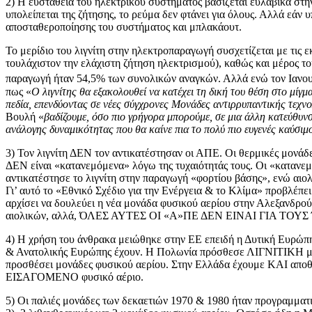
2) Η ευστάθεια του ηλεκτρικού συστήματος βασίζεται ευλαβικά στ
υπολείπεται της ζήτησης, το ρεύμα δεν φτάνει για όλους. Αλλά εάν 
αποσταθεροποίησης του συστήματος και μπλακάουτ.
Το μερίδιο του λιγνίτη στην ηλεκτροπαραγωγή συσχετίζεται με τις
τουλάχιστον την ελάχιστη ζήτηση ηλεκτρισμού), καθώς και μέρος τ
παραγωγή ήταν 54,5% των συνολικών αναγκών. Αλλά ενώ τον Ιανου
πως «
Ο λιγνίτης θα εξακολουθεί να κατέχει τη δική του θέση στο μίγ
πεδία, επενδύοντας σε νέες σύγχρονες Μονάδες αντιρρυπαντικής τε
Βουλή «
βαδίζουμε, όσο πιο γρήγορα μπορούμε, σε μια άλλη κατεύθυν
ανάλογης δυναμικότητας που θα καίνε πια το πολύ πιο ευγενές καύσιμο
3) Τον λιγνίτη ΔΕΝ τον αντικατέστησαν οι ΑΠΕ. Οι θερμικές μονά
ΔΕΝ είναι «κατανεμόμενα» λόγω της τυχαιότητάς τους. Οι «καταν
αντικατέστησε το λιγνίτη στην παραγωγή «φορτίου βάσης», ενώ αι
Γι’ αυτό το «Εθνικό Σχέδιο για την Ενέργεια & το Κλίμα» προβλ
αρχίσει να δουλεύει η νέα μονάδα φυσικού αερίου στην Αλεξανδρο
αιολικών, αλλά, ΌΛΕΣ ΑΥΤΕΣ ΟΙ «Α»ΠΕ ΔΕΝ ΕΙΝΑΙ ΓΙΑ ΤΟΥΣ Έ
4) Η χρήση του άνθρακα μειώθηκε στην ΕΕ επειδή η Δυτική Ευρώπη
& Ανατολικής Ευρώπης έχουν. Η Πολωνία πρόσθεσε ΛΙΓΝΙΤΙΚΗ μονάδ
προσθέσει μονάδες φυσικού αερίου. Στην Ελλάδα έχουμε ΚΑΙ απο
ΕΙΣΑΓΟΜΕΝΟ φυσικό αέριο.
5) Οι παλιές μονάδες των δεκαετιών 1970 & 1980 ήταν προγραμματι