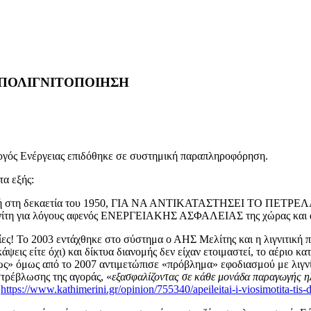
ΠΟΛΙΓΝΙΤΟΠΟΙΗΣΗ
ργός Ενέργειας επιδόθηκε σε συστημική παραπληροφόρηση.
τα εξής:
 στη δεκαετία του 1950, ΓΙΑ ΝΑ ΑΝΤΙΚΑΤΑΣΤΗΣΕΙ ΤΟ ΠΕΤΡΕΛΑΙΟ. 
 λιγνίτη για λόγους αφενός ΕΝΕΡΓΕΙΑΚΗΣ ΑΣΦΑΛΕΙΑΣ της χώρ
ίες! Το 2003 εντάχθηκε στο σύστημα ο ΑΗΣ Μελίτης και η λιγνιτική
ε κάψεις είτε όχι) και δίκτυα διανομής δεν είχαν ετοιμαστεί, το αέρ
ς» όμως από το 2007 αντιμετώπισε «πρόβλημα» εφοδιασμού με λιγνίτ
τρέβλωσης της αγοράς, «
εξασφαλίζοντας σε κάθε μονάδα παραγωγής η
(
https://www.kathimerini.gr/opinion/755340/apeileitai-i-viosimotita-tis-d