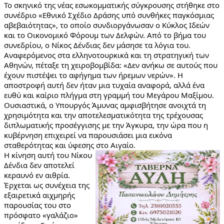
Το σκηνικό της νέας εσωκομματικής σύγκρουσης στήθηκε στο 
συνέδριο «Εθνικό Σχέδιο Δράσης υπό συνθήκες παγκόσμιας 
αβεβαιότητας», το οποίο συνδιοργάνωσαν ο Κύκλος Ιδεών 
και το Οικονομικό Φόρουμ των Δελφών. Από το βήμα του 
συνεδρίου, ο Νίκος Δένδιας δεν μάσησε τα λόγια του. 
Αναφερόμενος στα ελληνοτουρκικά και τη στρατηγική των 
Αθηνών, πέταξε τη χειροβομβίδα: «Δεν ανήκω σε αυτούς που 
έχουν πιστέψει το αφήγημα των ήρεμων νερών». Η 
αποστροφή αυτή δεν ήταν μια τυχαία αναφορά, αλλά ένα 
ευθύ και καίριο πλήγμα στη γραμμή του Μεγάρου Μαξίμου. 
Ουσιαστικά, ο Υπουργός Άμυνας αμφισβήτησε ανοιχτά τη 
χρησιμότητα και την αποτελεσματικότητα της τρέχουσας 
διπλωματικής προσέγγισης με την Άγκυρα, την ώρα που η 
κυβέρνηση επιχειρεί να παρουσιάσει μια εικόνα 
σταθερότητας και ύφεσης στο Αιγαίο.
Η κίνηση αυτή του Νίκου 
Δένδια δεν αποτελεί 
κεραυνό εν αιθρία. 
Έρχεται ως συνέχεια της 
εξαιρετικά αιχμηρής 
παρουσίας του στο 
πρόσφατο «γαλάζιο» 