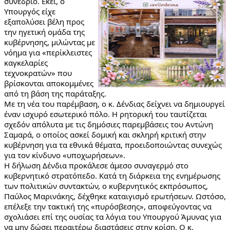
συνέδριο. Εκεί, ο 
Υπουργός είχε 
εξαπολύσει βέλη προς 
την ηγετική ομάδα της 
κυβέρνησης, μιλώντας με 
νόημα για «περίκλειστες 
καγκελαρίες 
τεχνοκρατών» που 
βρίσκονται αποκομμένες 
από τη βάση της παράταξης.
Με τη νέα του παρέμβαση, ο κ. Δένδιας δείχνει να δημιουργεί 
έναν ισχυρό εσωτερικό πόλο. Η ρητορική του ταυτίζεται 
σχεδόν απόλυτα με τις δημόσιες παρεμβάσεις του Αντώνη 
Σαμαρά, ο οποίος ασκεί δομική και σκληρή κριτική στην 
κυβέρνηση για τα εθνικά θέματα, προειδοποιώντας συνεχώς 
για τον κίνδυνο «υποχωρήσεων».
Η δήλωση Δένδια προκάλεσε άμεσο συναγερμό στο 
κυβερνητικό στρατόπεδο. Κατά τη διάρκεια της ενημέρωσης 
των πολιτικών συντακτών, ο κυβερνητικός εκπρόσωπος, 
Παύλος Μαρινάκης, δέχθηκε καταιγισμό ερωτήσεων. Ωστόσο, 
επέλεξε την τακτική της «πυρόσβεσης», αποφεύγοντας να 
σχολιάσει επί της ουσίας τα λόγια του Υπουργού Άμυνας για 
να μην δώσει περαιτέρω διαστάσεις στην κρίση. Ο κ. 