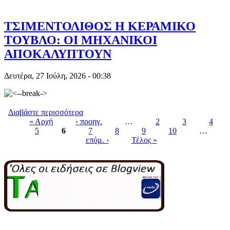
ΑΛΚΟΤΕΣΤ ΤΗΣ ΑΣΤΥΝΟΜΙΑΣ
ΤΣΙΜΕΝΤΟΛΙΘΟΣ Η ΚΕΡΑΜΙΚΟ
ΤΟΥΒΛΟ: OI ΜΗΧΑΝΙΚΟΙ
ΑΠΟΚΑΛΥΠΤΟΥΝ
Δευτέρα, 27 Ιούλη, 2026 - 00:38
Διαβάστε περισσότερα
για ΤΣΙΜΕΝΤΟΛΙΘΟΣ Η ΚΕΡΑΜΙΚΟ
« Αρχή
‹ προηγ.
ΤΟΥΒΛΟ: OI ΜΗΧΑΝΙΚΟΙ
…
2
3
4
5
6
ΑΠΟΚΑΛΥΠΤΟΥΝ
7
8
9
10
…
Pages
επόμ. ›
Τέλος »