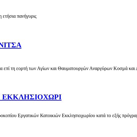
η ετήσια πανήγυρις
ΑΝΑΡΓΥΡΩΝ ΣΤΗΝ ΕΔΕΣΣΑ (ΦΩΤΟ)
ΝΙΤΣΑ
υπνία επί τη εορτή των Αγίων και Θαυματουργών Αναργύρων Κοσμά και
ΙΑΝΝΙΤΣΑ
Ο ΕΚΚΛΗΣΙΟΧΩΡΙ
Προκοπίου Εργατικών Κατοικιών Εκκλησιοχωρίου κατά το εξής πρόγρα
ΣΤΟ ΕΚΚΛΗΣΙΟΧΩΡΙ