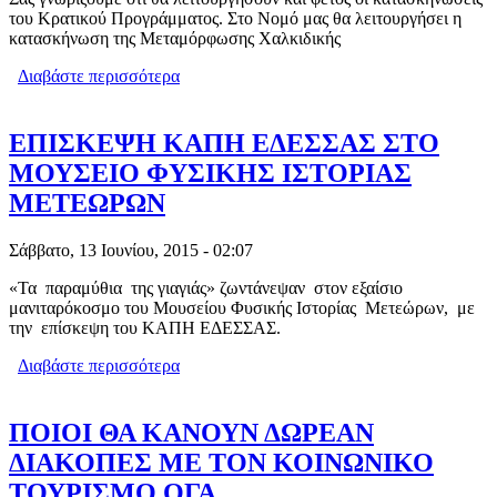
του Κρατικού Προγράμματος. Στο Νομό μας θα λειτουργήσει η
κατασκήνωση της Μεταμόρφωσης Χαλκιδικής
Διαβάστε περισσότερα
για ΔΗΜΟΣ ΑΛΜΩΠΙΑΣ ; ΕΓΓΡΑΦΗ
ΠΑΙΔΙΩΝ ΓΙΑ ΦΙΛΟΞΕΝΗΝΙΑ ΣΕ
ΚΑΤΑΣΚΗΝΩΣΗ ΚΡΑΤΙΚΟΥ
ΠΡΟΓΡΑΜΜΑΤΟΣ ΣΤΗ
ΕΠΙΣΚΕΨΗ ΚΑΠΗ ΕΔΕΣΣΑΣ ΣΤΟ
ΜΕΤΑΜΟΡΦΩΣΗ ΧΑΛ/ΚΗΣ.
ΜΟΥΣΕΙΟ ΦΥΣΙΚΗΣ ΙΣΤΟΡΙΑΣ
ΜΕΤΕΩΡΩΝ
Σάββατο, 13 Ιουνίου, 2015 - 02:07
«Τα παραμύθια της γιαγιάς» ζωντάνεψαν στον εξαίσιο
μανιταρόκοσμο του Μουσείου Φυσικής Ιστορίας Μετεώρων, με
την επίσκεψη του ΚΑΠΗ ΕΔΕΣΣΑΣ.
Διαβάστε περισσότερα
για ΕΠΙΣΚΕΨΗ ΚΑΠΗ ΕΔΕΣΣΑΣ ΣΤΟ
ΜΟΥΣΕΙΟ ΦΥΣΙΚΗΣ ΙΣΤΟΡΙΑΣ
ΜΕΤΕΩΡΩΝ
ΠΟΙΟΙ ΘΑ ΚΑΝΟΥΝ ΔΩΡΕΑΝ
ΔΙΑΚΟΠΕΣ ΜΕ ΤΟΝ ΚΟΙΝΩΝΙΚΟ
ΤΟΥΡΙΣΜΟ ΟΓΑ