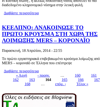
Η κυστική ίνωση , ή αλλιώς ινοκυστική νόσος αποτελεί το πιο
διαδεδομένο κληρονομικό νόσημα στην λευκή φυλή.
Διαβάστε περισσότερα
για Η ΚΥΣΤΙΚΗ ΙΝΩΣΗ , Η ΑΛΛΙΩΣ
ΙΝΟΚΥΣΤΙΚΗ ΝΟΣΟΣ
ΚΕΕΛΠΝΟ: ΑΝΑΚΟΙΝΩΣΕ ΤΟ
ΠΡΩΤΟ ΚΡΟΥΣΜΑ ΣΤΗ ΧΩΡΑ ΤΗΣ
ΛΟΙΜΩΞΗΣ MERS – ΚΟΡΟΝΑΪΟ
Παρασκευή, 18 Απριλίου, 2014 - 22:55
Το πρώτο εργαστηριακά επιβεβαιωμένο κρούσμα λοίμωξης από
MERS – κοροναϊό σε Έλληνα που επέστρεψε
Διαβάστε περισσότερα
για ΚΕΕΛΠΝΟ: ΑΝΑΚΟΙΝΩΣΕ ΤΟ
« Αρχή
‹ προηγ.
ΠΡΩΤΟ ΚΡΟΥΣΜΑ ΣΤΗ ΧΩΡΑ ΤΗΣ
…
160
161
162
163
ΛΟΙΜΩΞΗΣ MERS – ΚΟΡΟΝΑΪΟ
164
165
166
167
Pages
168
…
επόμ. ›
Τέλος »