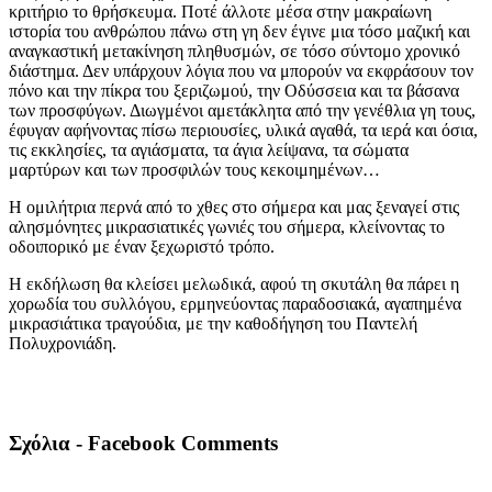
κριτήριο το θρήσκευμα. Ποτέ άλλοτε μέσα στην μακραίωνη
ιστορία του ανθρώπου πάνω στη γη δεν έγινε μια τόσο μαζική και
αναγκαστική μετακίνηση πληθυσμών, σε τόσο σύντομο χρονικό
διάστημα. Δεν υπάρχουν λόγια που να μπορούν να εκφράσουν τον
πόνο και την πίκρα του ξεριζωμού, την Οδύσσεια και τα βάσανα
των προσφύγων. Διωγμένοι αμετάκλητα από την γενέθλια γη τους,
έφυγαν αφήνοντας πίσω περιουσίες, υλικά αγαθά, τα ιερά και όσια,
τις εκκλησίες, τα αγιάσματα, τα άγια λείψανα, τα σώματα
μαρτύρων και των προσφιλών τους κεκοιμημένων…
Η ομιλήτρια περνά από το χθες στο σήμερα και μας ξεναγεί στις
αλησμόνητες μικρασιατικές γωνιές του σήμερα, κλείνοντας το
οδοιπορικό με έναν ξεχωριστό τρόπο.
Η εκδήλωση θα κλείσει μελωδικά, αφού τη σκυτάλη θα πάρει η
χορωδία του συλλόγου, ερμηνεύοντας παραδοσιακά, αγαπημένα
μικρασιάτικα τραγούδια, με την καθοδήγηση του Παντελή
Πολυχρονιάδη.
Σχόλια - Facebook Comments