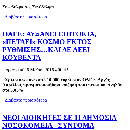
Συναδέλφισσες Συνάδελφοι,
Διαβάστε περισσότερα
για ΕΝΩΣΗ ΕΜΠΟΡΟΫΠΑΛΛΗΛΩΝ
N.ΘΕΣ/ΝΙΚΗΣ : Η ΚΥΒΕΡΝΗΣΗ
ΣΥΡΙΖΑ ΞΕΠΕΡAΣΕ ΚΑΘΕ ΟΡΙΟ
ΠΟΛΙΤΙΚΗΣ ΑΘΛΙΟΤΗΤΑΣ
OAEE: ΑΥΞΑΝΕΙ ΕΠΙΤΟΚΙΑ,
«ΠΕΤΑΕΙ» ΚΟΣΜΟ ΕΚΤΟΣ
ΡΥΘΜΙΣΗΣ…ΚΑΙ ΔΕ ΛΕΕΙ
ΚΟΥΒΕΝΤΑ
Παρασκευή, 6 Μαΐου, 2016 - 00:43
«Χρωστάω πάνω από 10.000 ευρώ στον ΟΑΕΕ. Αρχές
Απριλίου, πραγματοποιήθηκε αύξηση του επιτοκίου. Ανήλθε
στο 5,05%.
Διαβάστε περισσότερα
για OAEE: ΑΥΞΑΝΕΙ ΕΠΙΤΟΚΙΑ,
«ΠΕΤΑΕΙ» ΚΟΣΜΟ ΕΚΤΟΣ
ΡΥΘΜΙΣΗΣ…ΚΑΙ ΔΕ ΛΕΕΙ ΚΟΥΒΕΝΤΑ
ΝΕΟΙ ΔΙΟΙΚΗΤΕΣ ΣΕ 11 ΔΗΜΟΣΙΑ
ΝΟΣΟΚΟΜΕΙΑ - ΣΥΝΤΟΜΑ