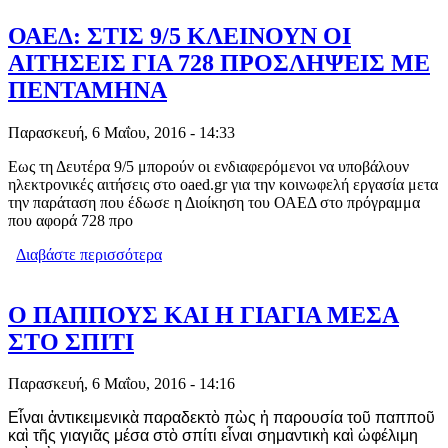
ΠΑΡΑΛΑΜΒΑΝΟΥΝ ΦΟΡΟΛΟΓΙΚΕΣ
ΔΗΛΩΣΕΙΣΣ
ΟΑΕΔ: ΣΤΙΣ 9/5 ΚΛΕΙΝΟΥΝ ΟΙ
ΑΙΤΗΣΕΙΣ ΓΙΑ 728 ΠΡΟΣΛΗΨΕΙΣ ΜΕ
ΠΕΝΤΑΜΗΝΑ
Παρασκευή, 6 Μαΐου, 2016 - 14:33
Εως τη Δευτέρα 9/5 μπορούν οι ενδιαφερόμενοι να υποβάλουν
ηλεκτρονικές αιτήσεις στο oaed.gr για την κοινωφελή εργασία μετα
την παράταση που έδωσε η Διοίκηση του ΟΑΕΔ στο πρόγραμμα
που αφορά 728 προ
Διαβάστε περισσότερα
για ΟΑΕΔ: ΣΤΙΣ 9/5 ΚΛΕΙΝΟΥΝ ΟΙ
ΑΙΤΗΣΕΙΣ ΓΙΑ 728 ΠΡΟΣΛΗΨΕΙΣ ΜΕ
ΠΕΝΤΑΜΗΝΑ
Ο ΠΑΠΠΟΥΣ ΚΑΙ Η ΓΙΑΓΙΑ ΜΕΣΑ
ΣΤΟ ΣΠΙΤΙ
Παρασκευή, 6 Μαΐου, 2016 - 14:16
Εἶναι ἀντικειμενικὰ παραδεκτὸ πὼς ἡ παρουσία τοῦ παπποῦ
καὶ τῆς γιαγιᾶς μέσα στὸ σπίτι εἶναι σημαντικὴ καὶ ὠφέλιμη