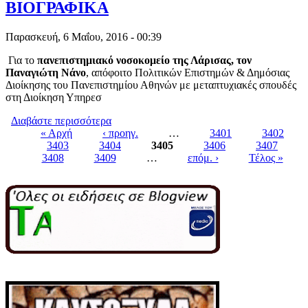
ΒΙΟΓΡΑΦΙΚΑ
Παρασκευή, 6 Μαΐου, 2016 - 00:39
Για το
πανεπιστημιακό νοσοκομείο της Λάρισας, τον
Παναγιώτη Νάνο
, απόφοιτο Πολιτικών Επιστημών & Δημόσιας
Διοίκησης του Πανεπιστημίου Αθηνών με μεταπτυχιακές σπουδές
στη Διοίκηση Υπηρεσ
Διαβάστε περισσότερα
για ΝΕΟΙ ΔΙΟΙΚΗΤΕΣ ΣΕ 11 ΔΗΜΟΣΙΑ
« Αρχή
‹ προηγ.
ΝΟΣΟΚΟΜΕΙΑ - ΣΥΝΤΟΜΑ
…
3401
3402
3403
3404
ΒΙΟΓΡΑΦΙΚΑ
3405
3406
3407
Pages
3408
3409
…
επόμ. ›
Τέλος »