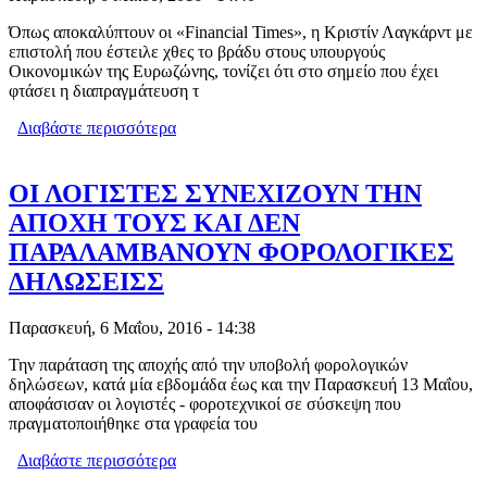
Όπως αποκαλύπτουν οι «Financial Times», η Κριστίν Λαγκάρντ με
επιστολή που έστειλε χθες το βράδυ στους υπουργούς
Οικονομικών της Ευρωζώνης, τονίζει ότι στο σημείο που έχει
φτάσει η διαπραγμάτευση τ
Διαβάστε περισσότερα
για ΤΟ ΔΝΤ ΠΙΕΖΕΙ ΑΣΦΥΚΤΙΚΑ ΓΙΑ
ΕΛΑΦΡΥΝΣΗ ΤΟΥ ΕΛΛΗΝΙΚΟΥ
ΧΡΕΟΥΣ
ΟΙ ΛΟΓΙΣΤΕΣ ΣΥΝΕΧΙΖΟΥΝ ΤΗΝ
ΑΠΟΧΗ ΤΟΥΣ ΚΑΙ ΔΕΝ
ΠΑΡΑΛΑΜΒΑΝΟΥΝ ΦΟΡΟΛΟΓΙΚΕΣ
ΔΗΛΩΣΕΙΣΣ
Παρασκευή, 6 Μαΐου, 2016 - 14:38
Την παράταση της αποχής από την υποβολή φορολογικών
δηλώσεων, κατά μία εβδομάδα έως και την Παρασκευή 13 Μαΐου,
αποφάσισαν οι λογιστές - φοροτεχνικοί σε σύσκεψη που
πραγματοποιήθηκε στα γραφεία του
Διαβάστε περισσότερα
για ΟΙ ΛΟΓΙΣΤΕΣ ΣΥΝΕΧΙΖΟΥΝ ΤΗΝ
ΑΠΟΧΗ ΤΟΥΣ ΚΑΙ ΔΕΝ