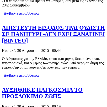
- Οι περισσότεροι θα πρέπει να καταβληθούν μετά τις εκλογές της
20ής Σεπτεμβρίου
Διαβάστε περισσότερα
για ΕΚΛΟΓΕΣ 2015: ΓΕΜΙΖΟΥΝ ΟΙ
ΚΑΛΠΕΣ, ΑΔΕΙΑΖΟΥΝ ΤΑ
ΠΟΡΤΟΦΟΛΙΑ! "ΒΡΟΧΗ" ΦΟΡΩΝ
ΜΕΤΑ ΤΙΣ 20 ΣΕΠΤΕΜΒΡΙΟΥ
ΑΠΙΣΤΕΥΤΗ ΕΙΣΟΔΟΣ ΤΡΑΓΟΥΔΙΣΤΗ
ΣΕ ΠΑΝΗΓΥΡΙ -ΔΕΝ ΕΧΕΙ ΞΑΝΑΓΙΝΕΙ
[ΒΙΝΤΕΟ]
Κυριακή, 30 Αυγούστου, 2015 - 00:44
Ο Αύγουστος για την Ελλάδα, εκτός από μήνας διακοπών, είναι,
παραδοσιακά, και ο μήνας των πανηγυριών. Από άκρη σε άκρη της
χώρας στήνονται γιορτές στις πλατείες των χωριών.
Διαβάστε περισσότερα
για ΑΠΙΣΤΕΥΤΗ ΕΙΣΟΔΟΣ
ΤΡΑΓΟΥΔΙΣΤΗ ΣΕ ΠΑΝΗΓΥΡΙ -ΔΕΝ
ΕΧΕΙ ΞΑΝΑΓΙΝΕΙ [ΒΙΝΤΕΟ]
ΑΥΞΗΘΗΚΕ ΠΑΓΚΟΣΜIA ΤΟ
ΠΡΟΣΔΟΚΙΜΟ ΖΩΗΣ
Κυριακή, 30 Αυγούστου, 2015 - 00:19