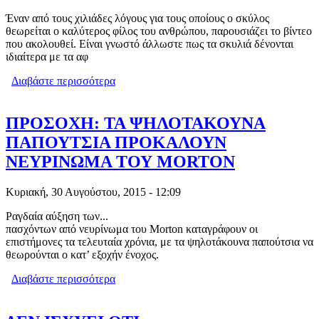
Έναν από τους χιλιάδες λόγους για τους οποίους ο σκύλος
θεωρείται ο καλύτερος φίλος του ανθρώπου, παρουσιάζει το βίντεο
που ακολουθεί. Είναι γνωστό άλλωστε πως τα σκυλιά δένονται
ιδιαίτερα με τα αφ
Διαβάστε περισσότερα
για ΈΝΑΣ ΑΝΤΡΑΣ ΕΛΕΙΠΕ ΑΠΟ ΤΟ
ΣΠΙΤΙ ΤΟΥ 2 ΧΡΟΝΙΑ. ΤΙ ΕΓΙΝΕ ΟΤΑΝ
ΤΟΝ ΕΙΔΕ Ο ΣΚΥΛΟΣ ΤΟΥ (ΒΙΝΤΕΟ)
ΠΡΟΣΟΧΗ: ΤΑ ΨΗΛΟΤΑΚΟΥΝΑ
ΠΑΠΟΥΤΣΙΑ ΠΡΟΚΑΛΟΥΝ
ΝΕΥΡΙΝΩΜΑ ΤΟΥ MORTON
Κυριακή, 30 Αυγούστου, 2015 - 12:09
Ραγδαία αύξηση των...
πασχόντων από νευρίνωμα του Morton καταγράφουν οι
επιστήμονες τα τελευταία χρόνια, με τα ψηλοτάκουνα παπούτσια να
θεωρούνται ο κατ’ εξοχήν ένοχος.
Διαβάστε περισσότερα
για ΠΡΟΣΟΧΗ: ΤΑ ΨΗΛΟΤΑΚΟΥΝΑ
ΠΑΠΟΥΤΣΙΑ ΠΡΟΚΑΛΟΥΝ
ΝΕΥΡΙΝΩΜΑ ΤΟΥ MORTON