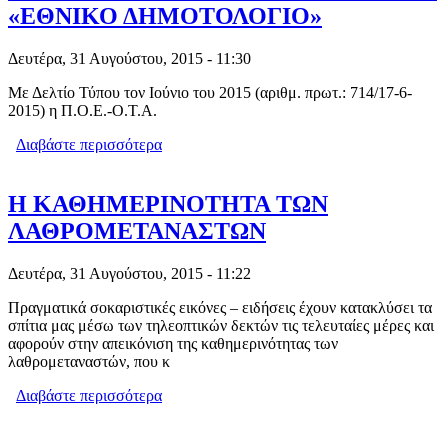
«ΕΘΝΙΚΟ ΔΗΜΟΤΟΛΟΓΙΟ»
Δευτέρα, 31 Αυγούστου, 2015 - 11:30
Με Δελτίο Τύπου τον Ιούνιο του 2015 (αριθμ. πρωτ.: 714/17-6-
2015) η Π.Ο.Ε.-Ο.Τ.Α.
Διαβάστε περισσότερα
για ΑΠΛΗΡΩΤΟΙ ΟΙ ΔΗΜΟΤΙΚΟΙ
ΥΠΑΛΛΗΛΟΙ ΠΟΥ ΕΡΓΑΣΤΗΚΑΝ ΣΤΟ
ΠΛΑΙΣΙΟ ΤΟΥ ΕΠΙΧΕΙΡΗΣΙΑΚΟΥ
ΠΡΟΓΡΑΜΜΑΤΟΣ «ΕΘΝΙΚΟ
Η ΚΑΘΗΜΕΡΙΝΟΤΗΤΑ ΤΩΝ
ΔΗΜΟΤΟΛΟΓΙΟ»
ΛΑΘΡΟΜΕΤΑΝΑΣΤΩΝ
Δευτέρα, 31 Αυγούστου, 2015 - 11:22
Πραγματικά σοκαριστικές εικόνες – ειδήσεις έχουν κατακλύσει τα
σπίτια μας μέσω των τηλεοπτικών δεκτών τις τελευταίες μέρες και
αφορούν στην απεικόνιση της καθημερινότητας των
λαθρομεταναστών, που κ
Διαβάστε περισσότερα
για Η ΚΑΘΗΜΕΡΙΝΟΤΗΤΑ ΤΩΝ
ΛΑΘΡΟΜΕΤΑΝΑΣΤΩΝ