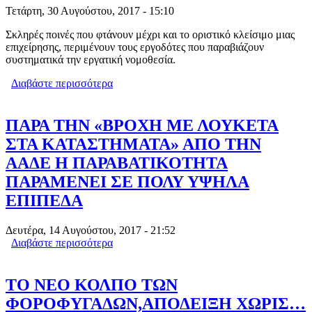
Τετάρτη, 30 Αυγούστου, 2017 - 15:10
Σκληρές ποινές που φτάνουν μέχρι και το οριστικό κλείσιμο μιας
επιχείρησης, περιμένουν τους εργοδότες που παραβιάζουν
συστηματικά την εργατική νομοθεσία.
Διαβάστε περισσότερα
για ΕΡΓΑΣΙΑΚΑ ; ΠΡΟΣΤΑΣΙΑ ΤΩΝ
ΕΡΓΑΖΟΜΕΝΩΝ – ΛΟΥΚΕΤΑ ΣΕ
ΕΠΙΧΕΙΡΗΣΕΙΣ ΠΟΥ ΠΑΡΑΝΟΜΟΥΝ
ΠΑΡΑ ΤΗΝ «ΒΡΟΧΗ ΜΕ ΛΟΥΚΕΤΑ
ΣΤΑ ΚΑΤΑΣΤΗΜΑΤΑ» ΑΠΟ ΤΗΝ
ΑΑΔΕ Η ΠΑΡΑΒΑΤΙΚΟΤΗΤΑ
ΠΑΡΑΜΕΝΕΙ ΣΕ ΠΟΛΥ ΥΨΗΛΑ
ΕΠΙΠΕΔΑ
Δευτέρα, 14 Αυγούστου, 2017 - 21:52
Διαβάστε περισσότερα
για ΠΑΡΑ ΤΗΝ «ΒΡΟΧΗ ΜΕ ΛΟΥΚΕΤΑ
ΣΤΑ ΚΑΤΑΣΤΗΜΑΤΑ» ΑΠΟ ΤΗΝ ΑΑΔΕ
Η ΠΑΡΑΒΑΤΙΚΟΤΗΤΑ ΠΑΡΑΜΕΝΕΙ ΣΕ
ΠΟΛΥ ΥΨΗΛΑ ΕΠΙΠΕΔΑ
ΤΟ ΝΕΟ ΚΟΛΠΟ ΤΩΝ
ΦΟΡΟΦΥΓΑΔΩΝ,ΑΠΟΔΕΙΞΗ ΧΩΡΙΣ…