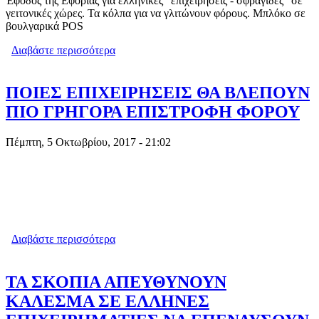
Έφοδος της Εφορίας για ελληνικές "επιχειρήσεις - σφραγίδες" σε
γειτονικές χώρες. Τα κόλπα για να γλιτώνουν φόρους. Μπλόκο σε
βουλγαρικά POS
Διαβάστε περισσότερα
για ΤΕΛΟΣ ΣΤΟ "ΠΑΡΤΙ" ΜΕ ΑΦΜ
ΒΟΥΛΓΑΡΙΑΣ-ΜΠΛΟΚΟ ΣΕ
ΒΟΥΛΓΑΡΙΚΑ POS ΕΛΛΗΝΙΚΩΝ
ΕΠΙΧΕΙΡΗΣΕΩΝ
ΠΟΙΕΣ ΕΠΙΧΕΙΡΗΣΕΙΣ ΘΑ ΒΛΕΠΟΥΝ
ΠΙΟ ΓΡΗΓΟΡΑ ΕΠΙΣΤΡΟΦΗ ΦΟΡΟΥ
Πέμπτη, 5 Οκτωβρίου, 2017 - 21:02
Διαβάστε περισσότερα
για ΠΟΙΕΣ ΕΠΙΧΕΙΡΗΣΕΙΣ ΘΑ
ΒΛΕΠΟΥΝ ΠΙΟ ΓΡΗΓΟΡΑ ΕΠΙΣΤΡΟΦΗ
ΦΟΡΟΥ
ΤΑ ΣΚΟΠΙΑ ΑΠΕΥΘΥΝΟΥΝ
ΚΑΛΕΣΜΑ ΣΕ ΕΛΛΗΝΕΣ