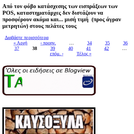
Από τον φόβο κατάσχεσης των εισπράξεων των
POS, καταστηματάρχες δεν διστάζουν να
προσφέρουν ακόμα και... μισή τιμή (προς άγραν
μετρητών) στους πελάτες τους
Διαβάστε περισσότερα
για «ΞΑΦΝΙΚΟΣ ΘΑΝΑΤΟΣ» ΛΟΓΩ POS
« Αρχή
‹ προηγ.
ΓΙΑ ΧΙΛΙΑΔΕΣ ΕΠΙΧΕΙΡΗΣΕΙΣ
…
34
35
36
37
38
39
40
41
42
…
Pages
επόμ. ›
Τέλος »