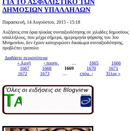
ΓΙΑ ΤΟ ΑΣΦΑΛΙΣΤΙΚΟ ΤΩΝ
ΔΗΜΟΣΙΩΝ ΥΠΑΛΛΗΛΩΝ
Παρασκευή, 14 Αυγούστου, 2015 - 15:18
Αυξήσεις στα όρια ηλικίας συνταξιοδότησης σε χιλιάδες δημοσίους
υπαλλήλους, που μέχρι σήμερα, ημερομηνία ψήφισης του 3ου
Μνημονίου, δεν έχουν κατοχυρώσει δικαίωμα συνταξιοδότησης,
προβλέπει τροπολο
Διαβάστε περισσότερα
για ΑΡΙΣΤΕΡΟ ΜΝΗΜΟΝΙΟ “ΦΟΝΙΑΣ”
« Αρχή
‹ προηγ.
ΓΙΑ ΤΟ ΑΣΦΑΛΙΣΤΙΚΟ ΤΩΝ
…
1665
1666
1667
1668
ΔΗΜΟΣΙΩΝ ΥΠΑΛΛΗΛΩΝ
1669
1670
1671
Pages
1672
1673
…
επόμ. ›
Τέλος »