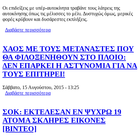
Οι επιδείξεις με υπέρ-αυτοκίνητα τραβάνε τους λάτρεις της
αυτοκίνησης όπως τις μέλισσες το μέλι. Δυστυχώς όμως, μερικές
φορές κρύβουν και δυσάρεστες εκπλήξεις.
Διαβάστε περισσότερα
για ΤΡΑΓΙΚΟ ΑΤΥΧΗΜΑ ΜΕ
ΑΥΤΟΚΙΝΗΤΟ 3.500.000€ (VIDEO)
ΧΑΟΣ ΜΕ ΤΟΥΣ ΜΕΤΑΝΑΣΤΕΣ ΠΟΥ
ΘΑ ΦΙΛΟΞΕΝΗΘΟΥΝ ΣΤΟ ΠΛΟΙΟ:
ΔΕΝ ΕΠΑΡΚΕΙ Η ΑΣΤΥΝΟΜΙΑ ΓΙΑ ΝΑ
ΤΟΥΣ ΕΠΙΤΗΡΕΙ!
Σάββατο, 15 Αυγούστου, 2015 - 13:25
Διαβάστε περισσότερα
για ΧΑΟΣ ΜΕ ΤΟΥΣ ΜΕΤΑΝΑΣΤΕΣ
ΠΟΥ ΘΑ ΦΙΛΟΞΕΝΗΘΟΥΝ ΣΤΟ
ΠΛΟΙΟ: ΔΕΝ ΕΠΑΡΚΕΙ Η ΑΣΤΥΝΟΜΙΑ
ΓΙΑ ΝΑ ΤΟΥΣ ΕΠΙΤΗΡΕΙ!
ΣΟΚ: ΕΚΤΕΛΕΣΑΝ ΕΝ ΨΥΧΡΩ 19
ΑΤΟΜΑ ΣΚΛΗΡΕΣ ΕΙΚΟΝΕΣ
[ΒΙΝΤΕΟ]