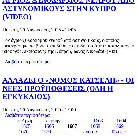
ΆΓΡΙΟΣ ΞΥΛΟΔΑΡΜΟΣ ΝΕΑΡΟΥ ΑΠΟ
ΑΣΤΥΝΟΜΙΚΟΥΣ ΣΤΗΝ ΚΥΠΡΟ
(VIDEO)
Πέμπτη, 20 Αυγούστου, 2015 - 17:05
Τον άγριο ξυλοδαρμού νεαρού από αστυνομικούς, ο οποίος
καταγράφηκε σε βίντεο και δόθηκε στη δημοσιότητα, καταδίκασε ο
υπουργός Δικαιοσύνης της Κύπρου, Ιωνάς Νικολάου (Vid)
Διαβάστε περισσότερα
για ΆΓΡΙΟΣ ΞΥΛΟΔΑΡΜΟΣ ΝΕΑΡΟΥ
ΑΠΟ ΑΣΤΥΝΟΜΙΚΟΥΣ ΣΤΗΝ ΚΥΠΡΟ
(VIDEO)
ΑΛΛΑΖΕΙ Ο «ΝΟΜΟΣ ΚΑΤΣΕΛΗ» - ΟΙ
ΝΕΕΣ ΠΡΟΫΠΟΘΕΣΕΙΣ (ΟΛΗ Η
ΕΓΚΥΚΛΙΟΣ)
Πέμπτη, 20 Αυγούστου, 2015 - 17:00
Διαβάστε περισσότερα
για ΑΛΛΑΖΕΙ Ο «ΝΟΜΟΣ ΚΑΤΣΕΛΗ» -
« Αρχή
‹ προηγ.
ΟΙ ΝΕΕΣ ΠΡΟΫΠΟΘΕΣΕΙΣ (ΟΛΗ Η
…
1663
1664
1665
1666
ΕΓΚΥΚΛΙΟΣ)
1667
1668
1669
Pages
1670
1671
…
επόμ. ›
Τέλος »