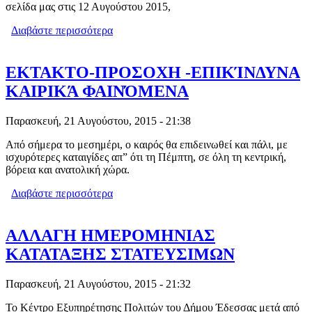
σελίδα μας στις 12 Αυγούστου 2015,
Διαβάστε περισσότερα
για ΔΙΑΨΕΥΣΗ ΑΠΟ ΤΟΝ «ΣΥΛΛΟΓΟ
ΥΠΑΛΛΗΛΩΝ ΑΙΡΕΤΗΣ
ΠΕΡΙΦΕΡΕΙΑΚΗΣ ΕΝΟΤΗΤΑΣ
ΠΕΛΛΑΣ» (Σ.Υ.Α.Π.Ε. ΠΕΛΛΑΣ)
ΕΚΤΑΚΤΟ-ΠΡΟΣΟΧΗ -ΕΠΙΚΊΝΔΥΝΑ
ΚΑΙΡΙΚΆ ΦΑΙΝΌΜΕΝΑ
Παρασκευή, 21 Αυγούστου, 2015 - 21:38
Από σήμερα το μεσημέρι, ο καιρός θα επιδεινωθεί και πάλι, με
ισχυρότερες καταιγίδες απ” ότι τη Πέμπτη, σε όλη τη κεντρική,
βόρεια και ανατολική χώρα.
Διαβάστε περισσότερα
για ΕΚΤΑΚΤΟ-ΠΡΟΣΟΧΗ
-ΕΠΙΚΊΝΔΥΝΑ ΚΑΙΡΙΚΆ ΦΑΙΝΌΜΕΝΑ
ΑΛΛΑΓΗ ΗΜΕΡΟΜΗΝΙΑΣ
ΚΑΤΑΤΑΞΗΣ ΣΤΑΤΕΥΣΙΜΩΝ
Παρασκευή, 21 Αυγούστου, 2015 - 21:32
Το Κέντρο Εξυπηρέτησης Πολιτών του Δήμου Έδεσσας μετά από