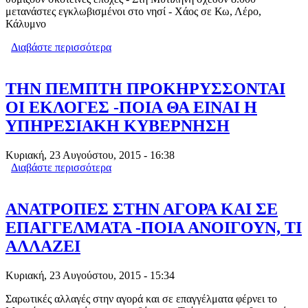
μετανάστες εγκλωβισμένοι στο νησί - Χάος σε Κω, Λέρο,
Κάλυμνο
Διαβάστε περισσότερα
για ΤΑ ΝΗΣΙΑ «ΒΟΥΛΙΑΖΟΥΝ» ΚΑΙ
ΤΑΣΙΑ-ΦΛΑΜΠΟΥΡΑΡΗΣ ΚΑΝΟΥΝ
«ΦΙΕΣΤΑ» ΜΕ ΠΡΟΣΦΥΓΟΠΟΥΛΑ
(VIDEO)
ΤΗΝ ΠΕΜΠΤΗ ΠΡΟΚΗΡΥΣΣΟΝΤΑΙ
ΟΙ ΕΚΛΟΓΕΣ -ΠΟΙΑ ΘΑ ΕΙΝΑΙ Η
ΥΠΗΡΕΣΙΑΚΗ ΚΥΒΕΡΝΗΣΗ
Κυριακή, 23 Αυγούστου, 2015 - 16:38
Διαβάστε περισσότερα
για ΤΗΝ ΠΕΜΠΤΗ ΠΡΟΚΗΡΥΣΣΟΝΤΑΙ
ΟΙ ΕΚΛΟΓΕΣ -ΠΟΙΑ ΘΑ ΕΙΝΑΙ Η
ΥΠΗΡΕΣΙΑΚΗ ΚΥΒΕΡΝΗΣΗ
ΑΝΑΤΡΟΠΕΣ ΣΤΗΝ ΑΓΟΡΑ ΚΑΙ ΣΕ
ΕΠΑΓΓΕΛΜΑΤΑ -ΠΟΙΑ ΑΝΟΙΓΟΥΝ, ΤΙ
ΑΛΛΑΖΕΙ
Κυριακή, 23 Αυγούστου, 2015 - 15:34
Σαρωτικές αλλαγές στην αγορά και σε επαγγέλματα φέρνει το