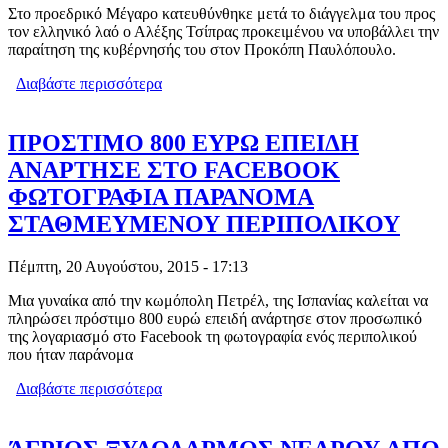
Στο προεδρικό Μέγαρο κατευθύνθηκε μετά το διάγγελμα του προς
τον ελληνικό λαό ο Αλέξης Τσίπρας προκειμένου να υποβάλλει την
παραίτηση της κυβέρνησής του στον Προκόπη Παυλόπουλο.
Διαβάστε περισσότερα
για H ΠΑΡΑΙΤΗΣΗ ΤΟΥ ΤΣΙΠΡΑ ΣΤΟΝ
ΠΑΥΛΟΠΟΥΛΟ - ΟΛΟΣ Ο ΔΙΑΛΟΓΟΣ
ΠΡΟΣΤΙΜΟ 800 ΕΥΡΩ ΕΠΕΙΔΗ
ΑΝΑΡΤΗΣΕ ΣΤΟ FACEBOOK
ΦΩΤΟΓΡΑΦΙΑ ΠΑΡΑΝΟΜΑ
ΣΤΑΘΜΕΥΜΕΝΟΥ ΠΕΡΙΠΟΛΙΚΟΥ
Πέμπτη, 20 Αυγούστου, 2015 - 17:13
Μια γυναίκα από την κωμόπολη Πετρέλ, της Ισπανίας καλείται να
πληρώσει πρόστιμο 800 ευρώ επειδή ανάρτησε στον προσωπικό
της λογαριασμό στο Facebook τη φωτογραφία ενός περιπολικού
που ήταν παράνομα
Διαβάστε περισσότερα
για ΠΡΟΣΤΙΜΟ 800 ΕΥΡΩ ΕΠΕΙΔΗ
ΑΝΑΡΤΗΣΕ ΣΤΟ FACEBOOK
ΦΩΤΟΓΡΑΦΙΑ ΠΑΡΑΝΟΜΑ
ΣΤΑΘΜΕΥΜΕΝΟΥ ΠΕΡΙΠΟΛΙΚΟΥ